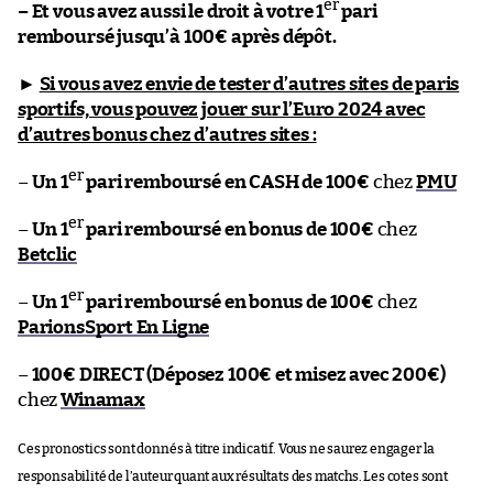
er
– Et vous avez aussi le droit à votre 1
pari
remboursé jusqu’à 100€ après dépôt.
►
Si vous avez envie de tester d’autres sites de paris
sportifs, vous pouvez jouer sur l’Euro 2024 avec
d’autres bonus chez d’autres sites :
er
–
Un 1
pari remboursé en CASH de 100€
chez
PMU
er
–
Un 1
pari remboursé en bonus de 100€
chez
Betclic
er
–
Un 1
pari remboursé en bonus de 100€
chez
ParionsSport En Ligne
–
100€ DIRECT (Déposez 100€ et misez avec 200€)
chez
Winamax
Ces pronostics sont donnés à titre indicatif. Vous ne saurez engager la
responsabilité de l’auteur quant aux résultats des matchs. Les cotes sont