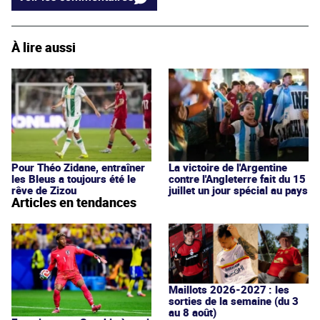
À lire aussi
Pour Théo Zidane, entraîner
La victoire de l'Argentine
les Bleus a toujours été le
contre l'Angleterre fait du 15
rêve de Zizou
juillet un jour spécial au pays
Articles en tendances
Maillots 2026-2027 : les
sorties de la semaine (du 3
au 8 août)