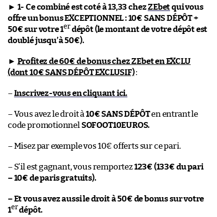
►
1- Ce combiné est coté à 13,33
chez
ZEbet
qui vous
offre un bonus EXCEPTIONNEL : 10€ SANS DÉPÔT +
er
50€ sur votre 1
dépôt (le montant de votre dépôt est
doublé jusqu’à 50€).
►
Profitez de 60€ de bonus chez ZEbet en EXCLU
(dont 10€ SANS DÉPÔT EXCLUSIF)
:
–
Inscrivez-vous en cliquant ici.
– Vous avez le droit à
10€ SANS DÉPÔT
en entrant le
code promotionnel
SOFOOT10EUROS.
– Misez par exemple vos 10€ offerts sur ce pari.
– S’il est gagnant, vous remportez
123€ (133€ du pari
– 10€ de paris gratuits).
– Et vous avez aussi le droit à 50€ de bonus sur votre
er
1
dépôt.