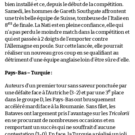
bien installé et ce, depuis le début de la compétition.
Samedi, les hommes de Gareth Southgate affrontent
une très belle équipe de Suisse, tombeuse de l’Italie en
es
8
de finale. La Nati est en pleine confiance, elle qui
n’a pas perdu le moindre match dans la compétition et
qui est passée à 2 doigts de l’emporter contre
l’Allemagne en poule. Sur cette lancée, elle pourrait
réaliser un nouveau gros coup en se qualifiant au
détriment d’une équipe anglaise loin d’être sûre d’elle.
Pays-Bas – Turquie :
Auteurs d’un premier tour sans saveur ponctuée par
e
une défaite face à l’Autriche (3-2) et par une 3
place
dans le groupe D, les Pays-Bas ont brusquement
accéléré mardi face à la Roumanie. Sans filet, les
Bataves ont largement pris l’avantage sur les
Tricolorii
en se procurant de nombreuses occasions et en
remportant un succès qui ne souffrait d’aucune
contestation (3-0). En face, la Turquie a réalisé un joli