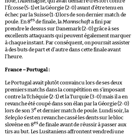
hôte, l’Allemagne, qui avait démarré très fort contre
l’Écosse (5-1) et la Géorgie (2-0) avant d’être tenu en
échec par la Suisse (1-1) lors de son dernier match de
es
poule. En 8
de finale, la
Mannschaft
a fini par
prendre le dessus sur Danemark (2-0) grâce à ses
excellents attaquants qui peuvent également marquer
à chaque instant. Par conséquent, on pourrait assister
à des buts de part et d’autre dans cette finale avant
l’heure.
France – Portugal :
Le Portugal avait plutôt convaincu lors de ses deux
premiers matchs dans la compétition en s’imposant
contre la Tchéquie (2-1) et la Turquie (3-0) mais il a en
revanche été coupé dans son élan par la Géorgie (2-0)
e
lors de son 3
et dernier match de poule. Lundi soir, la
Seleção
s’est en revanche cassé les dents sur le bloc
es
slovène en 8
de finale avant de réussir à passer aux
tirs au but. Les Lusitaniens affrontent vendredi une