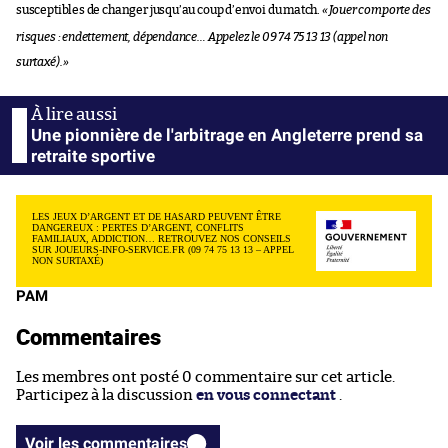
susceptibles de changer jusqu’au coup d’envoi du match.
«
Jouer comporte des
risques : endettement, dépendance… Appelez le 09 74 75 13 13 (appel non
surtaxé).
»
Une pionnière de l'arbitrage en Angleterre prend sa
retraite sportive
LES JEUX D’ARGENT ET DE HASARD PEUVENT ÊTRE
DANGEREUX : PERTES D’ARGENT, CONFLITS
FAMILIAUX, ADDICTION… RETROUVEZ NOS CONSEILS
SUR JOUEURS-INFO-SERVICE.FR (09 74 75 13 13 – APPEL
NON SURTAXÉ)
PAM
Commentaires
Les membres ont posté 0 commentaire sur cet article.
Participez à la discussion
en vous connectant
.
Voir les commentaires