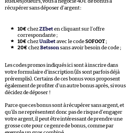
RueDesJoueurs, vous a négocié 40€ de bonus à
récupérer sans déposer d’argent :
10€
chez
ZEbet
en cliquant sur l’offre
correspondante ;
10€
chez
Unibet
avec le code
SOFOOT
;
20€
chez
Betsson
sans avoir besoin de code ;
Les codes promos indiqués ici sont à inscrire dans
votre formulaire d’inscription (ils sont parfois déjà
préremplis). Certains de ces bonus vous proposent
également de profiter d’un autre bonus après, si vous
décidez de déposer !
Parce que ces bonus sont à récupérer sans argent, et
qu’ils ne représentent donc pas de risque d’engager
votre argent, il peut être intéressant de prendre une
grosse cote pour ce genre de bonus, comme par
exemple un gros combiné.