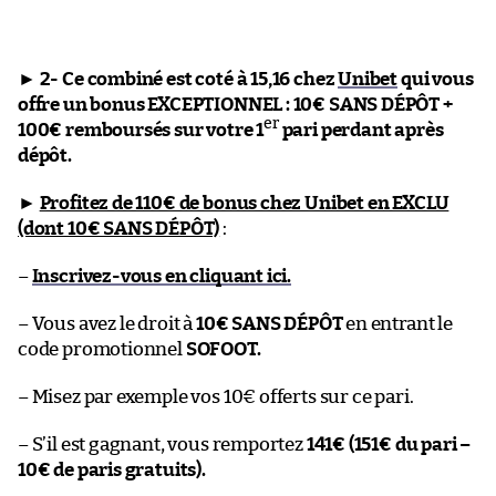
►
2- Ce combiné est coté à 15,16
chez
Unibet
qui vous
offre un bonus EXCEPTIONNEL : 10€ SANS DÉPÔT +
er
100€ remboursés sur votre 1
pari perdant après
dépôt.
►
Profitez de 110€ de bonus chez Unibet en EXCLU
(dont 10€ SANS DÉPÔT)
:
–
Inscrivez-vous en cliquant ici.
– Vous avez le droit à
10€ SANS DÉPÔT
en entrant le
code promotionnel
SOFOOT.
– Misez par exemple vos 10€ offerts sur ce pari.
– S’il est gagnant, vous remportez
141€ (151€ du pari –
10€ de paris gratuits).