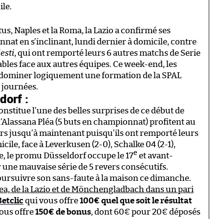
ile.
us, Naples et la Roma, la Lazio a confirmé ses
nat en s’inclinant, lundi dernier à domicile, contre
esti
, qui ont remporté leurs 6 autres matchs de Serie
bles face aux autres équipes. Ce week-end, les
dominer logiquement une formation de la SPAL
s journées.
orf :
titue l’une des belles surprises de ce début de
’Alassana Pléa (5 buts en championnat) profitent au
s jusqu’à maintenant puisqu’ils ont remporté leurs
ile, face à Leverkusen (2-0), Schalke 04 (2-1),
e
ce, le promu Düsseldorf occupe le 17
et avant-
r une mauvaise série de 5 revers consécutifs.
oursuivre son sans-faute à la maison ce dimanche.
sea, de la Lazio et de Mönchengladbach dans un pari
Betclic
qui vous offre
100€ quel que soit le résultat
ous offre
150€ de bonus
, dont 60€ pour 20€ déposés