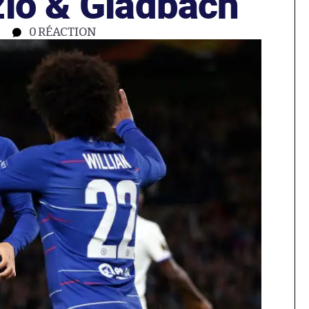
zio & Gladbach
0
RÉACTION