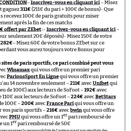
S CONDITION
–
Inscrivez-vous en cliquant ici
– Misez
et gagnez
311€
(211€ du pari + 100€ de bonus)- Que
us recevez 100€ de paris gratuits pour miser
ment après la fin de ces matchs
 offert par ZEbet
:-
Inscrivez-vous en cliquant ici
–
our seulement 20€ déposés)- Misez 150€ de votre
z
282€
– Misez 60€ de votre bonus ZEbet sur ce
st perdant vous aurez toujours votre Bonus pour
 sites de paris sportifs, ce pari combiné peut vous
vec
Winamax
qui vous offre un premier pari
vec
ParionsSport En Ligne
qui vous offre un premier
u’au 14 novembre seulement –
211€
avec
Unibet
qui
ieu de 100€) aux lecteurs de SoFoot –
192€
avec
 110€ aux lecteurs de SoFoot –
224€
avec
BetStars
 de 100€ –
200€
avec
France Pari
qui vous offre un
vos paris sportifs –
216€
avec
bwin
qui vous offre
er
vec
PMU
qui vous offre un 1
pari remboursé de
er
e un 1
pari remboursé de 50€
aurez engager la responsabilité de l’auteur quant aux résultats des