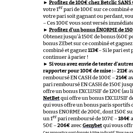
►
Profitez de 100€ chez Betclic SAN
er
votre 1
pari de 100€ sur ce combiné 
votre pari soit gagnant ou perdant, vo
– Ces 100€ vous sont versés immédiate
►
Profitez d’un bonus ÉNORME de 150€
Obtenez jusqu’à 150€ de bonus (60€ p
bonus ZEbet sur ce combiné et gagne
combiné et gagnez
113€
– Si le pari e
continuer à parier !
►
Si vous avez envie de tester d’autres
rapporter pour 100€ de mise :
–
211€
a
remboursé EN CASH de 100€ –
214€
a
pari remboursé EN CASH de 150€ jusq
offre un bonus EXCLUSIF de 120€ (au l
NetBet
qui offre un bonus EXCLUSIF de
qui vous offre un bonus paris sportifs
bonus ENORME de 200€, dont 150€ sur 
er
un 1
pari remboursé de 107€ –
184€
a
50€ –
206€
avec
Genybet
qui vous offr
Ces pronostics sont donnés à titre indicatif. Vous ne s