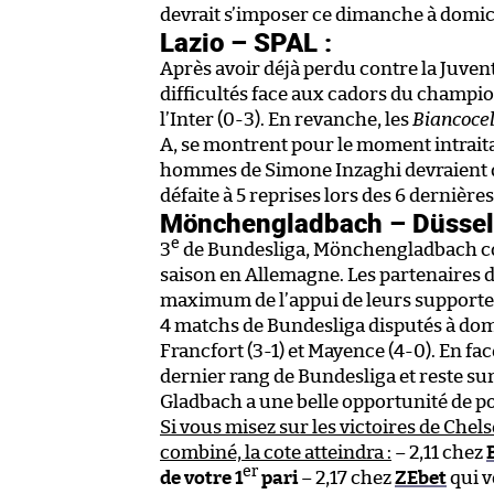
devrait s’imposer ce dimanche à domic
Lazio – SPAL :
Après avoir déjà perdu contre la Juvent
difficultés face aux cadors du champion
l’Inter (0-3). En revanche, les
Biancocel
A, se montrent pour le moment intraita
hommes de Simone Inzaghi devraient 
défaite à 5 reprises lors des 6 dernière
Mönchengladbach – Düsseld
e
3
de Bundesliga, Mönchengladbach cons
saison en Allemagne. Les partenaires d
maximum de l’appui de leurs supporter
4 matchs de Bundesliga disputés à domic
Francfort (3-1) et Mayence (4-0). En fa
dernier rang de Bundesliga et reste su
Gladbach a une belle opportunité de p
Si vous misez sur les victoires de Chel
combiné, la cote atteindra :
– 2,11 chez
er
de votre 1
pari
– 2,17 chez
ZEbet
qui v