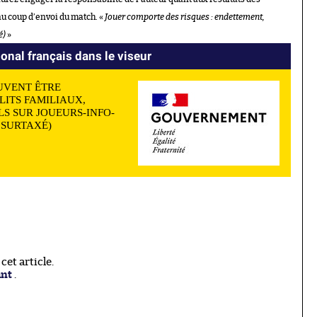
au coup d’envoi du match. «
Jouer comporte des risques : endettement,
é)
»
ional français dans le viseur
UVENT ÊTRE
LITS FAMILIAUX,
S SUR JOUEURS-INFO-
N SURTAXÉ)
et article.
ant
.