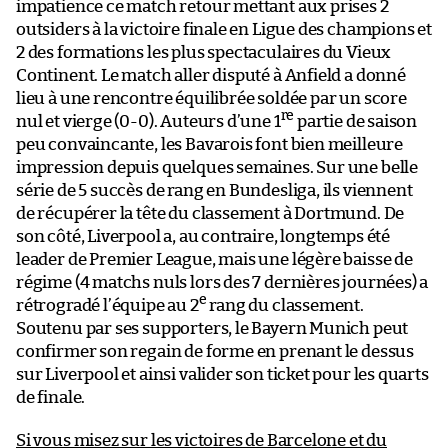
impatience ce match retour mettant aux prises 2
outsiders à la victoire finale en Ligue des champions et
2 des formations les plus spectaculaires du Vieux
Continent. Le match aller disputé à Anfield a donné
lieu à une rencontre équilibrée soldée par un score
re
nul et vierge (0-0). Auteurs d’une 1
partie de saison
peu convaincante, les Bavarois font bien meilleure
impression depuis quelques semaines. Sur une belle
série de 5 succès de rang en Bundesliga, ils viennent
de récupérer la tête du classement à Dortmund. De
son côté, Liverpool a, au contraire, longtemps été
leader de Premier League, mais une légère baisse de
régime (4 matchs nuls lors des 7 dernières journées) a
e
rétrogradé l’équipe au 2
rang du classement.
Soutenu par ses supporters, le Bayern Munich peut
confirmer son regain de forme en prenant le dessus
sur Liverpool et ainsi valider son ticket pour les quarts
de finale.
Si vous misez sur les victoires de Barcelone et du