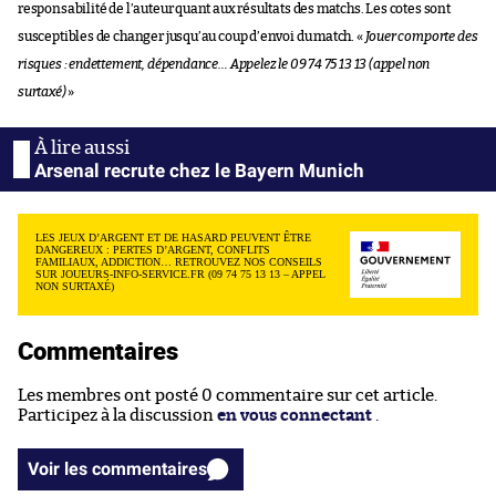
responsabilité de l’auteur quant aux résultats des matchs. Les cotes sont
susceptibles de changer jusqu’au coup d’envoi du match. «
Jouer comporte des
risques : endettement, dépendance… Appelez le 09 74 75 13 13 (appel non
surtaxé)
»
Arsenal recrute chez le Bayern Munich
LES JEUX D’ARGENT ET DE HASARD PEUVENT ÊTRE
DANGEREUX : PERTES D’ARGENT, CONFLITS
FAMILIAUX, ADDICTION… RETROUVEZ NOS CONSEILS
SUR JOUEURS-INFO-SERVICE.FR (09 74 75 13 13 – APPEL
NON SURTAXÉ)
Commentaires
Les membres ont posté 0 commentaire sur cet article.
Participez à la discussion
en vous connectant
.
Voir les commentaires