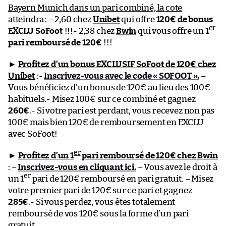
Bayern Munich dans un pari combiné, la cote
atteindra :
– 2,60 chez
Unibet
qui offre
120€ de bonus
er
EXCLU SoFoot
!!!- 2,38 chez
Bwin
qui vous offre un
1
pari remboursé de 120€
!!!
►
Profitez d’un bonus EXCLUSIF SoFoot de 120€ chez
Unibet
:-
Inscrivez-vous avec le code « SOFOOT ».
–
Vous bénéficiez d’un bonus de 120€ au lieu des 100€
habituels.- Misez 100€ sur ce combiné et gagnez
260€
.- Si votre pari est perdant, vous recevez non pas
100€ mais bien 120€ de remboursement en EXCLU
avec SoFoot!
er
►
Profitez d’un 1
pari remboursé de 120€ chez Bwin
: –
Inscrivez-vous en cliquant ici.
– Vous avez le droit à
er
un 1
pari de 120€ remboursé en pari gratuit. – Misez
votre premier pari de 120€ sur ce pari et gagnez
285€
.- Si vous perdez, vous êtes totalement
remboursé de vos 120€ sous la forme d’un pari
gratuit.