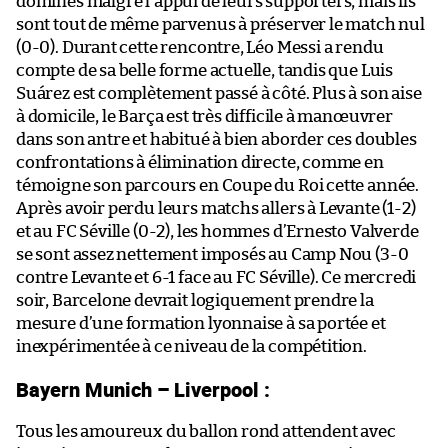
dominés malgré l’appui de leurs supporters, mais ils
sont tout de même parvenus à préserver le match nul
(0-0). Durant cette rencontre, Léo Messi a rendu
compte de sa belle forme actuelle, tandis que Luis
Suárez est complètement passé à côté. Plus à son aise
à domicile, le Barça est très difficile à manœuvrer
dans son antre et habitué à bien aborder ces doubles
confrontations à élimination directe, comme en
témoigne son parcours en Coupe du Roi cette année.
Après avoir perdu leurs matchs allers à Levante (1-2)
et au FC Séville (0-2), les hommes d’Ernesto Valverde
se sont assez nettement imposés au Camp Nou (3-0
contre Levante et 6-1 face au FC Séville). Ce mercredi
soir, Barcelone devrait logiquement prendre la
mesure d’une formation lyonnaise à sa portée et
inexpérimentée à ce niveau de la compétition.
Bayern Munich – Liverpool :
Tous les amoureux du ballon rond attendent avec