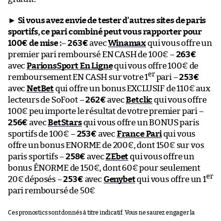
►
Si vous avez envie de tester d’autres sites de paris
sportifs, ce pari combiné peut vous rapporter pour
100€ de mise :
–
263€
avec
Winamax
qui vous offre un
premier pari remboursé EN CASH de 100€ –
263€
avec
ParionsSport En Ligne
qui vous offre 100€ de
er
remboursement EN CASH sur votre 1
pari –
253€
avec
NetBet
qui offre un bonus EXCLUSIF de 110€ aux
lecteurs de SoFoot –
262€
avec
Betclic
qui vous offre
100€ peu importe le résultat de votre premier pari –
256€
avec
BetStars
qui vous offre un BONUS paris
sportifs de 100€ –
253€
avec
France Pari
qui vous
offre un bonus ENORME de 200€, dont 150€ sur vos
paris sportifs –
258€
avec
ZEbet
qui vous offre un
bonus ÉNORME de 150€, dont 60€ pour seulement
er
20€ déposés –
253€
avec
Genybet
qui vous offre un 1
pari remboursé de 50€
Ces pronostics sont donnés à titre indicatif. Vous ne saurez engager la