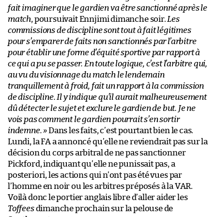
fait imaginer que le gardien va être sanctionné après le
match
, poursuivait Ennjimi dimanche soir.
Les
commissions de discipline sont tout à fait légitimes
pour s’emparer de faits non sanctionnés par l’arbitre
pour établir une forme d’équité sportive par rapport à
ce qui a pu se passer. En toute logique, c’est l’arbitre qui,
au vu du visionnage du match le lendemain
tranquillement à froid, fait un rapport à la commission
de discipline. Il y indique qu’il aurait malheureusement
dû détecter le sujet et exclure le gardien de but. Je ne
vois pas comment le gardien pourrait s’en sortir
indemne. »
Dans les faits, c’est pourtant bien le cas.
Lundi, la FA a annoncé qu’elle ne reviendrait pas sur la
décision du corps arbitral de ne pas sanctionner
Pickford, indiquant qu’elle ne punissait pas, a
posteriori, les actions qui n’ont pas été vues par
l’homme en noir ou les arbitres préposés à la VAR.
Voilà donc le portier anglais libre d’aller aider les
Toffees
dimanche prochain sur la pelouse de