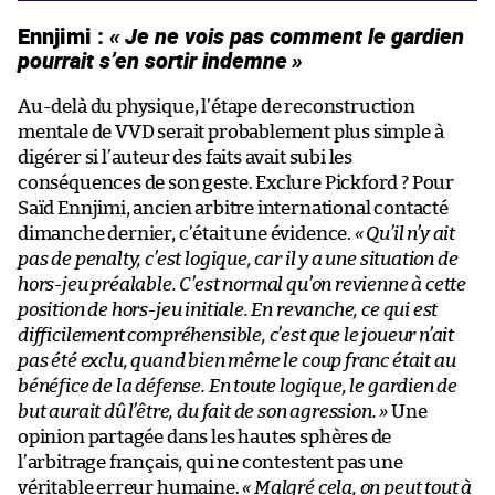
Ennjimi :
« Je ne vois pas comment le gardien
pourrait s’en sortir indemne »
Au-delà du physique, l’étape de reconstruction
mentale de VVD serait probablement plus simple à
digérer si l’auteur des faits avait subi les
conséquences de son geste. Exclure Pickford ? Pour
Saïd Ennjimi, ancien arbitre international contacté
dimanche dernier, c’était une évidence.
« Qu’il n’y ait
pas de penalty, c’est logique, car il y a une situation de
hors-jeu préalable. C’est normal qu’on revienne à cette
position de hors-jeu initiale. En revanche, ce qui est
difficilement compréhensible, c’est que le joueur n’ait
pas été exclu, quand bien même le coup franc était au
bénéfice de la défense. En toute logique, le gardien de
but aurait dû l’être, du fait de son agression. »
Une
opinion partagée dans les hautes sphères de
l’arbitrage français, qui ne contestent pas une
véritable erreur humaine.
« Malgré cela, on peut tout à