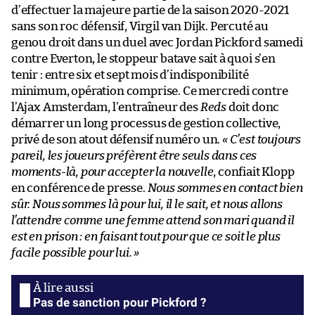
d’effectuer la majeure partie de la saison 2020-2021
sans son roc défensif, Virgil van Dijk. Percuté au
genou droit dans un duel avec Jordan Pickford samedi
contre Everton, le stoppeur batave sait à quoi s’en
tenir : entre six et sept mois d’indisponibilité
minimum, opération comprise. Ce mercredi contre
l’Ajax Amsterdam, l’entraîneur des
Reds
doit donc
démarrer un long processus de gestion collective,
privé de son atout défensif numéro un.
« C’est toujours
pareil, les joueurs préfèrent être seuls dans ces
moments-là, pour accepter la nouvelle
, confiait Klopp
en conférence de presse.
Nous sommes en contact bien
sûr. Nous sommes là pour lui, il le sait, et nous allons
l’attendre comme une femme attend son mari quand il
est en prison : en faisant tout pour que ce soit le plus
facile possible pour lui. »
Pas de sanction pour Pickford ?