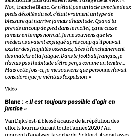
sanctionné plus durement avec l’usage de la VAR ?
«
Non
, tranche Blanc.
Ce n’était pas un tacle avec les deux
pieds décollés du sol, c’était vraiment un type de
blessure qui n’arrive jamais d’habitude. Quand tu
prends un coup de pied dans le mollet, ça ne casse
jamais en temps normal. Je me souviens que les
médecins avaient expliqué après coup qu’il pouvait
exister des fragilités osseuses, liées à l’enchaînement
des matchs et la fatigue. Dans le football français, je
n’avais pas l’habitude d’être perçu comme un tendre…
Mais cette fois-ci, je me souviens que personne n’avait
considéré que je méritais l’expulsion. »
Vidéo
Blanc :
« Il est toujours possible d’agir en
justice »
Van Dijk s’est-il blessé à cause de la répétition des
efforts fournis durant toute l’année 2020 ? Au
moment d’analyser la sortie de Pickford, il serait assez