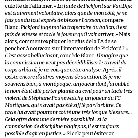
culotté de l’affirmer.
« La faute de Pickford sur Van Dijk
est clairement volontaire, alors que de mon côté, je ne
fais pas du tout exprès de blesser Larsson
, compare
Blanc.
Pickford juge mal la trajectoire du ballon, il est
pris de vitesse et tacle le joueur qu’il voit arriver. »
Mais
alors, comment expliquer le refus de la FA de se
pencher à nouveau sur l’intervention de Pickford ?
«
C’est assez hallucinant
, concède Blanc.
J’imagine que
la commission ne veut pas décrédibiliser le travail du
corps arbitral, je ne vois que cette analyse. Après, il
existe encore d’autres moyens de sanction. Si je me
souviens bien, à mon époque, un joueur dont j’ai oublié
le nom était allé porter plainte au civil pour un tacle très
violent de Stéphane Pounewatchy, un joueur du FC
Martigues, qui n’avait pas été sifflé par l’arbitre. Ce
tacle lui avait pourtant coûté une très longue blessure…
Cela offre donc une dernière possibilité : si la
commission de discipline n’agit pas, il est toujours
possible d’agir en justice. »
Si cela peut éviter au