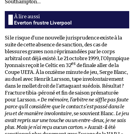
Southampton…
Everton frustre Liverpool
Si le risque d’une nouvelle jurisprudence existe à la
suite de cette absence de sanction, des cas de
blessures graves non réprimandées par le corps
arbitral ont déjà existé. Le 21 octobre 1999, l’Olympique
es
lyonnais reçoit le Celtic en 32
de finale aller de la
Coupe UEFA. À la onzième minute de jeu, Serge Blanc,
au duel avec Henrik Larsson, tape involontairement
dans le mollet droit de l’attaquant suédois. Résultat ?
Fracture tibia-péroné et fin de saison prématurée
pour Larsson.
« De mémoire, l’arbitre ne siffle pas faute
parce qu’il considère que le contact s’est passé dans le
jeu et de manière involontaire
, se souvient Blanc.
Le jeu
avait repris sur une touche ou un entre-deux, je ne sais
plus. Mais je n’ai reçu aucun carton. »
Aurait-il été