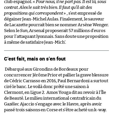
club espagnol. «
Pour nous, il ne part pas. Il est là, sous
contrat. Alex le sait très bien. Il faut qu’il ait des
propositions qui correspondent
» , s’est empressé de
dégainer Jean-Michel Aulas. Finalement, le sauveur
de Lacazette pourrait bien se nommer Arsène Wenger.
Selon le
Sun
, Arsenal proposerait 57 millions d’euros
pour l’attaquant lyonnais. Sans doute une proposition
à même de satisfaire Jean-Mich’.
C’est fait, mais on s’en fout
Débarqué aux Girondins de Bordeaux pour
concurrencer Jérôme Prior et pallier la grave blessure
de Cédric Carrasso en 2016, Paul Bernardoni a surtout
ciré le banc. Le voilà donc prêté une saison à
Clermont, en Ligue 2.
Amos Youga dit au revoir à l’Île
de Beauté. Le milieu international centrafricain du
Gazélec Ajaccio s’engage avec le Havre, après avoir
passé trois saisons en Corse et s’être acheté un k-way.