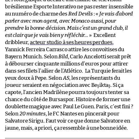
brésilienne Esporte Interativo ne pas rester insensible
au numéro de charme des
Red Devils
: «
Je vais d’abord
parler avec mon agent, avec Monaco aussi, pour
prendre la bonne décision. Mais c’est un grand club, il
est clair que je vais bien y réfléchir…
»
Excellent
dribbleur,
acteur studio à ses heures perdues
,
Yannick Ferreira Carrasco attire les convoitises du
Bayern Munich. Selon
Bild
, Carlo Ancelotti serait prêt
à débourser cinquante millions d’euros pour attirer
dans ses filets l’ailier de l’Atlético.
La Turquie ferait les
yeux doux à Pepe. Selon
AS
, les représentants du
joueur seraient en négociation avec Beşiktaş. Si ça
capote, l’ancien Madrilène pourra toujours tenter sa
chance du côté de Bursaspor. Histoire de former une
doublette magique avec Paul Le Guen. Paris, c’est fini ?
Selon
20 minutes
, le FC Nantes en pincerait pour
Salvatore Sirigu. Faut voir ce que donne Salvatore en
jaune, mais, a priori, ça ressemble à une bonne idée.