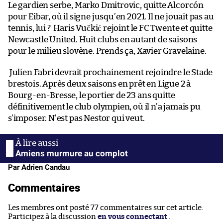
Le gardien serbe, Marko Dmitrovic, quitte Alcorcón
pour Eibar, où il signe jusqu’en 2021. Il ne jouait pas au
tennis, lui ?
Haris Vučkić rejoint le FC Twente et quitte
Newcastle United. Huit clubs en autant de saisons
pour le milieu slovène. Prends ça, Xavier Gravelaine.
Julien Fabri devrait prochainement rejoindre le Stade
brestois. Après deux saisons en prêt en Ligue 2 à
Bourg-en-Bresse, le portier de 23 ans quitte
définitivement le club olympien, où il n’a jamais pu
s’imposer. N’est pas Nestor qui veut.
Amiens murmure au complot
Par Adrien Candau
Commentaires
Les membres ont posté 77 commentaires sur cet article.
Participez à la discussion
en vous connectant
.