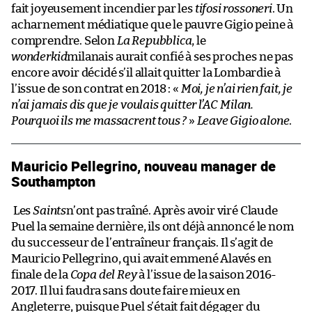
fait joyeusement incendier par les
tifosi rossoneri
. Un
acharnement médiatique que le pauvre Gigio peine à
comprendre. Selon
La Repubblica
, le
wonderkid
milanais aurait confié à ses proches ne pas
encore avoir décidé s’il allait quitter la Lombardie à
l’issue de son contrat en 2018 : «
Moi, je n’ai rien fait, je
n’ai jamais dis que je voulais quitter l’AC Milan.
Pourquoi ils me massacrent tous ?
»
Leave Gigio alone
.
Mauricio Pellegrino, nouveau manager de
Southampton
Les
Saints
n’ont pas traîné. Après avoir viré Claude
Puel la semaine dernière, ils ont déjà annoncé le nom
du successeur de l’entraîneur français. Il s’agit de
Mauricio Pellegrino, qui avait emmené Alavés en
finale de la
Copa del Rey
à l’issue de la saison 2016-
2017. Il lui faudra sans doute faire mieux en
Angleterre, puisque Puel s’était fait dégager du