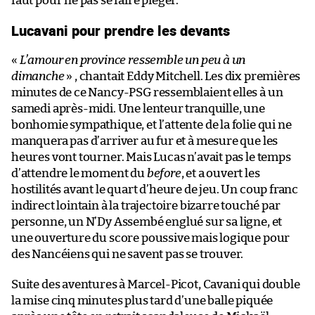
faut pour ne pas se faire piéger.
Lucavani pour prendre les devants
«
L’amour en province ressemble un peu à un
dimanche
» , chantait Eddy Mitchell. Les dix premières
minutes de ce Nancy-PSG ressemblaient elles à un
samedi après-midi. Une lenteur tranquille, une
bonhomie sympathique, et l’attente de la folie qui ne
manquera pas d’arriver au fur et à mesure que les
heures vont tourner. Mais Lucas n’avait pas le temps
d’attendre le moment du
before
, et a ouvert les
hostilités avant le quart d’heure de jeu. Un coup franc
indirect lointain à la trajectoire bizarre touché par
personne, un N’Dy Assembé englué sur sa ligne, et
une ouverture du score poussive mais logique pour
des Nancéiens qui ne savent pas se trouver.
Suite des aventures à Marcel-Picot, Cavani qui double
la mise cinq minutes plus tard d’une balle piquée