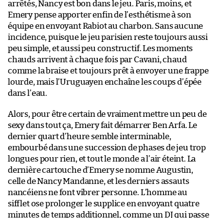
arrêtés, Nancy est bon dans le jeu. Paris, moins, et
Emery pense apporter enfin de l’esthétisme à son
équipe en envoyant Rabiot au charbon. Sans aucune
incidence, puisque le jeu parisien reste toujours aussi
peu simple, et aussi peu constructif. Les moments
chauds arrivent à chaque fois par Cavani, chaud
comme la braise et toujours prêt à envoyer une frappe
lourde, mais l’Uruguayen enchaîne les coups d’épée
dans l’eau.
Alors, pour être certain de vraiment mettre un peu de
sexy dans tout ça, Emery fait démarrer Ben Arfa. Le
dernier quart d’heure semble interminable,
embourbé dans une succession de phases de jeu trop
longues pour rien, et tout le monde a l’air éteint. La
dernière cartouche d’Emery se nomme Augustin,
celle de Nancy Mandanne, et les derniers assauts
nancéiens ne font vibrer personne. L’homme au
sifflet ose prolonger le supplice en envoyant quatre
minutes de temps additionnel, comme un DJ qui passe