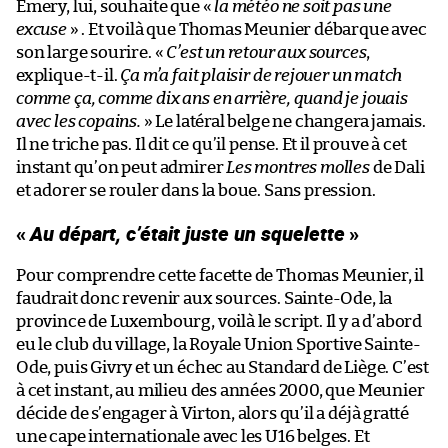
Emery, lui, souhaite que «
la météo ne soit pas une
excuse
» . Et voilà que Thomas Meunier débarque avec
son large sourire. «
C’est un retour aux sources
,
explique-t-il.
Ça m’a fait plaisir de rejouer un match
comme ça, comme dix ans en arrière, quand je jouais
avec les copains.
» Le latéral belge ne changera jamais.
Il ne triche pas. Il dit ce qu’il pense. Et il prouve à cet
instant qu’on peut admirer
Les montres molles
de Dali
et adorer se rouler dans la boue. Sans pression.
«
Au départ, c’était juste un squelette
»
Pour comprendre cette facette de Thomas Meunier, il
faudrait donc revenir aux sources. Sainte-Ode, la
province de Luxembourg, voilà le script. Il y a d’abord
eu le club du village, la Royale Union Sportive Sainte-
Ode, puis Givry et un échec au Standard de Liège. C’est
à cet instant, au milieu des années 2000, que Meunier
décide de s’engager à Virton, alors qu’il a déjà gratté
une cape internationale avec les U16 belges. Et