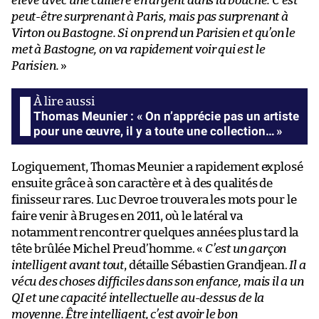
élevé avec une cuillère en argent dans la bouche. C’est
peut-être surprenant à Paris, mais pas surprenant à
Virton ou Bastogne. Si on prend un Parisien et qu’on le
met à Bastogne, on va rapidement voir qui est le
Parisien.
»
Thomas Meunier : « On n’apprécie pas un artiste
pour une œuvre, il y a toute une collection… »
Logiquement, Thomas Meunier a rapidement explosé
ensuite grâce à son caractère et à des qualités de
finisseur rares. Luc Devroe trouvera les mots pour le
faire venir à Bruges en 2011, où le latéral va
notamment rencontrer quelques années plus tard la
tête brûlée Michel Preud’homme. «
C’est un garçon
intelligent avant tout
, détaille Sébastien Grandjean.
Il a
vécu des choses difficiles dans son enfance, mais il a un
QI et une capacité intellectuelle au-dessus de la
moyenne. Être intelligent, c’est avoir le bon