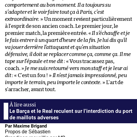
comportement au bon moment. Il a toujours su
s’adapter et le voir faire tout ça à Paris, c’est
extraordinaire.
» Un moment revient particulièrement
à l’esprit de son ancien coach. Le premier jour, le
premier match, la première entrée. «
Il s’échauffe et je
le fais entrer à un quart d’heure de la fin. Je lui dis qu’il
va jouer derrière l’attaquant et qu’en situation
défensive, il doit se replacer comme ça, comme ça. Il me
tape sur l’épaule et me dit :
« Vous tracassez pas,
coach. »
Je me suis retourné vers mon staff et je leur ai
dit :
« C’est un fou ! »
Il n’est jamais impressionné, peu
importe le terrain, peu importe le contexte.
» L’art de
s’arracher, avant tout.
Le Barça et le Real reculent sur l’interdiction du port
de maillots adverses
Par Maxime Brigand
Propos de Sébastien