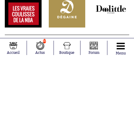
10
Accueil
Actus
Boutique
Forum
Menu
Abonnements
Contacts
La boutique SO PRESS
Mentions légales
Conditions générales d'utilisation
Publicité
Consentement RGPD
Recrutement
Joueurs en
Équipes en
tendance
tendance
Mohamed
Chelsea
Salah
Paris Saint-
Mykhailo
Germain
Mudryk
Bordeaux