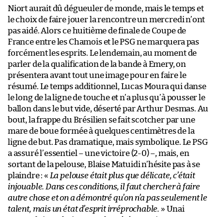
Niort aurait dû dégueuler de monde, mais le temps et
le choix de faire jouer la rencontre un mercredi n’ont
pas aidé. Alors ce huitième de finale de Coupe de
France entre les Chamois et le PSG ne marquera pas
forcément les esprits. Le lendemain, au moment de
parler de la qualification de la bande à Emery, on
présentera avant tout une image pour en faire le
résumé. Le temps additionnel, Lucas Moura qui danse
le long de la ligne de touche et n’a plus qu’à pousser le
ballon dans le but vide, déserté par Arthur Desmas. Au
bout, la frappe du Brésilien se fait scotcher par une
mare de boue formée à quelques centimètres de la
ligne de but. Pas dramatique, mais symbolique. Le PSG
a assuré l’essentiel – une victoire (2-0) –, mais, en
sortant de la pelouse, Blaise Matuidi n’hésite pas à se
plaindre : «
La pelouse était plus que délicate, c’était
injouable. Dans ces conditions, il faut chercher à faire
autre chose et on a démontré qu’on n’a pas seulement le
talent, mais un état d’esprit irréprochable.
» Unai