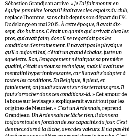
Sébastien Grandjean arrive. «
Je l’ai fait monter en
équipe première lorsqu’il était avec les espoirs du club
,
replace l’homme, sans club depuis son départ du F91
Dudelange en mai 2015.
À cette époque, il avait dix-
sept, dix-huit ans. C’était un gamin qui arrivait chez les
pros, qui avait faim, donc il ne regardait pas les
conditions d’entraînement. Il n’avait pas le physique
qu’il a aujourd’hui, c’était un grand échalas, juste un
squelette. Bon, l’engagement n’était pas sa première
qualité, c’était surtout sa technique, mais il avait une
mentalité hyper intéressante, car il savait s’adapter à
toutes les conditions. En Belgique, il pleut, et
fatalement, on jouait souvent sur des terrains gras. Il
faut s’arracher dans ces conditions-là.
» Cet amour de
la boue sur le visage s’expliquerait avant tout par les
origines de Meunier. «
C’est un Ardennais
, reprend
Grandjean.
Un Ardennais ne lâche rien, il donnera
toujours tout en fonction de ses capacités du jour. C’est
des mecs durs à la tâche, avec des valeurs. Il n’a pas été