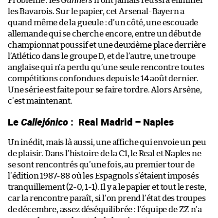
Problème : les
Gunners
n’ont jamais réussi à éliminer
les Bavarois. Sur le papier, cet Arsenal-Bayern a
quand même de la gueule : d’un côté, une escouade
allemande qui se cherche encore, entre un début de
championnat poussif et une deuxième place derrière
l’Atlético dans le groupe D, et de l’autre, une troupe
anglaise qui n’a perdu qu’une seule rencontre toutes
compétitions confondues depuis le 14 août dernier.
Une série est faite pour se faire tordre. Alors Arsène,
c’est maintenant.
Le
Callejónico
:
Real Madrid – Naples
Un inédit, mais là aussi, une affiche qui envoie un peu
de plaisir. Dans l’histoire de la C1, le Real et Naples ne
se sont rencontrés qu’une fois, au premier tour de
l’édition 1987-88 où les Espagnols s’étaient imposés
tranquillement (2-0, 1-1). Il y a le papier et tout le reste,
car la rencontre paraît, si l’on prend l’état des troupes
de décembre, assez déséquilibrée : l’équipe de ZZ n’a