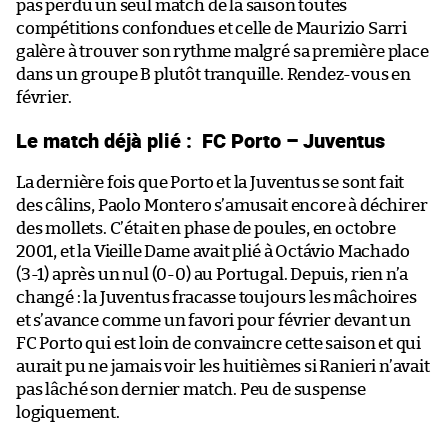
pas perdu un seul match de la saison toutes
compétitions confondues et celle de Maurizio Sarri
galère à trouver son rythme malgré sa première place
dans un groupe B plutôt tranquille. Rendez-vous en
février.
Le match déjà plié :
FC Porto – Juventus
La dernière fois que Porto et la Juventus se sont fait
des câlins, Paolo Montero s’amusait encore à déchirer
des mollets. C’était en phase de poules, en octobre
2001, et la Vieille Dame avait plié à Octávio Machado
(3-1) après un nul (0-0) au Portugal. Depuis, rien n’a
changé : la Juventus fracasse toujours les mâchoires
et s’avance comme un favori pour février devant un
FC Porto qui est loin de convaincre cette saison et qui
aurait pu ne jamais voir les huitièmes si Ranieri n’avait
pas lâché son dernier match. Peu de suspense
logiquement.