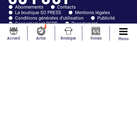
Abonnements
Contacts
La boutique SO PRESS
Mentions légales
Conditions générales d'utilisation
Publicité
Consentement RGPD
Recrutement
0
Joueurs en
Équipes en
tendance
tendance
Accueil
Actus
Boutique
Forum
Menu
Maghnes
Paris Saint-
Akliouche
Germain
Mohamed
Olympique de
Salah
Marseille
Lionel Messi
Real Madrid
Ferrán Torres
FIFA
Kilian Corredor
Olympique
Franco
lyonnais
Mastantuono
AS Monaco
Orel Mangala
FC Barcelone
Rio Mavuba
Argentine
Rodri
RC Strasbourg
Mika Godts
Trabzonspor