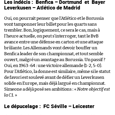
Les indécis :
Benfica – Dortmund
et
Bayer
Leverkusen – Atlético de Madrid
Oui, on pourrait penser que l’Atlético et le Borussia
vont tamponner leur billet pour les quarts sans
trembler. Bon, logiquement, ce sera le cas, mais à
l’heure actuelle, on peut s’interroger, tant le BvB
avance entre une défense en carton et une attaque
brûlante. Les Allemands vont devoir bouffer un
Benfica leader de son championnat, et tout semble
ouvert, malgré un avantage au Borussia. Un passif ?
Oui, en 1963-64 : une victoire allemande (1-2, 5-0).
Pour l’Atlético, la donne est similaire, même si le statut
de favori est soulevé avant de défier un Leverkusen
solide en Europe, mais déjà largué en championnat.
Simeone a déjà posé ses ambitions : «
Notre objectif est
la C1.
»
Le dépucelage :
FC Séville – Leicester