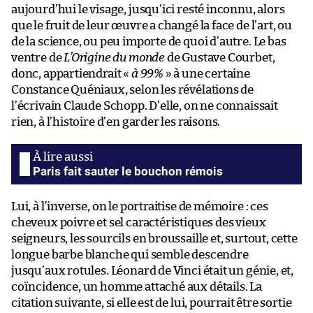
aujourd’hui le visage, jusqu’ici resté inconnu, alors
que le fruit de leur œuvre a changé la face de l’art, ou
de la science, ou peu importe de quoi d’autre. Le bas
ventre de
L’Origine du monde
de Gustave Courbet,
donc, appartiendrait «
à 99%
» à une certaine
Constance Quéniaux, selon les révélations de
l’écrivain Claude Schopp. D’elle, on ne connaissait
rien, à l’histoire d’en garder les raisons.
Paris fait sauter le bouchon rémois
Lui, à l’inverse, on le portraitise de mémoire : ces
cheveux poivre et sel caractéristiques des vieux
seigneurs, les sourcils en broussaille et, surtout, cette
longue barbe blanche qui semble descendre
jusqu’aux rotules. Léonard de Vinci était un génie, et,
coïncidence, un homme attaché aux détails. La
citation suivante, si elle est de lui, pourrait être sortie