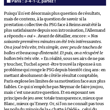
Paris : 3-4-1-2, partez !
Puisqu’il n’est désormais plus question de résultats,
mais de contenu, à la question de savoir si la
prestation collective du PSG face à Reims avait été la
plus satisfaisante depuis son intronisation, l’Allemand
a répondu «
oui
» . Avant de détailler, encore : «
Nos
soixante premières minutes on été très intéressantes.
On a joué très vite, très simple, avec peu de touches de
balles et beaucoup d’intensité. Et puis, on a récupéré le
ballon très très vite.
» En réalité, sous ses airs de ne pas
y toucher, Tuchel a peut-être trouvé la réponse à un
problème qui ronge le PSG depuis bientôt cinq ans : en
mettant absolument de côté le résultat comptable,
Paris explose les limites de sa motivation face aux plus
faibles. Ce qui n’empêche pas Neymar de faire joujou,
mais c’est une autre question. Et en exposant ses
principes de jeu avec totale transparence, mieux que
Blanc, mieux qu’Emery. Or, si l’on ne connaît pas tous
les poils du minois de la « chatte à Dédé » , celui du