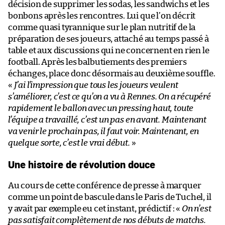
décision de supprimer les sodas, les sandwichs et les
bonbons après les rencontres. Lui que l’on décrit
comme quasi tyrannique sur le plan nutritif de la
préparation de ses joueurs, attaché au temps passé à
table et aux discussions qui ne concernent en rien le
football. Après les balbutiements des premiers
échanges, place donc désormais au deuxième souffle.
«
J’ai l’impression que tous les joueurs veulent
s’améliorer, c’est ce qu’on a vu à Rennes. On a récupéré
rapidement le ballon avec un pressing haut, toute
l’équipe a travaillé, c’est un pas en avant. Maintenant
va venir le prochain pas, il faut voir. Maintenant, en
quelque sorte, c’est le vrai début.
»
Une histoire de révolution douce
Au cours de cette conférence de presse à marquer
comme un point de bascule dans le Paris de Tuchel, il
y avait par exemple eu cet instant, prédictif : «
On n’est
pas satisfait complètement de nos débuts de matchs.