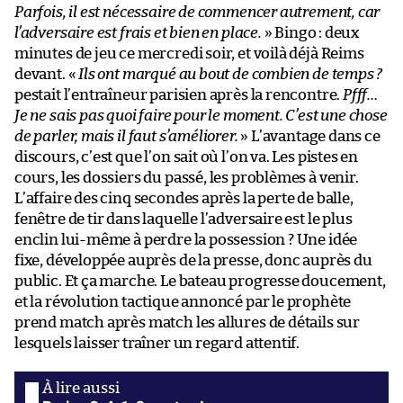
Parfois, il est nécessaire de commencer autrement, car
l’adversaire est frais et bien en place.
» Bingo : deux
minutes de jeu ce mercredi soir, et voilà déjà Reims
devant. «
Ils ont marqué au bout de combien de temps ?
pestait l’entraîneur parisien après la rencontre.
Pfff…
Je ne sais pas quoi faire pour le moment. C’est une chose
de parler, mais il faut s’améliorer.
» L’avantage dans ce
discours, c’est que l’on sait où l’on va. Les pistes en
cours, les dossiers du passé, les problèmes à venir.
L’affaire des cinq secondes après la perte de balle,
fenêtre de tir dans laquelle l’adversaire est le plus
enclin lui-même à perdre la possession ? Une idée
fixe, développée auprès de la presse, donc auprès du
public. Et ça marche. Le bateau progresse doucement,
et la révolution tactique annoncé par le prophète
prend match après match les allures de détails sur
lesquels laisser traîner un regard attentif.