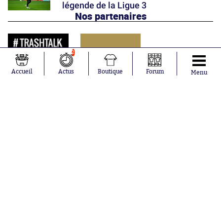
légende de la Ligue 3
Nos partenaires
2
Accueil
Actus
Boutique
Forum
Menu
Abonnements
Contacts
La boutique SO PRESS
Mentions légales
Conditions générales d'utilisation
Publicité
Consentement RGPD
Recrutement
Joueurs en
Équipes en
tendance
tendance