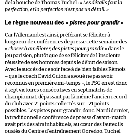
de la bouche de Thomas Tuchel : «
Les détails font la
perfection, et la perfection n’est pas un détail.
»
Le règne nouveau des «
pistes pour grandir
»
Car l’Allemand est ainsi, préférant se féliciter à
longueur de conférences de presse cette semaine des
«
choses à améliorer, des pistes pour grandir
» dans le
jeu parisien, plutôt que de se féliciter de l’insolente
réussite de ses hommes depuis le début de saison.
Avec le succès de ce soir face à de bien faibles Rémois
– que le coach David Guion a avoué ne pas avoir
reconnus en première mi-temps –, le PSG en est donc
à sept victoires consécutives en sept matchs de
championnat, dépassant par là même l’ancien record
du club avec 21 points collectés sur… 21 points
possibles. Les pistes pour grandir, donc. Mardi dernier,
la traditionnelle conférence de presse d’avant-match
avait pris des airs inhabituels, au cœur des fauteuils
ouatés du Centre d’entraînement Ooredoo. Tuchel