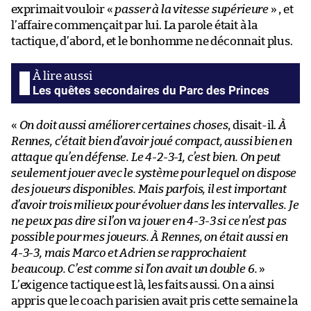
exprimait vouloir «
passer à la vitesse supérieure
» , et
l’affaire commençait par lui. La parole était à la
tactique, d’abord, et le bonhomme ne déconnait plus.
Les quêtes secondaires du Parc des Princes
«
On doit aussi améliorer certaines choses
, disait-il.
À
Rennes, c’était bien d’avoir joué compact, aussi bien en
attaque qu’en défense. Le 4-2-3-1, c’est bien. On peut
seulement jouer avec le système pour lequel on dispose
des joueurs disponibles. Mais parfois, il est important
d’avoir trois milieux pour évoluer dans les intervalles. Je
ne peux pas dire si l’on va jouer en 4-3-3 si ce n’est pas
possible pour mes joueurs. À Rennes, on était aussi en
4-3-3, mais Marco et Adrien se rapprochaient
beaucoup. C’est comme si l’on avait un double 6.
»
L’exigence tactique est là, les faits aussi. On a ainsi
appris que le coach parisien avait pris cette semaine la