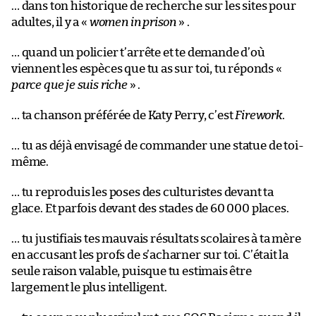
… dans ton historique de recherche sur les sites pour
adultes, il y a «
women in prison
» .
… quand un policier t’arrête et te demande d’où
viennent les espèces que tu as sur toi, tu réponds «
parce que je suis riche
» .
… ta chanson préférée de Katy Perry, c’est
Firework
.
… tu as déjà envisagé de commander une statue de toi-
même.
… tu reproduis les poses des culturistes devant ta
glace. Et parfois devant des stades de 60 000 places.
… tu justifiais tes mauvais résultats scolaires à ta mère
en accusant les profs de s’acharner sur toi. C’était la
seule raison valable, puisque tu estimais être
largement le plus intelligent.