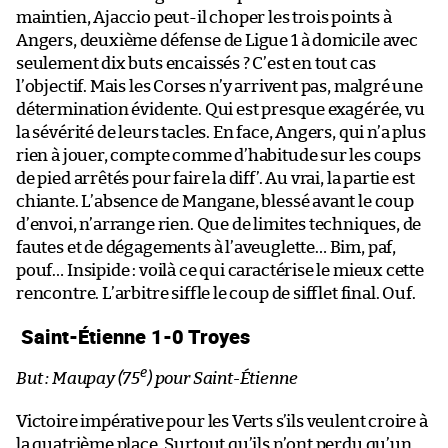
maintien, Ajaccio peut-il choper les trois points à
Angers, deuxième défense de Ligue 1 à domicile avec
seulement dix buts encaissés ? C’est en tout cas
l’objectif. Mais les Corses n’y arrivent pas, malgré une
détermination évidente. Qui est presque exagérée, vu
la sévérité de leurs tacles. En face, Angers, qui n’a plus
rien à jouer, compte comme d’habitude sur les coups
de pied arrêtés pour faire la diff’. Au vrai, la partie est
chiante. L’absence de Mangane, blessé avant le coup
d’envoi, n’arrange rien. Que de limites techniques, de
fautes et de dégagements à l’aveuglette… Bim, paf,
pouf… Insipide : voilà ce qui caractérise le mieux cette
rencontre. L’arbitre siffle le coup de sifflet final. Ouf.
Saint-Étienne 1-0 Troyes
e
But : Maupay (75
) pour Saint-Étienne
Victoire impérative pour les Verts s’ils veulent croire à
la quatrième place. Surtout qu’ils n’ont perdu qu’un