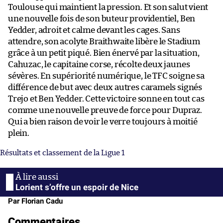
Toulouse qui maintient la pression. Et son salut vient
une nouvelle fois de son buteur providentiel, Ben
Yedder, adroit et calme devant les cages. Sans
attendre, son acolyte Braithwaite libère le Stadium
grâce à un petit piqué. Bien énervé par la situation,
Cahuzac, le capitaine corse, récolte deux jaunes
sévères. En supériorité numérique, le TFC soigne sa
différence de but avec deux autres caramels signés
Trejo et Ben Yedder. Cette victoire sonne en tout cas
comme une nouvelle preuve de force pour Dupraz.
Qui a bien raison de voir le verre toujours à moitié
plein.
Résultats et classement de la Ligue 1
Lorient s’offre un espoir de Nice
Par Florian Cadu
Commentaires