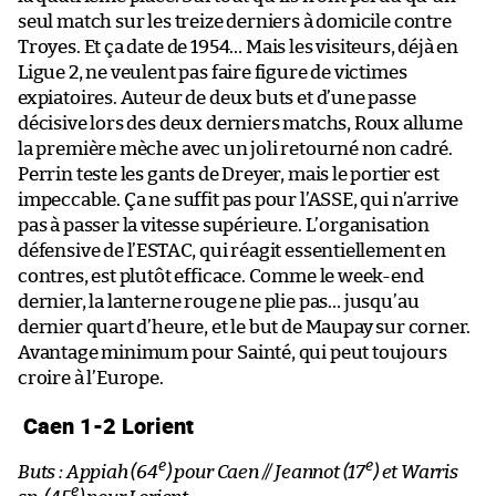
seul match sur les treize derniers à domicile contre
Troyes. Et ça date de 1954… Mais les visiteurs, déjà en
Ligue 2, ne veulent pas faire figure de victimes
expiatoires. Auteur de deux buts et d’une passe
décisive lors des deux derniers matchs, Roux allume
la première mèche avec un joli retourné non cadré.
Perrin teste les gants de Dreyer, mais le portier est
impeccable. Ça ne suffit pas pour l’ASSE, qui n’arrive
pas à passer la vitesse supérieure. L’organisation
défensive de l’ESTAC, qui réagit essentiellement en
contres, est plutôt efficace. Comme le week-end
dernier, la lanterne rouge ne plie pas… jusqu’au
dernier quart d’heure, et le but de Maupay sur corner.
Avantage minimum pour Sainté, qui peut toujours
croire à l’Europe.
Caen 1-2 Lorient
e
e
Buts : Appiah (64
) pour Caen // Jeannot (17
) et Warris
e