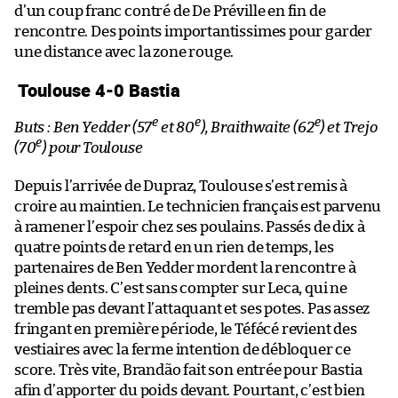
d’un coup franc contré de De Préville en fin de
rencontre. Des points importantissimes pour garder
une distance avec la zone rouge.
Toulouse 4-0 Bastia
e
e
e
Buts : Ben Yedder (57
et 80
), Braithwaite (62
) et Trejo
e
(70
) pour Toulouse
Depuis l’arrivée de Dupraz, Toulouse s’est remis à
croire au maintien. Le technicien français est parvenu
à ramener l’espoir chez ses poulains. Passés de dix à
quatre points de retard en un rien de temps, les
partenaires de Ben Yedder mordent la rencontre à
pleines dents. C’est sans compter sur Leca, qui ne
tremble pas devant l’attaquant et ses potes. Pas assez
fringant en première période, le Téfécé revient des
vestiaires avec la ferme intention de débloquer ce
score. Très vite, Brandão fait son entrée pour Bastia
afin d’apporter du poids devant. Pourtant, c’est bien