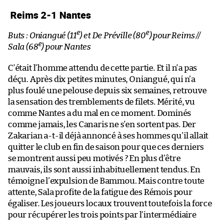
Reims 2-1 Nantes
e
e
Buts : Oniangué (11
) et De Préville (80
) pour Reims //
e
Sala (68
) pour Nantes
C’était l’homme attendu de cette partie. Et il n’a pas
déçu. Après dix petites minutes, Oniangué, qui n’a
plus foulé une pelouse depuis six semaines, retrouve
la sensation des tremblements de filets. Mérité, vu
comme Nantes a du mal en ce moment. Dominés
comme jamais, les Canaris ne s’en sortent pas. Der
Zakarian a-t-il déjà annoncé à ses hommes qu’il allait
quitter le club en fin de saison pour que ces derniers
se montrent aussi peu motivés ? En plus d’être
mauvais, ils sont aussi inhabituellement tendus. En
témoigne l’expulsion de Bammou. Mais contre toute
attente, Sala profite de la fatigue des Rémois pour
égaliser. Les joueurs locaux trouvent toutefois la force
pour récupérer les trois points par l’intermédiaire