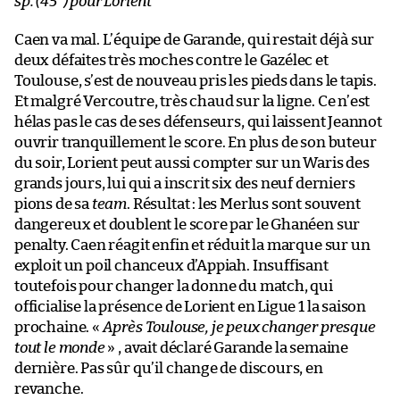
sp. (45
) pour Lorient
Caen va mal. L’équipe de Garande, qui restait déjà sur
deux défaites très moches contre le Gazélec et
Toulouse, s’est de nouveau pris les pieds dans le tapis.
Et malgré Vercoutre, très chaud sur la ligne. Ce n’est
hélas pas le cas de ses défenseurs, qui laissent Jeannot
ouvrir tranquillement le score. En plus de son buteur
du soir, Lorient peut aussi compter sur un Waris des
grands jours, lui qui a inscrit six des neuf derniers
pions de sa
team
. Résultat : les Merlus sont souvent
dangereux et doublent le score par le Ghanéen sur
penalty. Caen réagit enfin et réduit la marque sur un
exploit un poil chanceux d’Appiah. Insuffisant
toutefois pour changer la donne du match, qui
officialise la présence de Lorient en Ligue 1 la saison
prochaine. «
Après Toulouse, je peux changer presque
tout le monde
» , avait déclaré Garande la semaine
dernière. Pas sûr qu’il change de discours, en
revanche.