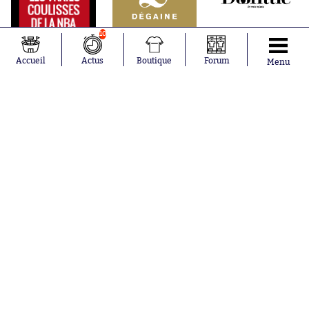
10
Accueil
Actus
Boutique
Forum
Menu
Abonnements
Contacts
La boutique SO PRESS
Mentions légales
Conditions générales d'utilisation
Publicité
Consentement RGPD
Recrutement
Joueurs en
Équipes en
tendance
tendance
Mohamed
Chelsea
Salah
Paris Saint-
Mykhailo
Germain
Mudryk
Bordeaux
Neymar
Olympique
Khalis Merah
lyonnais