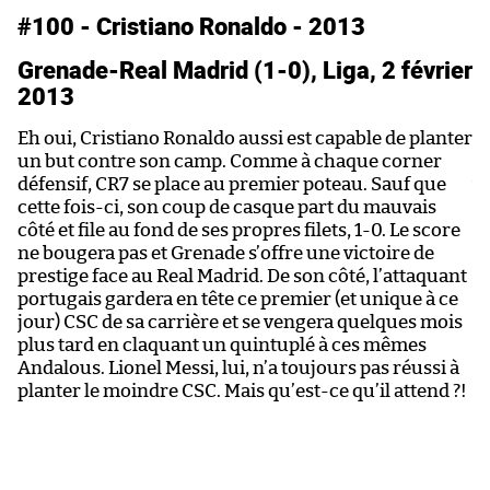
#100 - Cristiano Ronaldo - 2013
#
Grenade-Real Madrid (1-0), Liga, 2 février
A
2013
C
Eh oui, Cristiano Ronaldo aussi est capable de planter
To
un but contre son camp. Comme à chaque corner
Me
défensif, CR7 se place au premier poteau. Sauf que
vr
cette fois-ci, son coup de casque part du mauvais
qu
côté et file au fond de ses propres filets, 1-0. Le score
l
ne bougera pas et Grenade s’offre une victoire de
mo
prestige face au Real Madrid. De son côté, l’attaquant
dé
portugais gardera en tête ce premier (et unique à ce
n’
jour) CSC de sa carrière et se vengera quelques mois
re
plus tard en claquant un quintuplé à ces mêmes
r
Andalous. Lionel Messi, lui, n’a toujours pas réussi à
d’
planter le moindre CSC. Mais qu’est-ce qu’il attend ?!
mo
m