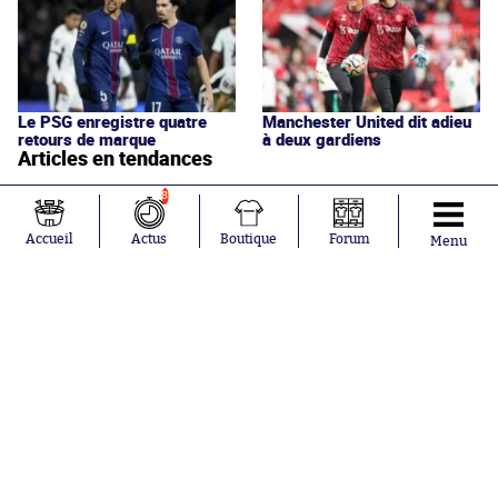
Le PSG enregistre quatre
Manchester United dit adieu
retours de marque
à deux gardiens
Articles en tendances
8
Accueil
Actus
Boutique
Forum
Menu
Et si l'AS Roma tenait le plus
beau maillot extérieur de
2026-2027 ?
Et maintenant Suzuki : à quoi
joue Paris avec ses
gardiens ?