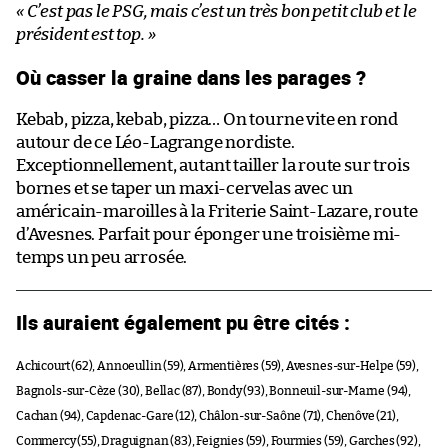
« C’est pas le PSG, mais c’est un très bon petit club et le
président est top. »
Où casser la graine dans les parages ?
Kebab, pizza, kebab, pizza… On tourne vite en rond
autour de ce Léo-Lagrange nordiste.
Exceptionnellement, autant tailler la route sur trois
bornes et se taper un maxi-cervelas avec un
américain-maroilles à la Friterie Saint-Lazare, route
d’Avesnes. Parfait pour éponger une troisième mi-
temps un peu arrosée.
Ils auraient également pu être cités :
Achicourt (62), Annoeullin (59), Armentières (59), Avesnes-sur-Helpe (59),
Bagnols-sur-Cèze (30), Bellac (87), Bondy (93), Bonneuil-sur-Marne (94),
Cachan (94), Capdenac-Gare (12), Châlon-sur-Saône (71), Chenôve (21),
Commercy (55), Draguignan (83), Feignies (59), Fourmies (59), Garches (92),