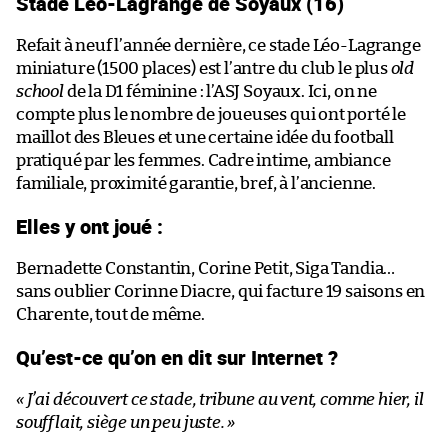
Stade Léo-Lagrange de Soyaux (16)
Refait à neuf l’année dernière, ce stade Léo-Lagrange
miniature (1500 places) est l’antre du club le plus
old
school
de la D1 féminine : l’ASJ Soyaux. Ici, on ne
compte plus le nombre de joueuses qui ont porté le
maillot des Bleues et une certaine idée du football
pratiqué par les femmes. Cadre intime, ambiance
familiale, proximité garantie, bref, à l’ancienne.
Elles y ont joué :
Bernadette Constantin, Corine Petit, Siga Tandia…
sans oublier Corinne Diacre, qui facture 19 saisons en
Charente, tout de même.
Qu’est-ce qu’on en dit sur Internet ?
« J’ai découvert ce stade, tribune au vent, comme hier, il
soufflait, siège un peu juste. »