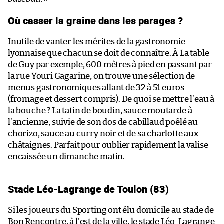
Où casser la graine dans les parages ?
Inutile de vanter les mérites de la gastronomie
lyonnaise que chacun se doit de connaître. À La table
de Guy par exemple, 600 mètres à pied en passant par
la rue Youri Gagarine, on trouve une sélection de
menus gastronomiques allant de 32 à 51 euros
(fromage et dessert compris). De quoi se mettre l’eau à
la bouche ? La tatin de boudin, sauce moutarde à
l’ancienne, suivie de son dos de cabillaud poêlé au
chorizo, sauce au curry noir et de sa charlotte aux
châtaignes. Parfait pour oublier rapidement la valise
encaissée un dimanche matin.
Stade Léo-Lagrange de Toulon (83)
Si les joueurs du Sporting ont élu domicile au stade de
Bon Rencontre, à l’est de la ville, le stade Léo-Lagrange