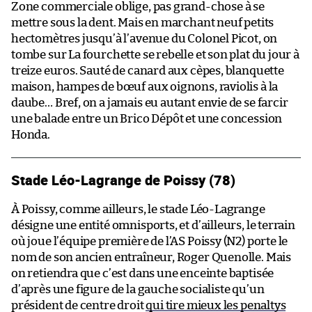
Zone commerciale oblige, pas grand-chose à se
mettre sous la dent. Mais en marchant neuf petits
hectomètres jusqu’à l’avenue du Colonel Picot, on
tombe sur La fourchette se rebelle et son plat du jour à
treize euros. Sauté de canard aux cèpes, blanquette
maison, hampes de bœuf aux oignons, raviolis à la
daube… Bref, on a jamais eu autant envie de se farcir
une balade entre un Brico Dépôt et une concession
Honda.
Stade Léo-Lagrange de Poissy (78)
À Poissy, comme ailleurs, le stade Léo-Lagrange
désigne une entité omnisports, et d’ailleurs, le terrain
où joue l’équipe première de l’AS Poissy (N2) porte le
nom de son ancien entraîneur, Roger Quenolle. Mais
on retiendra que c’est dans une enceinte baptisée
d’après une figure de la gauche socialiste qu’un
président de centre droit
qui tire mieux les penaltys