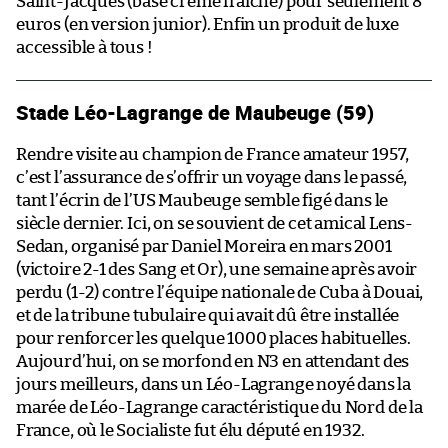
Saint-Jacques (base crème fraîche) pour seulement 8
euros (en version junior). Enfin un produit de luxe
accessible à tous !
Stade Léo-Lagrange de Maubeuge (59)
Rendre visite au champion de France amateur 1957,
c’est l’assurance de s’offrir un voyage dans le passé,
tant l’écrin de l’US Maubeuge semble figé dans le
siècle dernier. Ici, on se souvient de cet amical Lens-
Sedan, organisé par Daniel Moreira en mars 2001
(victoire 2-1 des Sang et Or), une semaine après avoir
perdu (1-2) contre l’équipe nationale de Cuba à Douai,
et de la tribune tubulaire qui avait dû être installée
pour renforcer les quelque 1000 places habituelles.
Aujourd’hui, on se morfond en N3 en attendant des
jours meilleurs, dans un Léo-Lagrange noyé dans la
marée de Léo-Lagrange caractéristique du Nord de la
France, où le Socialiste fut élu député en 1932.