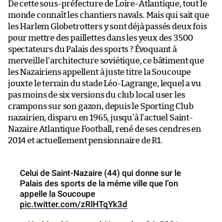
De cette sous-préfecture de Loire-Atlantique, tout le
monde connaît les chantiers navals. Mais qui sait que
les Harlem Globetrotters y sont déjà passés deux fois
pour mettre des paillettes dans les yeux des 3500
spectateurs du Palais des sports ? Évoquant à
merveille l’architecture soviétique, ce bâtiment que
les Nazairiens appellent à juste titre la Soucoupe
jouxte le terrain du stade Léo-Lagrange, lequel a vu
pas moins de six versions du club local user les
crampons sur son gazon, depuis le Sporting Club
nazairien, disparu en 1965, jusqu’à l’actuel Saint-
Nazaire Atlantique Football, rené de ses cendres en
2014 et actuellement pensionnaire de R1.
Celui de Saint-Nazaire (44) qui donne sur le
Palais des sports de la même ville que l’on
appelle la Soucoupe
pic.twitter.com/zRlHTqYk3d