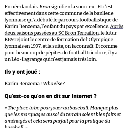
En néerlandais,
Bron
signifie « la source » . Et c’est
effectivement dans cette commune de la banlieue
lyonnaise qu’a débuté le parcours footballistique de
Karim Benzema, l’enfant du pays par excellence.
Après
deux saisons passées au SC Bron Terraillon
, le futur
KB9 rejoint le centre de formation de l’Olympique
lyonnais en 1997, et la suite, on la connaît. Et comme
pour beaucoup de pépites du football tricolore, il y a
un Léo-Lagrange qui n’est jamais très loin.
Ils y ont joué :
Karim Benzema !
Who else?
Qu’est-ce qu’on en dit sur Internet ?
« The place to be pour jouer au baseball. Manque plus
que les marquages au sol du terrain soient bien faits et
aménagés et cela sera parfait pour la pratique du
baseball. »