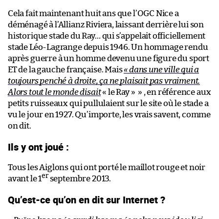
Cela fait maintenant huit ans que l’OGC Nice a
déménagé à l’Allianz Riviera, laissant derrière lui son
historique stade du Ray… qui s’appelait officiellement
stade Léo-Lagrange depuis 1946. Un hommage rendu
après guerre à un homme devenu une figure du sport
ET de la gauche française. Mais
« dans une ville qui a
toujours penché à droite, ça ne plaisait pas vraiment.
Alors tout le monde disait
« le Ray » » , en référence aux
petits ruisseaux qui pullulaient sur le site où le stade a
vu le jour en 1927. Qu’importe, les vrais savent, comme
on dit.
Ils y ont joué :
Tous les Aiglons qui ont porté le maillot rouge et noir
er
avant le 1
septembre 2013.
Qu’est-ce qu’on en dit sur Internet ?