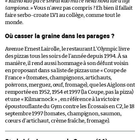
« Ružno kao pa će smrdi kao ma će neka nova ide u ligi
šampiona. »
Vous n’avez pas compris ? Eh bien il fallait
faire serbo-croate LV1 au collège, comme tout le
monde.
Où casser la graine dans les parages ?
Avenue Ernest Lairolle, le restaurant L’Olympic livre
des pizzas tous les soirs de l’année depuis 1994. À sa
manière, il rend aussi hommage à son défunt voisin
en proposant dans sa liste de pizzas une « Coupe de
France » (tomates, champignons, artichauts,
poivrons, merguez, œuf, fromage), que les Aiglons ont
remportée en 1952, 1954 et 1997 (la Coupe, pas la pizza)
et une « Kilmarnock » , en référence à la victoire
époustouflante du Gym contre les Écossais en C2, le 18
septembre 1997 (tomates, champignon, saumon,
cœurs d’artichaut, crème fraîche, fromage).