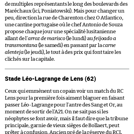
de multiples représentants le long des boulevards des
Maréchaux (ici, Poniatowski). Mais pour changer un
peu, direction la rue de Charenton chez O Atlantico,
une cantine portugaise où le chef Antonio de Souza
propose chaque jour une spécialité lusitanienne
allant de l’
arroz de marisco
(le lundi) au
feijoado a
transmontana
(le samedi) en passant par la
carne
alenteja
(le jeudi), le tout à des prix qui font taire les
clichés sur la capitale.
Stade Léo-Lagrange de Lens (62)
Ceux qui emmènent un copain voir un match du RC
Lens pour la première fois aiment blaguer en faisant
passer Léo-Lagrange pour l’antre des Sang et Or, au
moment de sortir de l’A21. On ne sait pas si les
néophytes se font avoir, mais il faut dire que la tribune
principale, garnie de vieux sièges de Bollaert, peut
prêter à confusion. Ancien pré de la réserve du RCL