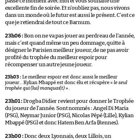
passé ce moment avec moi et vous souhaite une
excellente fin de soirée. Et n’oubliez pas, nous vivons
dans un monde où le futur est aussi le présent. C’est ce
que je retiendrai de tout ce Barnum.
23h06 :
Bon on ne va pas jouer au perdreau de l’année,
mais c’est quand même un peu dommage, quitte à
désigner le Parisien meilleur joueur, de ne pas avoir
profité du trophée du meilleur espoir pour
récompenser un autre jeune joueur.
23h03 :
Le meilleur espoir est donc aussi le meilleur
joueur… Kylian Mbappé est donc élu et récupère «
le seul
trophée qui (lui) manquai(t)
» .
23h01 :
Drogba Didier revient pour donner le Trophée
du joueur de l’année. Sont nommés : Angel Di Maria
(PSG), Neymar Junior (PSG), Nicolas Pépé (Lille), Kylian
Mbappé (PSG) et donc Hatem Ben Arfa (Rennes).
23h00 :
Donc deux Lyonnais, deux Lillois, un