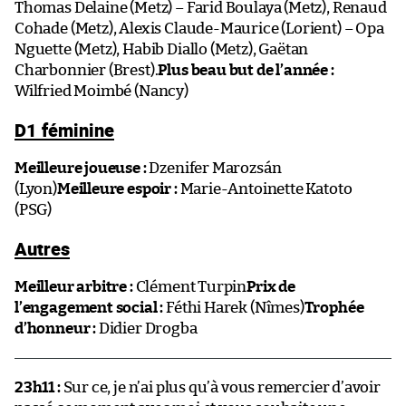
Thomas Delaine (Metz) – Farid Boulaya (Metz), Renaud
Cohade (Metz), Alexis Claude-Maurice (Lorient) – Opa
Nguette (Metz), Habib Diallo (Metz), Gaëtan
Charbonnier (Brest).
Plus beau but de l’année :
Wilfried Moimbé (Nancy)
D1 féminine
Meilleure joueuse :
Dzenifer Marozsán
(Lyon)
Meilleure espoir :
Marie-Antoinette Katoto
(PSG)
Autres
Meilleur arbitre :
Clément Turpin
Prix de
l’engagement social :
Féthi Harek (Nîmes)
Trophée
d’honneur :
Didier Drogba
23h11 :
Sur ce, je n’ai plus qu’à vous remercier d’avoir