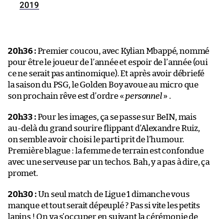
2019
20h36 :
Premier coucou, avec Kylian Mbappé, nommé
pour être le joueur de l’année et espoir de l’année (oui
ce ne serait pas antinomique). Et après avoir débriefé
la saison du PSG, le Golden Boy avoue au micro que
son prochain rêve est d’ordre «
personnel
» .
20h33 :
Pour les images, ça se passe sur BeIN, mais
au-delà du grand sourire flippant d’Alexandre Ruiz,
on semble avoir choisi le parti prit de l’humour.
Première blague : la femme de terrain est confondue
avec une serveuse par un techos. Bah, y a pas à dire, ça
promet.
20h30 :
Un seul match de Ligue 1 dimanche vous
manque et tout serait dépeuplé ? Pas si vite les petits
lapins ! On va s’occuper en suivant la cérémonie de