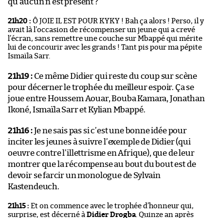
qu’aucun n’est présent ?
21h20 :
Ô JOIE IL EST POUR KYKY ! Bah ça alors ! Perso, il y
avait là l’occasion de récompenser un jeune qui a crevé
l’écran, sans remettre une couche sur Mbappé qui mérite
lui de concourir avec les grands ! Tant pis pour ma pépite
Ismaïla Sarr.
21h19 :
Ce même Didier qui reste du coup sur scène
pour décerner le trophée du meilleur espoir. Ça se
joue entre Houssem Aouar, Bouba Kamara, Jonathan
Ikoné, Ismaïla Sarr et Kylian Mbappé.
21h16 :
Je ne sais pas si c’est une bonne idée pour
inciter les jeunes à suivre l’exemple de Didier (qui
oeuvre contre l’illettrisme en Afrique), que de leur
montrer que la récompense au bout du bout est de
devoir se farcir un monologue de Sylvain
Kastendeuch.
21h15 :
Et on commence avec le trophée d’honneur qui,
surprise, est décerné à
Didier Drogba
. Quinze an après