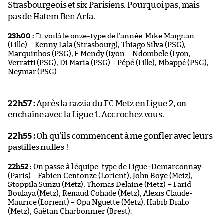
Strasbourgeois et six Parisiens. Pourquoi pas, mais
pas de Hatem Ben Arfa.
23h00 :
Et voilà le onze-type de l’année :Mike Maignan
(Lille) – Kenny Lala (Strasbourg), Thiago Silva (PSG),
Marquinhos (PSG), F. Mendy (Lyon – Ndombele (Lyon,
Verratti (PSG), Di Maria (PSG) – Pépé (Lille), Mbappé (PSG),
Neymar (PSG).
22h57 :
Après la razzia du FC Metz en Ligue 2, on
enchaîne avec la Ligue 1. Accrochez vous.
22h55 :
Oh qu’ils commencent à me gonfler avec leurs
pastilles nulles !
22h52 :
On passe à l’équipe-type de Ligue : Demarconnay
(Paris) – Fabien Centonze (Lorient), John Boye (Metz),
Stoppila Sunzu (Metz), Thomas Delaine (Metz) – Farid
Boulaya (Metz), Renaud Cohade (Metz), Alexis Claude-
Maurice (Lorient) – Opa Nguette (Metz), Habib Diallo
(Metz), Gaëtan Charbonnier (Brest).