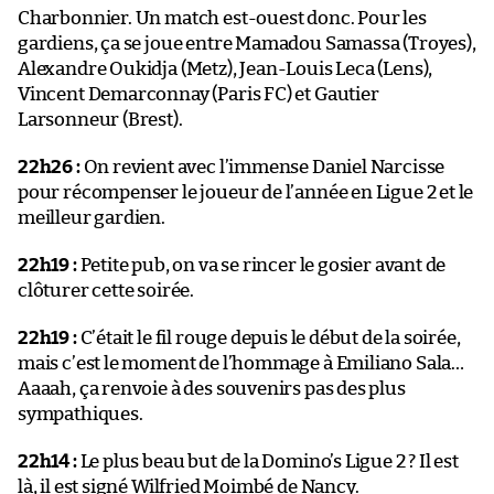
Charbonnier. Un match est-ouest donc. Pour les
gardiens, ça se joue entre Mamadou Samassa (Troyes),
Alexandre Oukidja (Metz), Jean-Louis Leca (Lens),
Vincent Demarconnay (Paris FC) et Gautier
Larsonneur (Brest).
22h26 :
On revient avec l’immense Daniel Narcisse
pour récompenser le joueur de l’année en Ligue 2 et le
meilleur gardien.
22h19 :
Petite pub, on va se rincer le gosier avant de
clôturer cette soirée.
22h19 :
C’était le fil rouge depuis le début de la soirée,
mais c’est le moment de l’hommage à Emiliano Sala…
Aaaah, ça renvoie à des souvenirs pas des plus
sympathiques.
22h14 :
Le plus beau but de la Domino’s Ligue 2 ? Il est
là, il est signé Wilfried Moimbé de Nancy.