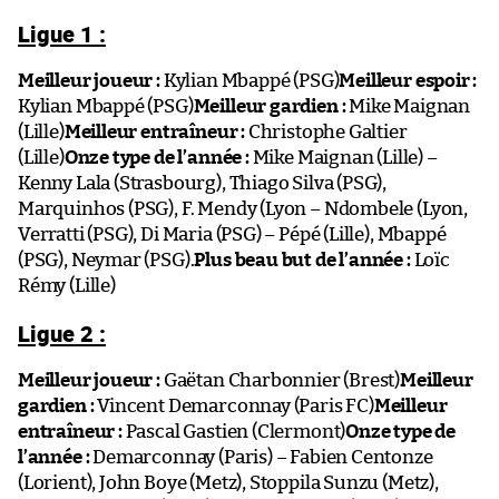
Ligue 1 :
Meilleur joueur :
Kylian Mbappé (PSG)
Meilleur espoir :
Kylian Mbappé (PSG)
Meilleur gardien :
Mike Maignan
(Lille)
Meilleur entraîneur :
Christophe Galtier
(Lille)
Onze type de l’année :
Mike Maignan (Lille) –
Kenny Lala (Strasbourg), Thiago Silva (PSG),
Marquinhos (PSG), F. Mendy (Lyon – Ndombele (Lyon,
Verratti (PSG), Di Maria (PSG) – Pépé (Lille), Mbappé
(PSG), Neymar (PSG).
Plus beau but de l’année :
Loïc
Rémy (Lille)
Ligue 2 :
Meilleur joueur :
Gaëtan Charbonnier (Brest)
Meilleur
gardien :
Vincent Demarconnay (Paris FC)
Meilleur
entraîneur :
Pascal Gastien (Clermont)
Onze type de
l’année :
Demarconnay (Paris) – Fabien Centonze
(Lorient), John Boye (Metz), Stoppila Sunzu (Metz),