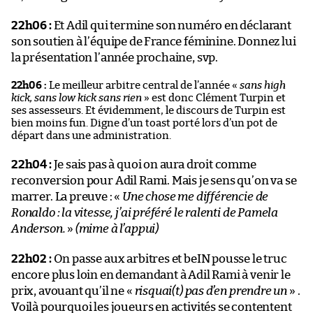
22h06 :
Et Adil qui termine son numéro en déclarant
son soutien à l’équipe de France féminine. Donnez lui
la présentation l’année prochaine, svp.
22h06 :
Le meilleur arbitre central de l’année «
sans high
kick, sans low kick sans rien
» est donc Clément Turpin et
ses assesseurs. Et évidemment, le discours de Turpin est
bien moins fun. Digne d’un toast porté lors d’un pot de
départ dans une administration.
22h04 :
Je sais pas à quoi on aura droit comme
reconversion pour Adil Rami. Mais je sens qu’on va se
marrer. La preuve : «
Une chose me différencie de
Ronaldo : la vitesse, j’ai préféré le ralenti de Pamela
Anderson.
»
(mime à l’appui)
22h02 :
On passe aux arbitres et beIN pousse le truc
encore plus loin en demandant à Adil Rami à venir le
prix, avouant qu’il ne «
risquai(t) pas d’en prendre un
» .
Voilà pourquoi les joueurs en activités se contentent