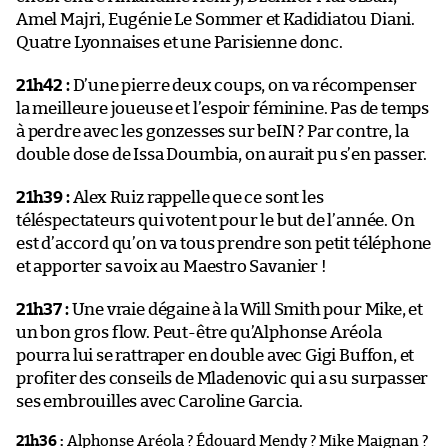
Amel Majri, Eugénie Le Sommer et Kadidiatou Diani.
Quatre Lyonnaises et une Parisienne donc.
21h42 :
D’une pierre deux coups, on va récompenser
la meilleure joueuse et l’espoir féminine. Pas de temps
à perdre avec les gonzesses sur beIN ? Par contre, la
double dose de Issa Doumbia, on aurait pu s’en passer.
21h39 :
Alex Ruiz rappelle que ce sont les
téléspectateurs qui votent pour le but de l’année. On
est d’accord qu’on va tous prendre son petit téléphone
et apporter sa voix au Maestro Savanier !
21h37 :
Une vraie dégaine à la Will Smith pour Mike, et
un bon gros flow. Peut-être qu’Alphonse Aréola
pourra lui se rattraper en double avec Gigi Buffon, et
profiter des conseils de Mladenovic qui a su surpasser
ses embrouilles avec Caroline Garcia.
21h36 :
Alphonse Aréola ? Édouard Mendy ? Mike Maignan ?