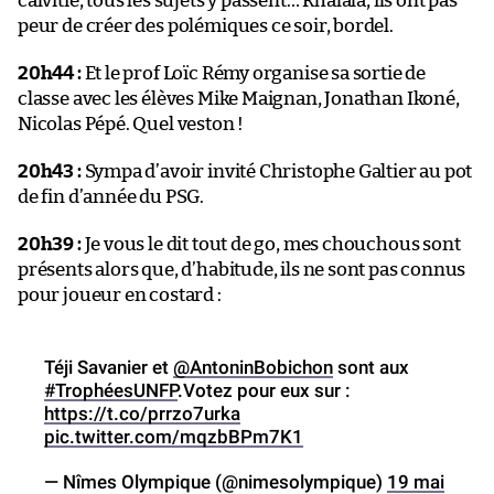
calvitie, tous les sujets y passent… Rhalala, ils ont pas
peur de créer des polémiques ce soir, bordel.
20h44 :
Et le prof Loïc Rémy organise sa sortie de
classe avec les élèves Mike Maignan, Jonathan Ikoné,
Nicolas Pépé. Quel veston !
20h43 :
Sympa d’avoir invité Christophe Galtier au pot
de fin d’année du PSG.
20h39 :
Je vous le dit tout de go, mes chouchous sont
présents alors que, d’habitude, ils ne sont pas connus
pour joueur en costard :
Téji Savanier et
@AntoninBobichon
sont aux
#TrophéesUNFP
.Votez pour eux sur :
https://t.co/prrzo7urka
pic.twitter.com/mqzbBPm7K1
— Nîmes Olympique (@nimesolympique)
19 mai