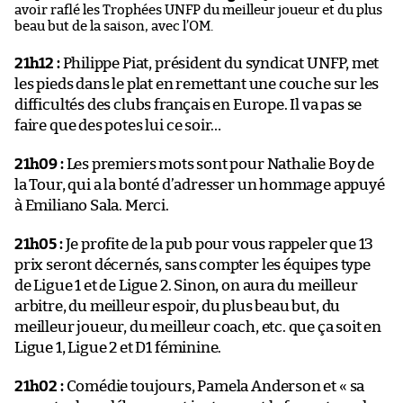
avoir raflé les Trophées UNFP du meilleur joueur et du plus
beau but de la saison, avec l’OM.
21h12 :
Philippe Piat, président du syndicat UNFP, met
les pieds dans le plat en remettant une couche sur les
difficultés des clubs français en Europe. Il va pas se
faire que des potes lui ce soir…
21h09 :
Les premiers mots sont pour Nathalie Boy de
la Tour, qui a la bonté d’adresser un hommage appuyé
à Emiliano Sala. Merci.
21h05 :
Je profite de la pub pour vous rappeler que 13
prix seront décernés, sans compter les équipes type
de Ligue 1 et de Ligue 2. Sinon, on aura du meilleur
arbitre, du meilleur espoir, du plus beau but, du
meilleur joueur, du meilleur coach, etc. que ça soit en
Ligue 1, Ligue 2 et D1 féminine.
21h02 :
Comédie toujours, Pamela Anderson et « sa