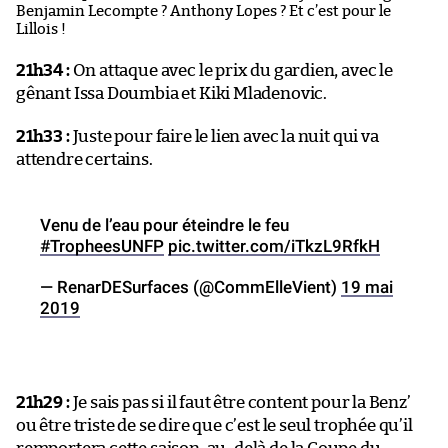
Benjamin Lecompte ? Anthony Lopes ? Et c’est pour le
Lillois !
21h34 :
On attaque avec le prix du gardien, avec le
gênant Issa Doumbia et Kiki Mladenovic.
21h33 :
Juste pour faire le lien avec la nuit qui va
attendre certains.
Venu de l’eau pour éteindre le feu
#TropheesUNFP
pic.twitter.com/iTkzL9RfkH
— RenarDESurfaces (@CommElleVient)
19 mai
2019
21h29 :
Je sais pas si il faut être content pour la Benz’
ou être triste de se dire que c’est le seul trophée qu’il