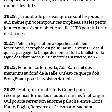
remportera cette saison, au-delà de la Coupe du
monde des clubs.
21h28 :
J’ai oublié de préciser que ce sont les joueurs
eux même qui votent pour ces trophées. Pas les petits
jeunes montrés sur tablette tactile à KB9 pour lui tirer
des larmes.
21h27 :
L’effet téléportation a superbement bien
fonctionné, ce trophée est pour Karim Benzema ! Le seul
qui n’a pas gagné la Coupe du monde. Lloris, finaliste de la
Ligue des champions aurait mérité sa statuette, non ?
21h25 :
Pendant ce temps-là, Adil Rami fait des
mamours au fond de la salle. Qu’est-ce que ça doit
être gênant pour les voisins de tables !
21h23 :
Malin, on a invité Rudy Gobert pour
récompenser le meilleur joueur français à l’étranger.
Qui pourra serrer son énorme paluche, entre Lloris,
Kanté, Pogba, Benzema et Griezmann, sachant