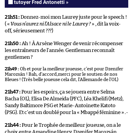
tutoyer Fred Antonetti »
21h51 :
Donnez-moi mon Laurey juste pour le speech !
( «
Vous n’aurez ni l’Alsace ni le Laurey ?
» , dit la voix-
off, sérieusement ???)
21h50 :
Ah ! À Arsène Wenger de venir récompenser
les entraîneurs de l’année. Gentleman reconnaît
gentlemen ?
21h49 :
Oh et pour la meilleur joueuse, c’est pour Dzenifer
Marozsán ! Bah, d’accord,merci pour le soutien de nos
Bleues ! (Très belle joueuse cela dit, l’Allemande de l’OL)
21h47 :
Pour les espoirs, ça se jouera entre Selma
Bacha (OL), Elisa De Almeida (PFC), Léa Khelifi (Metz),
Sandy Baltimore PSG et Marie-Antoinette Katoto
(PSG). Et c’est un doublé pour la « Mbappé féminine » .-
21h44 :
Pour le Trophée de meilleur joueuse, on a le
choix entre Amandine Henry, Dzenifer Marozsán,