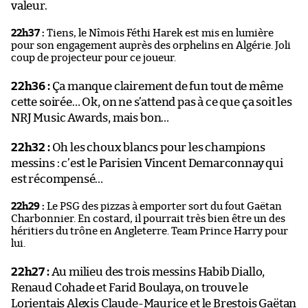
valeur.
22h37 :
Tiens, le Nîmois Féthi Harek est mis en lumière
pour son engagement auprès des orphelins en Algérie. Joli
coup de projecteur pour ce joueur.
22h36 :
Ça manque clairement de fun tout de même
cette soirée… Ok, on ne s’attend pas à ce que ça soit les
NRJ Music Awards, mais bon…
22h32 :
Oh les choux blancs pour les champions
messins : c’est le Parisien Vincent Demarconnay qui
est récompensé…
22h29 :
Le PSG des pizzas à emporter sort du fout Gaëtan
Charbonnier. En costard, il pourrait très bien être un des
héritiers du trône en Angleterre. Team Prince Harry pour
lui.
22h27 :
Au milieu des trois messins Habib Diallo,
Renaud Cohade et Farid Boulaya, on trouve le
Lorientais Alexis Claude-Maurice et le Brestois Gaëtan