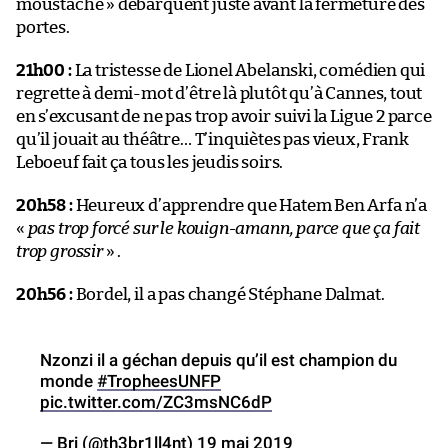
moustache » débarquent juste avant la fermeture des
portes.
21h00 :
La tristesse de Lionel Abelanski, comédien qui
regrette à demi-mot d’être là plutôt qu’à Cannes, tout
en s’excusant de ne pas trop avoir suivi la Ligue 2 parce
qu’il jouait au théâtre… T’inquiètes pas vieux, Frank
Leboeuf fait ça tous les jeudis soirs.
20h58 :
Heureux d’apprendre que Hatem Ben Arfa n’a
«
pas trop forcé sur le kouign-amann, parce que ça fait
trop grossir
» .
20h56 :
Bordel, il a pas changé Stéphane Dalmat.
Nzonzi il a géchan depuis qu’il est champion du
monde
#TropheesUNFP
pic.twitter.com/ZC3msNC6dP
— Bri (@th3br1ll4nt)
19 mai 2019