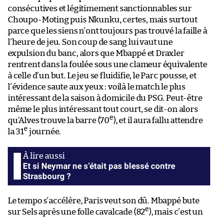
consécutives et légitimement sanctionnables sur
Choupo-Moting puis Nkunku, certes, mais surtout
parce que les siens n’ont toujours pas trouvé la faille à
l’heure de jeu. Son coup de sang lui vaut une
expulsion du banc, alors que Mbappé et Draxler
rentrent dans la foulée sous une clameur équivalente
à celle d’un but. Le jeu se fluidifie, le Parc pousse, et
l’évidence saute aux yeux : voilà le match le plus
intéressant de la saison à domicile du PSG. Peut-être
même le plus intéressant tout court, se dit-on alors
e
qu’Alves trouve la barre (70
), et il aura fallu attendre
e
la 31
journée.
Et si Neymar ne s’était pas blessé contre
Strasbourg ?
Le tempo s’accélère, Paris veut son dû. Mbappé bute
e
sur Sels après une folle cavalcade (82
), mais c’est un