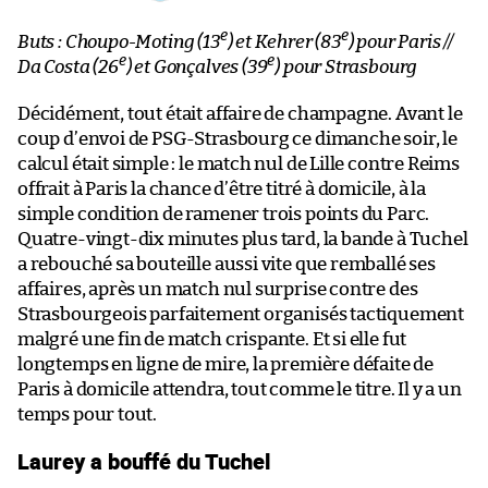
e
e
Buts : Choupo-Moting (13
) et Kehrer (83
) pour Paris //
e
e
Da Costa (26
) et Gonçalves (39
) pour Strasbourg
Décidément, tout était affaire de champagne. Avant le
coup d’envoi de PSG-Strasbourg ce dimanche soir, le
calcul était simple : le match nul de Lille contre Reims
offrait à Paris la chance d’être titré à domicile, à la
simple condition de ramener trois points du Parc.
Quatre-vingt-dix minutes plus tard, la bande à Tuchel
a rebouché sa bouteille aussi vite que remballé ses
affaires, après un match nul surprise contre des
Strasbourgeois parfaitement organisés tactiquement
malgré une fin de match crispante. Et si elle fut
longtemps en ligne de mire, la première défaite de
Paris à domicile attendra, tout comme le titre. Il y a un
temps pour tout.
Laurey a bouffé du Tuchel