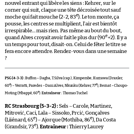
nouvel entrant qui libère les siens : Kehrer, sur le
corner qui suit, claque une tête décroisée tout sauf
e
moche qui fait mouche (2-2, 83
). Le ton monte, ça
pousse, les centres se multiplient, l’air est bientôt
irrespirable… mais rien. Pas même au bout du bout,
e
quand Alves croyait avoir fait le plus dur (90
+2). Il y a
un temps pour tout, disait-on. Celui de fêter le titre se
fera encore attendre. Rendez-vous dans une semaine
?
PSG (4-3-3) :
Buffon – Dagba, T.Silva (cap.), Kimpembe, Kurzawa (Draxler,
e
e
60
) – Verratti, Paredes – Dani Alves, Nkunku (Kehrer, 77
), Bernat – Choupo-
e
Moting (Mbappé, 60
).
Entraîneur :
Thomas Tuchel
RC Strasbourg (5-3-2) :
Sels – Carole, Martinez,
Mitrović, Caci, Lala – Sissoko, Prcić, Gonçalves
e
e
(Liiénard, 65
) – Ajorque (Mothiba, 86
), Da Costa
e
(Grandsir, 73
).
Entraîneur :
Thierry Laurey