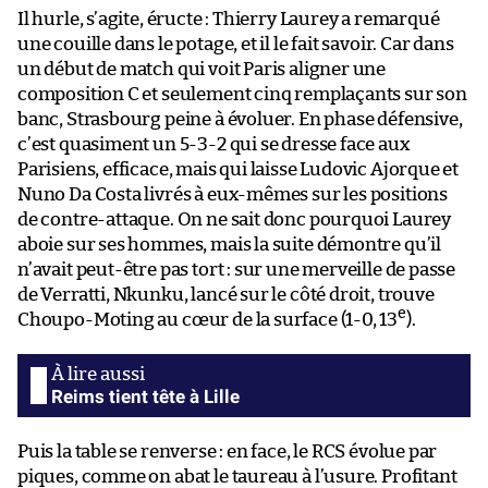
Il hurle, s’agite, éructe : Thierry Laurey a remarqué
une couille dans le potage, et il le fait savoir. Car dans
un début de match qui voit Paris aligner une
composition C et seulement cinq remplaçants sur son
banc, Strasbourg peine à évoluer. En phase défensive,
c’est quasiment un 5-3-2 qui se dresse face aux
Parisiens, efficace, mais qui laisse Ludovic Ajorque et
Nuno Da Costa livrés à eux-mêmes sur les positions
de contre-attaque. On ne sait donc pourquoi Laurey
aboie sur ses hommes, mais la suite démontre qu’il
n’avait peut-être pas tort : sur une merveille de passe
de Verratti, Nkunku, lancé sur le côté droit, trouve
e
Choupo-Moting au cœur de la surface (1-0, 13
).
Reims tient tête à Lille
Puis la table se renverse : en face, le RCS évolue par
piques, comme on abat le taureau à l’usure. Profitant