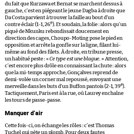
du fait que Kurzawa et Bernat se marchent dessus à
gauche, c’est en piégeant le jeune Dagba à droite que
Da Costa parvient à trouver la faille au bout d’un
e
contre éclair (1-1, 26
). Et soudain, la folie : alors qu’un
piqué de Nkunku rebondissait doucement en
direction des cages, Choupo-Moting pose le pied en
opposition et arrête la gonfle sur la ligne, filant lui-
même au fond des filets. À droite, en tribune presse,
un habitué peste : «
Ce type est une blague.
» Attention,
c’est encore plus drôle en connaissant la chute : alors
que la mi-temps approche, Gonçalves reprend de
demi-volée un corner mal repoussé, envoyant une
e
merveille dans les buts d’un Buffon pantois (2-1, 39
).
Tactiquement, Paris est à la rue, où Laurey enchaîne
les tours de passe-passe.
Manquer d’air
Cette fois-ci, on échange les rôles : c’est Thomas
Tuchel qui pète un plomb. Pour deux fautes