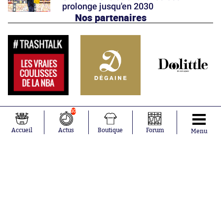
prolonge jusqu'en 2030
Nos partenaires
10
Accueil
Actus
Boutique
Forum
Menu
Abonnements
Contacts
La boutique SO PRESS
Mentions légales
Conditions générales d'utilisation
Publicité
Consentement RGPD
Recrutement
Joueurs en
Équipes en