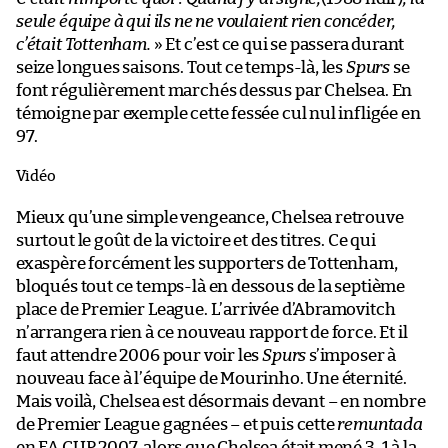
seule équipe à qui ils ne ne voulaient rien concéder,
c’était Tottenham.
» Et c’est ce qui se passera durant
seize longues saisons. Tout ce temps-là, les
Spurs
se
font régulièrement marchés dessus par Chelsea. En
témoigne par exemple cette fessée cul nul infligée en
97.
Vidéo
Mieux qu’une simple vengeance, Chelsea retrouve
surtout le goût de la victoire et des titres. Ce qui
exaspère forcément les supporters de Tottenham,
bloqués tout ce temps-là en dessous de la septième
place de Premier League. L’arrivée d’Abramovitch
n’arrangera rien à ce nouveau rapport de force. Et il
faut attendre 2006 pour voir les
Spurs
s’imposer à
nouveau face à l’équipe de Mourinho. Une éternité.
Mais voilà, Chelsea est désormais devant – en nombre
de Premier League gagnées – et puis cette
remuntada
en FA CUP 2007, alors que Chelsea était mené 3-1 à la