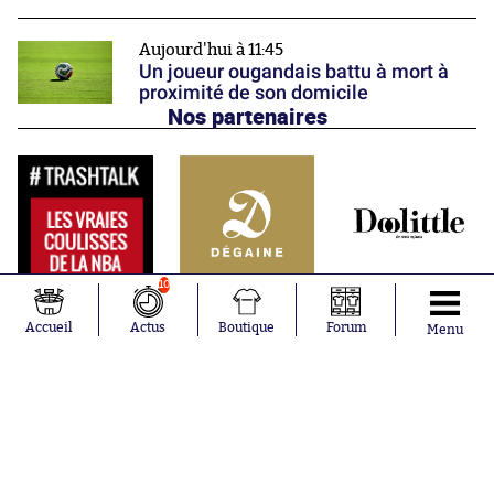
Aujourd'hui à 11:45
Un joueur ougandais battu à mort à
proximité de son domicile
Nos partenaires
10
Accueil
Actus
Boutique
Forum
Menu
Abonnements
Contacts
La boutique SO PRESS
Mentions légales