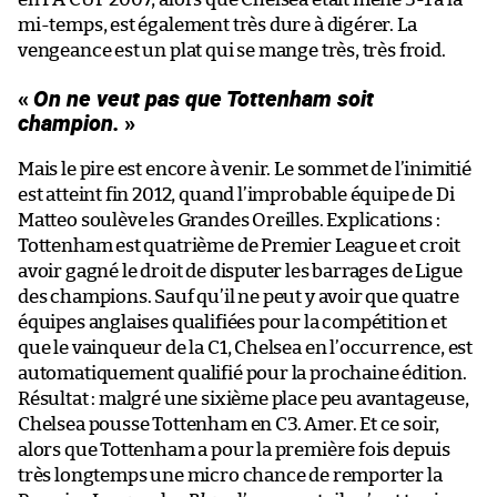
mi-temps, est également très dure à digérer. La
vengeance est un plat qui se mange très, très froid.
«
On ne veut pas que Tottenham soit
champion.
»
Mais le pire est encore à venir. Le sommet de l’inimitié
est atteint fin 2012, quand l’improbable équipe de Di
Matteo soulève les Grandes Oreilles. Explications :
Tottenham est quatrième de Premier League et croit
avoir gagné le droit de disputer les barrages de Ligue
des champions. Sauf qu’il ne peut y avoir que quatre
équipes anglaises qualifiées pour la compétition et
que le vainqueur de la C1, Chelsea en l’occurrence, est
automatiquement qualifié pour la prochaine édition.
Résultat : malgré une sixième place peu avantageuse,
Chelsea pousse Tottenham en C3. Amer. Et ce soir,
alors que Tottenham a pour la première fois depuis
très longtemps une micro chance de remporter la