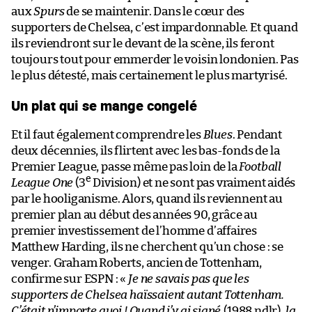
aux
Spurs
de se maintenir. Dans le cœur des
supporters de Chelsea, c’est impardonnable. Et quand
ils reviendront sur le devant de la scène, ils feront
toujours tout pour emmerder le voisin londonien. Pas
le plus détesté, mais certainement le plus martyrisé.
Un plat qui se mange congelé
Et il faut également comprendre les
Blues
. Pendant
deux décennies, ils flirtent avec les bas-fonds de la
Premier League, passe même pas loin de la
Football
e
League One
(3
Division) et ne sont pas vraiment aidés
par le hooliganisme. Alors, quand ils reviennent au
premier plan au début des années 90, grâce au
premier investissement de l’homme d’affaires
Matthew Harding, ils ne cherchent qu’un chose : se
venger. Graham Roberts, ancien de Tottenham,
confirme sur ESPN : «
Je ne savais pas que les
supporters de Chelsea haïssaient autant Tottenham.
C’était n’importe quoi ! Quand j’y ai signé,
(1988 ndlr)
, la