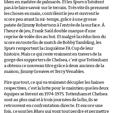
Idem en matière de palmarès. Et les
Spurs
n’hésitent
pas à le faire savoir sur le terrain. Très vite ils prennent
les choses en main, contrôlent le jeu et ouvrent le
score peu avant la mi-temps, grâce à une grosse
patate de Jimmy Robertson à l’entrée de la surface. À
l’heure de jeu, Frank Saúl double marque d’une
reprise de volée dos au but. Et malgré la réduction du
score en toute fin de match de Bobby Tambling, les
Spurs
remportent la cinquième FA Cup de leur
histoire. Mais ce qui reste vraiment en travers de la
gorge des supporters de Chelsea, c’est que Tottenham
a obtenu ce nouveau titre grâce à deux anciens de la
maison, Jimmy Greaves et Terry Venables.
Pire que tout, ce qui va vraiment décupler les haines
respectives, c’est la lutte pour le maintien que les deux
équipes se livrent en 1974-1975. Tottenham et Chelsea
sont au plus mal et à trois journées de la fin, ils se
retrouvent en confrontation directe. Et encore une
fois, ce sont les
Blues
qui vont tout perdre et permettre