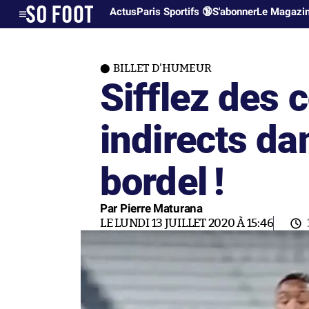
Actus
Paris Sportifs 🔞
S'abonner
Le Magazi
BILLET D'HUMEUR
Sifflez des 
indirects da
bordel !
Par Pierre Maturana
LE LUNDI 13 JUILLET 2020 À 15:46