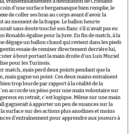
ala, vraisemblablement à destination de Cristiano
coin d’une surface bergamasque bien remplie, le
xe de coller ses bras au corps avant d’avoir la
t au moment de la frappe. Le ballon heurte
rait sans doute touché son flanc s’il n’avait pas eu
ano Ronaldo égalise pour la Juve. En fin de match, à la
me dégage un ballon chaud qui revient dans les pieds
Argentin essaie de remiser directement derrière lui,
cuter à bout portant la main droite d’un Luis Muriel
lise pour les Turinois.
per match, mais perd deux points pendant que la
, mais gagne un point. Ces deux mains entraînent
ien trop lourde par rapport à la réalité de la
Qu’on accorde un péno pour une main volontaire sur
gereux en retrait, c’est logique. Même sur une main
ball gagnerait à apporter un peu de nuances sur la
la surface sur des actions plus anodines et moins
ances d’entraînement pour apprendre aux joueurs à