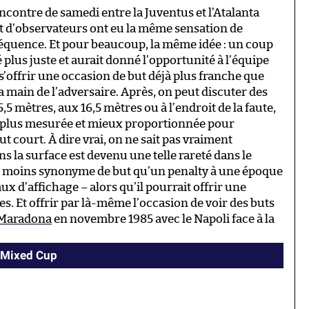
encontre de samedi entre la Juventus et l’Atalanta
 d’observateurs ont eu la même sensation de
séquence. Et pour beaucoup, la même idée : un coup
é plus juste et aurait donné l’opportunité à l’équipe
e s’offrir une occasion de but déjà plus franche que
a main de l’adversaire. Après, on peut discuter des
5,5 mètres, aux 16,5 mètres ou à l’endroit de la faute,
e plus mesurée et mieux proportionnée pour
ut court. À dire vrai, on ne sait pas vraiment
 la surface est devenu une telle rareté dans le
oute moins synonyme de but qu’un penalty à une époque
aux d’affichage – alors qu’il pourrait offrir une
. Et offrir par là-même l’occasion de voir des buts
e Maradona
en novembre 1985 avec le Napoli face à la
I Mixed Cup