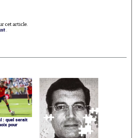
 cet article.
ant
.
 : quel serait
hoix pour