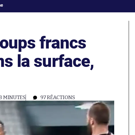
ne
coups francs
ns la surface,
3 MINUTES
97
RÉACTIONS