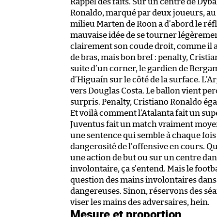
Rappel des faits. Sur un centre de Dyb
Ronaldo, marqué par deux joueurs, au 
milieu Marten de Roon a d’abord le réfle
mauvaise idée de se tourner légèremen
clairement son coude droit, comme il au
de bras, mais bon bref : penalty, Cristi
suite d’un corner, le gardien de Berga
d’Higuaín sur le côté de la surface. L’
vers Douglas Costa. Le ballon vient per
surpris. Penalty, Cristiano Ronaldo éga
Et voilà comment l’Atalanta fait un su
Juventus fait un match vraiment moyen
une sentence qui semble à chaque fois b
dangerosité de l’offensive en cours. 
une action de but ou sur un centre dan
involontaire, ça s’entend. Mais le foot
question des mains involontaires dans 
dangereuses. Sinon, réservons des sé
viser les mains des adversaires, hein.
Mesure et proportion