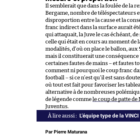
Il semblerait que dans la foulée de la r
Bergame, nombre de téléspectateurs et
disproportion entre la cause et la con
franc indirect dans la surface aurait ét
qui attaquait, la Juve le cas échéant, d
celle qui était en cours au moment de l
modalités, d’où on place le ballon, aux 
mais il constituerait une conséquenc
certaines fautes de mains – et fautes to
comment ni pourquoi le coup franc dans
football – si ce n’est qu’il est sans d
où tout est fait pour favoriser les table
alternative à de nombreuses polémiques
de légende comme
le coup de patte d
Juventus.
L’équipe type de la VINC
Par Pierre Maturana