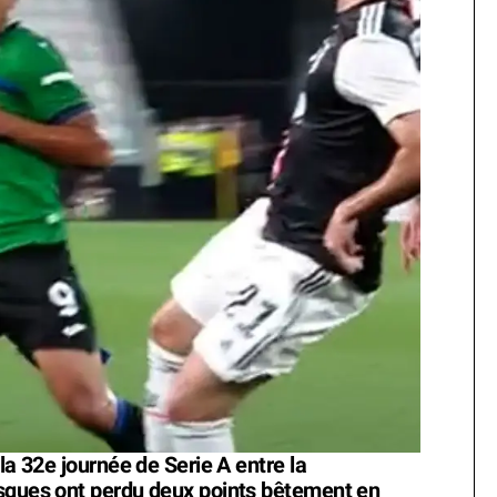
la 32e journée de Serie A entre la
asques ont perdu deux points bêtement en