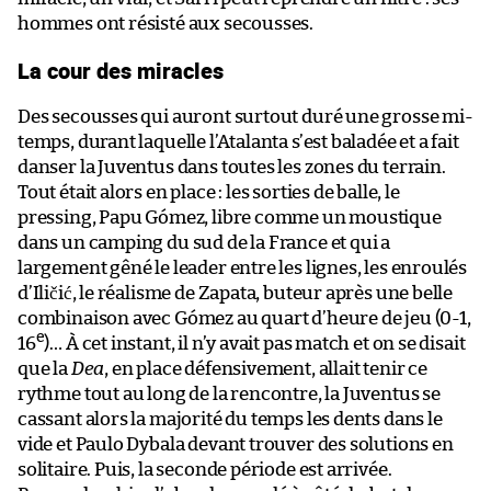
hommes ont résisté aux secousses.
La cour des miracles
Des secousses qui auront surtout duré une grosse mi-
temps, durant laquelle l’Atalanta s’est baladée et a fait
danser la Juventus dans toutes les zones du terrain.
Tout était alors en place : les sorties de balle, le
pressing, Papu Gómez, libre comme un moustique
dans un camping du sud de la France et qui a
largement gêné le leader entre les lignes, les enroulés
d’Iličić, le réalisme de Zapata, buteur après une belle
combinaison avec Gómez au quart d’heure de jeu (0-1,
e
16
)… À cet instant, il n’y avait pas match et on se disait
que la
Dea
, en place défensivement, allait tenir ce
rythme tout au long de la rencontre, la Juventus se
cassant alors la majorité du temps les dents dans le
vide et Paulo Dybala devant trouver des solutions en
solitaire. Puis, la seconde période est arrivée.