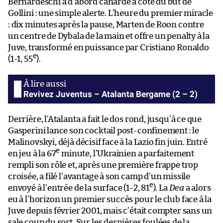
Bernardeschi a d’abord canardé à côté du but de
Gollini : une simple alerte. L’heure du premier miracle
: dix minutes après la pause, Marten de Roon contre
un centre de Dybala de la main et offre un penalty à la
Juve, transformé en puissance par Cristiano Ronaldo
e
(1-1, 55
).
Revivez Juventus – Atalanta Bergame (2 – 2)
Derrière, l’Atalanta a fait le dos rond, jusqu’à ce que
Gasperini lance son cocktail post-confinement : le
Malinovskyi, déjà décisif face à la Lazio fin juin. Entré
e
en jeu à la 67
minute, l’Ukrainien a parfaitement
rempli son rôle et, après une première frappe trop
croisée, a filé l’avantage à son camp d’un missile
e
envoyé à l’entrée de la surface (1-2, 81
). La
Dea
a alors
eu à l’horizon un premier succès pour le club face à la
Juve depuis février 2001, mais c’était compter sans un
sale coup du sort. Sur les dernières foulées de la