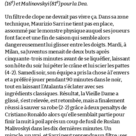
e
e
(16
) et Malinovskyi (81
) pour la Dea.
Un filtre de clope ne devrait pas vivre ça. Dans sa zone
technique, Maurizio Sarri ne tient pas en place,
assommé par le monstre physique auquel ses joueurs
font face et une fin de saison qui semble alors
dangereusement lui glisser entre les doigts. Mardi, à
Milan, sa Juventus menait de deux buts après
cinquante-trois minutes avant de se liquéfier, laissant
son hôte du soir lui péter le crâne et lui scier les pattes
(4-2). Samedi soir, son équipe a pris la chose à l’envers
et a préféré jouer pendant 90 minutes dans le noir,
tout en laissant l’Atalanta s’éclater avec ses
ingrédients classiques. Résultat, la Vieille Dame a
glissé, s’est relevée, est retombée, mais a finalement
réussi à sauver sa robe (2-2) grâce à deux penaltys de
Cristiano Ronaldo alors qu’elle semblait partie pour
finir la nuit à poil après un coup de fusil de Ruslan
Malivoskyi dans les dix dernières minutes. Un
miracle, un vrai, et Sarri peut reprendre un filtre : ses