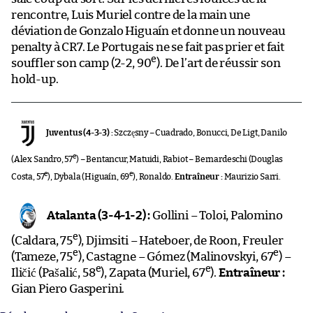
rencontre, Luis Muriel contre de la main une
déviation de Gonzalo Higuaín et donne un nouveau
penalty à CR7. Le Portugais ne se fait pas prier et fait
e
souffler son camp (2-2, 90
). De l’art de réussir son
hold-up.
Juventus (4-3-3) :
Szczęsny – Cuadrado, Bonucci, De Ligt, Danilo
e
(Alex Sandro, 57
) – Bentancur, Matuidi, Rabiot – Bernardeschi (Douglas
e
e
Costa, 57
), Dybala (Higuaín, 69
), Ronaldo.
Entraîneur :
Maurizio Sarri.
Atalanta (3-4-1-2) :
Gollini – Toloi, Palomino
e
(Caldara, 75
), Djimsiti – Hateboer, de Roon, Freuler
e
e
(Tameze, 75
), Castagne – Gómez (Malinovskyi, 67
) –
e
e
Iličić (Pašalić, 58
), Zapata (Muriel, 67
).
Entraîneur :
Gian Piero Gasperini.