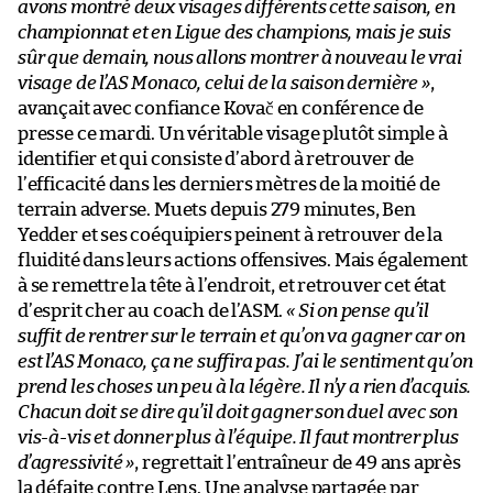
avons montré deux visages différents cette saison, en
championnat et en Ligue des champions, mais je suis
sûr que demain, nous allons montrer à nouveau le vrai
visage de l’AS Monaco, celui de la saison dernière »
,
avançait avec confiance Kovač en conférence de
presse ce mardi. Un véritable visage plutôt simple à
identifier et qui consiste d’abord à retrouver de
l’efficacité dans les derniers mètres de la moitié de
terrain adverse. Muets depuis 279 minutes, Ben
Yedder et ses coéquipiers peinent à retrouver de la
fluidité dans leurs actions offensives. Mais également
à se remettre la tête à l’endroit, et retrouver cet état
d’esprit cher au coach de l’ASM.
« Si on pense qu’il
suffit de rentrer sur le terrain et qu’on va gagner car on
est l’AS Monaco, ça ne suffira pas. J’ai le sentiment qu’on
prend les choses un peu à la légère. Il n’y a rien d’acquis.
Chacun doit se dire qu’il doit gagner son duel avec son
vis-à-vis et donner plus à l’équipe. Il faut montrer plus
d’agressivité »
, regrettait l’entraîneur de 49 ans après
la défaite contre Lens. Une analyse partagée par