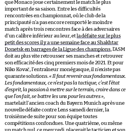
que Monaco joue certainement le match le plus
important de sa saison. Entre les difficultés
rencontrées en championnat, où le club de la
principauté n’a pas encore remporté le moindre
match après trois rencontres face à des adversaires
d’un calibre inférieur au leur, et
la défaite sur le plus
petit des scores il y a une semaine face au Shakhtar
Donetsk en barrages de la Ligue des champions
, l’ASM
doit au plus vite retrousser ses manches et retrouver
son efficacité des cinq premiers mois de 2021. Et pour
Niko Kovač, l’entraîneur monégasque, il n’existe pas
quarante solutions.
« Il faut revenir aux fondamentaux.
Les fondamentaux, ce n’est pas la tactique, c’est l’état
d’esprit, la passion à mettre sur le terrain, croire dans ce
que l’on fait, se battre les uns pour les autres »
,
martelait l’ancien coach du Bayern Munich après une
nouvelle défaite contre Lens samedi dernier, la
troisième de suite pour son équipe toutes
compétitions confondues. Une quatrième, ou même
un match nul, ce mercredi, placerait le tacticien et son