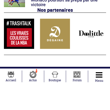
victoire
Nos partenaires
0
Accueil
Actus
Boutique
Forum
Menu
Abonnements
Contacts
La boutique SO PRESS
Mentions légales
Conditions générales d'utilisation
Publicité
Consentement RGPD
Recrutement
Joueurs en
Équipes en