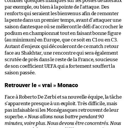
combler quelques manques sur les postes de latéraux
par exemple, ou bien à la pointe de l’attaque. Des
renforts qui seraient les bienvenus afin de remonter
la pente dans un premier temps, avant d’attaquer une
saison dantesque où se mêleront le défi d’accrocher le
podium en championnat tout en faisant bonne figure
(au minimum) en Europe, que ce soit en C1 ou en C3.
Autant d’enjeux qui découleront de ce match retour
face au Shakhtar, une rencontre qui sera également
scrutée de près dans le reste de la France, soucieuse
de son coefficient UEFA qui a fortement souffert la
saison passée.
Retrouver le « vrai » Monaco
Face à Roberto De Zerbi et sa nouvelle équipe, la tâche
s’apparente presque à un exploit. Très difficile, mais
pas infaisable si les Monégasques retrouvent de leur
superbe.
« Nous allons nous battre pendant 90
minutes, voire plus. Nous devons être concentrés. Nous