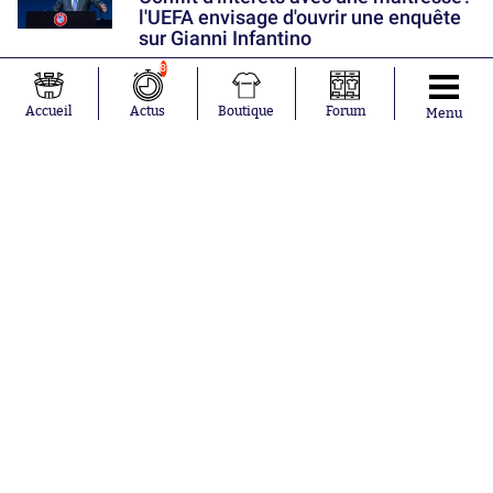
l'UEFA envisage d'ouvrir une enquête
sur Gianni Infantino
8
Aujourd'hui à 12:08
Accueil
Actus
Boutique
Forum
Menu
Mauvaise nouvelle pour les
supporters du Red Star
Aujourd'hui à 11:47
Un ancien Parisien plante un but
sensationnel et rend hommage à
Neymar
Nos partenaires