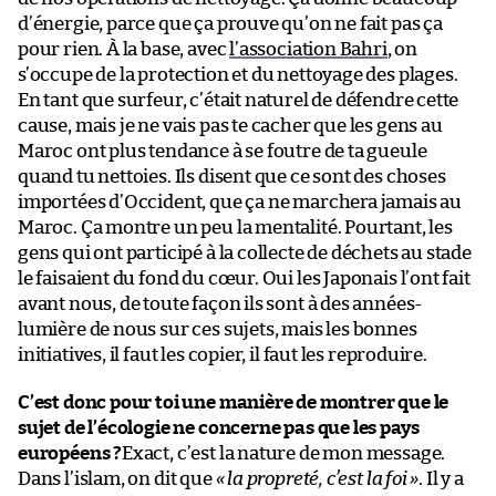
d’énergie, parce que ça prouve qu’on ne fait pas ça
pour rien. À la base, avec
l’association Bahri
, on
s’occupe de la protection et du nettoyage des plages.
En tant que surfeur, c’était naturel de défendre cette
cause, mais je ne vais pas te cacher que les gens au
Maroc ont plus tendance à se foutre de ta gueule
quand tu nettoies. Ils disent que ce sont des choses
importées d’Occident, que ça ne marchera jamais au
Maroc. Ça montre un peu la mentalité. Pourtant, les
gens qui ont participé à la collecte de déchets au stade
le faisaient du fond du cœur. Oui les Japonais l’ont fait
avant nous, de toute façon ils sont à des années-
lumière de nous sur ces sujets, mais les bonnes
initiatives, il faut les copier, il faut les reproduire.
C’est donc pour toi une manière de montrer que le
sujet de l’écologie ne concerne pas que les pays
européens ?
Exact, c’est la nature de mon message.
Dans l’islam, on dit que
« la propreté, c’est la foi »
. Il y a