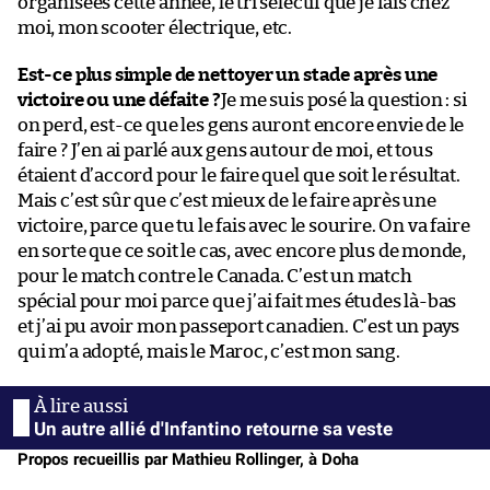
organisées cette année, le tri sélectif que je fais chez
moi, mon scooter électrique, etc.
Est-ce plus simple de nettoyer un stade après une
victoire ou une défaite ?
Je me suis posé la question : si
on perd, est-ce que les gens auront encore envie de le
faire ? J’en ai parlé aux gens autour de moi, et tous
étaient d’accord pour le faire quel que soit le résultat.
Mais c’est sûr que c’est mieux de le faire après une
victoire, parce que tu le fais avec le sourire. On va faire
en sorte que ce soit le cas, avec encore plus de monde,
pour le match contre le Canada. C’est un match
spécial pour moi parce que j’ai fait mes études là-bas
et j’ai pu avoir mon passeport canadien. C’est un pays
qui m’a adopté, mais le Maroc, c’est mon sang.
Un autre allié d'Infantino retourne sa veste
Propos recueillis par Mathieu Rollinger, à Doha