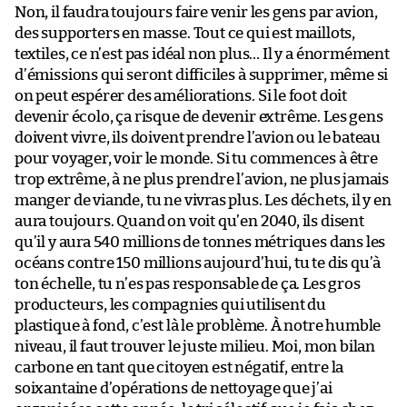
Non, il faudra toujours faire venir les gens par avion,
des supporters en masse. Tout ce qui est maillots,
textiles, ce n’est pas idéal non plus… Il y a énormément
d’émissions qui seront difficiles à supprimer, même si
on peut espérer des améliorations. Si le foot doit
devenir écolo, ça risque de devenir extrême. Les gens
doivent vivre, ils doivent prendre l’avion ou le bateau
pour voyager, voir le monde. Si tu commences à être
trop extrême, à ne plus prendre l’avion, ne plus jamais
manger de viande, tu ne vivras plus. Les déchets, il y en
aura toujours. Quand on voit qu’en 2040, ils disent
qu’il y aura 540 millions de tonnes métriques dans les
océans contre 150 millions aujourd’hui, tu te dis qu’à
ton échelle, tu n’es pas responsable de ça. Les gros
producteurs, les compagnies qui utilisent du
plastique à fond, c’est là le problème. À notre humble
niveau, il faut trouver le juste milieu. Moi, mon bilan
carbone en tant que citoyen est négatif, entre la
soixantaine d’opérations de nettoyage que j’ai