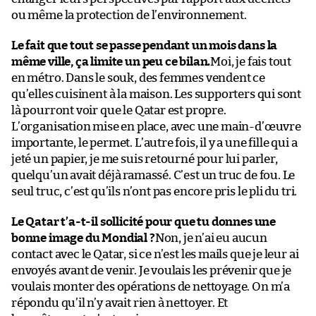
ou même la protection de l’environnement.
Le fait que tout se passe pendant un mois dans la
même ville, ça limite un peu ce bilan.
Moi, je fais tout
en métro. Dans le souk, des femmes vendent ce
qu’elles cuisinent à la maison. Les supporters qui sont
là pourront voir que le Qatar est propre.
L’organisation mise en place, avec une main-d’œuvre
importante, le permet. L’autre fois, il y a une fille qui a
jeté un papier, je me suis retourné pour lui parler,
quelqu’un avait déjà ramassé. C’est un truc de fou. Le
seul truc, c’est qu’ils n’ont pas encore pris le pli du tri.
Le Qatar t’a-t-il sollicité pour que tu donnes une
bonne image du Mondial ?
Non, je n’ai eu aucun
contact avec le Qatar, si ce n’est les mails que je leur ai
envoyés avant de venir. Je voulais les prévenir que je
voulais monter des opérations de nettoyage. On m’a
répondu qu’il n’y avait rien à nettoyer. Et