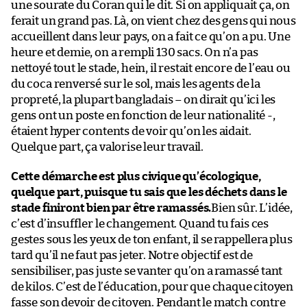
une sourate du Coran qui le dit. Si on appliquait ça, on
ferait un grand pas. Là, on vient chez des gens qui nous
accueillent dans leur pays, on a fait ce qu’on a pu. Une
heure et demie, on a rempli 130 sacs. On n’a pas
nettoyé tout le stade, hein, il restait encore de l’eau ou
du coca renversé sur le sol, mais les agents de la
propreté, la plupart bangladais – on dirait qu’ici les
gens ont un poste en fonction de leur nationalité -,
étaient hyper contents de voir qu’on les aidait.
Quelque part, ça valorise leur travail.
Cette démarche est plus civique qu’écologique,
quelque part, puisque tu sais que les déchets dans le
stade finiront bien par être ramassés.
Bien sûr. L’idée,
c’est d’insuffler le changement. Quand tu fais ces
gestes sous les yeux de ton enfant, il se rappellera plus
tard qu’il ne faut pas jeter. Notre objectif est de
sensibiliser, pas juste se vanter qu’on a ramassé tant
de kilos. C’est de l’éducation, pour que chaque citoyen
fasse son devoir de citoyen. Pendant le match contre