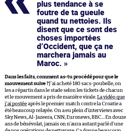
plus tendance à se
foutre de ta gueule
quand tu nettoies. Ils
disent que ce sont des
choses importées
d’Occident, que ça ne
marchera jamais au
Maroc.
Dans les faits, comment as-tu procédé pour que le
mouvement suive ?
J’ai acheté 180 sacs-poubelle, on
les a répartis dans le stade selon les tickets de chacun
et le mouvement a pris de manière virale.
La vidéo que
j’ai postée
après le premier match contre la Croatie a
été beaucoup relayée. On a eu plein d’interviews avec
Sky News, Al-Jazeera, CNN, Euronews, BBC… En douze
ans de bénévolat, jamais on n’aura autant parlé d’une
de nos opérations de nettoyage. Ça donne beaucoup