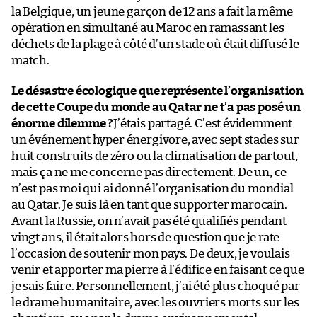
la Belgique, un jeune garçon de 12 ans a fait la même
opération en simultané au Maroc en ramassant les
déchets de la plage à côté d’un stade où était diffusé le
match.
Le désastre écologique que représente l’organisation
de cette Coupe du monde au Qatar ne t’a pas posé un
énorme dilemme ?
J’étais partagé. C’est évidemment
un événement hyper énergivore, avec sept stades sur
huit construits de zéro ou la climatisation de partout,
mais ça ne me concerne pas directement. De un, ce
n’est pas moi qui ai donné l’organisation du mondial
au Qatar. Je suis là en tant que supporter marocain.
Avant la Russie, on n’avait pas été qualifiés pendant
vingt ans, il était alors hors de question que je rate
l’occasion de soutenir mon pays. De deux, je voulais
venir et apporter ma pierre à l’édifice en faisant ce que
je sais faire. Personnellement, j’ai été plus choqué par
le drame humanitaire, avec les ouvriers morts sur les