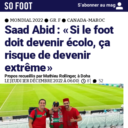
S’abonner au mag
MONDIAL 2022
GR. F
CANADA-MAROC
Saad Abid : «
Si le foot
doit devenir écolo, ça
risque de devenir
extrême
»
Propos recueillis par Mathieu Rollinger, à Doha
LE JEUDI 1ER DÉCEMBRE 2022 À 06:00
8'
52