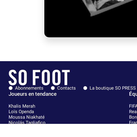
Abonnements
Contacts
La boutique SO PRESS
Joueurs en tendance
Équ
Khalis Merah
FIF
Loïs Openda
Rea
Moussa Niakhaté
Bor
Nicolás Tagliafico
Fra
Pavel Šulc
Che
Gauthier Hein
Par