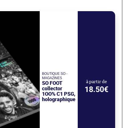
BOUTIQUE SO -
MAGAZINES
SO FOOT
à partir de
18.50€
collector
1OO% C1 PSG,
holographique