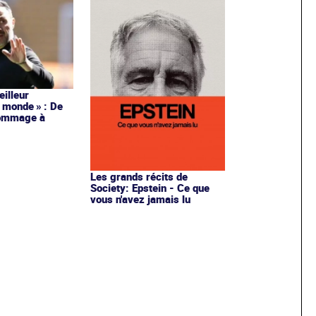
meilleur
 monde » : De
hommage à
Les grands récits de
Society: Epstein - Ce que
vous n'avez jamais lu