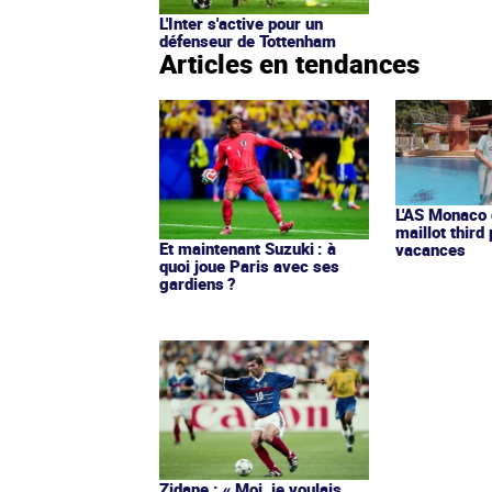
L'Inter s'active pour un
défenseur de Tottenham
Articles en tendances
L'AS Monaco d
maillot third
Et maintenant Suzuki : à
vacances
quoi joue Paris avec ses
gardiens ?
Zidane : « Moi, je voulais