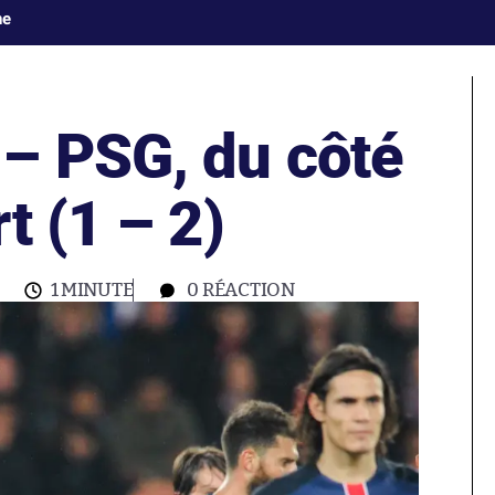
ne
– PSG, du côté
t (1 – 2)
1 MINUTE
0
RÉACTION