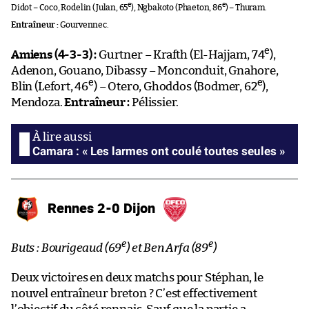
e
e
Didot – Coco, Rodelin (Julan, 65
), Ngbakoto (Phaeton, 86
) – Thuram.
Entraîneur :
Gourvennec.
e
Amiens (4-3-3) :
Gurtner – Krafth (El-Hajjam, 74
),
Adenon, Gouano, Dibassy – Monconduit, Gnahore,
e
e
Blin (Lefort, 46
) – Otero, Ghoddos (Bodmer, 62
),
Mendoza.
Entraîneur :
Pélissier.
Camara : « Les larmes ont coulé toutes seules »
Rennes 2-0 Dijon
e
e
Buts : Bourigeaud (69
) et Ben Arfa (89
)
Deux victoires en deux matchs pour Stéphan, le
nouvel entraîneur breton ? C’est effectivement