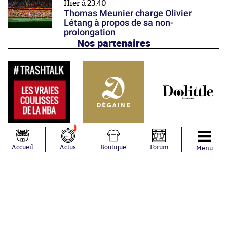
Hier à 23:40
Thomas Meunier charge Olivier
Létang à propos de sa non-
prolongation
Nos partenaires
1
Accueil
Actus
Boutique
Forum
Menu
Abonnements
Contacts
La boutique SO PRESS
Mentions légales
Conditions générales d'utilisation
Publicité