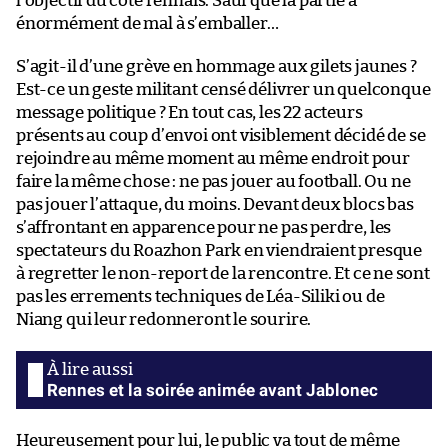
l’objectif du côté rennais. Sauf que la partie a
énormément de mal à s’emballer…
S’agit-il d’une grève en hommage aux gilets jaunes ?
Est-ce un geste militant censé délivrer un quelconque
message politique ? En tout cas, les 22 acteurs
présents au coup d’envoi ont visiblement décidé de se
rejoindre au même moment au même endroit pour
faire la même chose : ne pas jouer au football. Ou ne
pas jouer l’attaque, du moins. Devant deux blocs bas
s’affrontant en apparence pour ne pas perdre, les
spectateurs du Roazhon Park en viendraient presque
à regretter le non-report de la rencontre. Et ce ne sont
pas les errements techniques de Léa-Siliki ou de
Niang qui leur redonneront le sourire.
Rennes et la soirée animée avant Jablonec
Heureusement pour lui, le public va tout de même