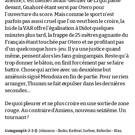
attente, c’est même l’avant-dernier de L1 qui passe
devant, Gnahoré étant servi par Otero pour
l’ouverture du score. Mais comme le sport n’est
parfois pas aussi cruel que l’on veut bien le croire, la
loi de la VAR offre l’égalisation à Didot quelques
minutes plus tard, la frappe de 25 mètres gagnante du
Français étant touchée par Otero et ne profitant pas
d’un quelconque hors-jeu. Il y a une justice quand
même, pensent alors les fans guingampais. Reste qu’à
trop donner le bâton, on finit forcément par se faire
battre. Chose qui arrive avec un deuxième but
amiénois signé Mendoza en fin de partie. Pour ne rien
arranger, Thuram se fait expulser dans les dernières
secondes…
De quoi pleurer et ne plus croire en une sortie de zone
rouge. Au contraire d’Amiens, nouveau seizième. Un
tournant ?
Guingamp (4-2-3-1) :
Johnsson – Ikoko, Kerbrat, Sorbon, Rebocho – Blas,