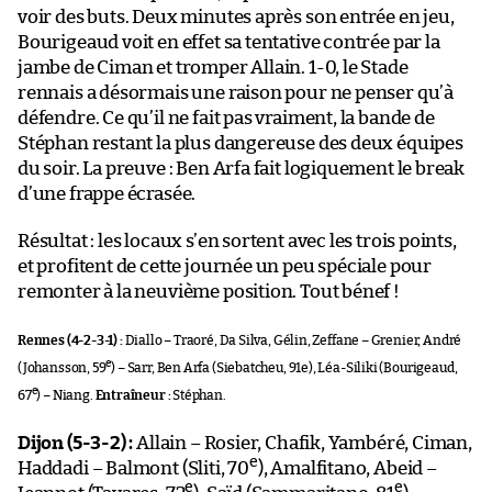
voir des buts. Deux minutes après son entrée en jeu,
Bourigeaud voit en effet sa tentative contrée par la
jambe de Ciman et tromper Allain. 1-0, le Stade
rennais a désormais une raison pour ne penser qu’à
défendre. Ce qu’il ne fait pas vraiment, la bande de
Stéphan restant la plus dangereuse des deux équipes
du soir. La preuve : Ben Arfa fait logiquement le break
d’une frappe écrasée.
Résultat : les locaux s’en sortent avec les trois points,
et profitent de cette journée un peu spéciale pour
remonter à la neuvième position. Tout bénef !
Rennes (4-2-3-1) :
Diallo – Traoré, Da Silva, Gélin, Zeffane – Grenier, André
e
(Johansson, 59
) – Sarr, Ben Arfa (Siebatcheu, 91e), Léa-Siliki (Bourigeaud,
e
67
) – Niang.
Entraîneur :
Stéphan.
Dijon (5-3-2) :
Allain – Rosier, Chafik, Yambéré, Ciman,
e
Haddadi – Balmont (Sliti, 70
), Amalfitano, Abeid –
e
e