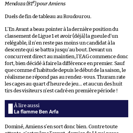
e
Mendoza (81
) pour Amiens
Duels de fin de tableau au Roudourou.
L’En Avant a beau pointer à la dernière position du
classement de Ligue 1 et avoir (déjà) la gueule d’un
relégable, il n’en reste pas moins un candidat à la
descente qui se battra jusqu’au bout. Devant un
concurrent direct au maintien, l’EAG commence donc
fort, bien décidé à faire la différence en premier. Sauf
que comme d’habitude depuis le début de la saison, le
réalisme ne répond pas au rendez-vous. Thuram rate
les cages au quart d’heure de jeu… et aucun des huit
tirs des visiteurs n’est cadré en première période !
La flamme Ben Arfa
Dominé, Amiens s’en sort donc bien. Contre toute