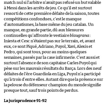
match nul si l’arbitre n’avait pas refusé un but valable
à Messi dans les arrêts de jeu. Ce qu’il est surtout
ressorti de cette première défaite de la saison, toutes
compétitions confondues, c’est le manque
d’automatismes, la base même du jeu catalan. Un
manque, en grande partie, dû aux blessures
continuelles qu’affronte le vestiaire
blaugrana
:
Iniesta et Cesc n’étaient pas sur le terrain, et, avant
eux, ce sont Piqué, Adriano, Puyol, Xavi, Alexis et
Pedro, qui sont tous, pour au moins quelques
semaines, passés par la case infirmerie. C’est aussi et
surtout l’absence de son capitaine Carles Puyol qui
pèse sur les mauvais résultats du Barça. Lors des neuf
défaites de l’ère Guardiola en Liga, Puyol n’a participé
qu’à trois d’entre elles. Autant dire que la présence sur
la pelouse du défenseur champion du monde signifie
presque tout, sauf trois points de perdus.
La jurisprudence 91-92