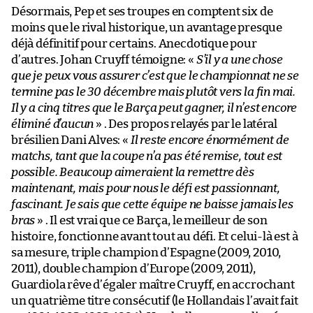
Désormais, Pep et ses troupes en comptent six de
moins que le rival historique, un avantage presque
déjà définitif pour certains. Anecdotique pour
d’autres. Johan Cruyff témoigne: «
S’il y a une chose
que je peux vous assurer c’est que le championnat ne se
termine pas le 30 décembre mais plutôt vers la fin mai.
Il y a cinq titres que le Barça peut gagner, il n’est encore
éliminé d’aucun
» . Des propos relayés par le latéral
brésilien Dani Alves: «
Il reste encore énormément de
matchs, tant que la coupe n’a pas été remise, tout est
possible. Beaucoup aimeraient la remettre dès
maintenant, mais pour nous le défi est passionnant,
fascinant. Je sais que cette équipe ne baisse jamais les
bras
» . Il est vrai que ce Barça, le meilleur de son
histoire, fonctionne avant tout au défi. Et celui-là est à
sa mesure, triple champion d’Espagne (2009, 2010,
2011), double champion d’Europe (2009, 2011),
Guardiola rêve d’égaler maître Cruyff, en accrochant
un quatrième titre consécutif (le Hollandais l’avait fait