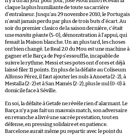
Il y a un an jour pour jour, José Mourinho recevait la
claque la plus humiliante de toute sa carrière
d’entraîneur. Jusqu’au 29 novembre 2010, le Portugais
n’avait jamais perdu par plus de trois buts d’écart. Au
soir du premier clasico de la saison dernière, c’était
une
manita
géante (5-0), démonstration à l’appui, qui
fessait la Maison blanche. Un an plus tard, les choses
ont bien changé. Le Real 2.0 du Mou est une machine à
gagner et le Barça de Pep s’essouffle, incapable de
suivre le rythme. Messi et ses potes ont d’ores et déjà
laissé filer 11 points. En plus de la défaite au Coliseum
Alfonso Pérez, il faut ajouter les nuls à Anoeta (2-2), à
Mestalla (2-2) et à San Mamés (2-2), plus le nul (0-0) à
domicile face à Séville.
En soi, la défaite à Getafe ne révèle rien d’alarmant. Le
Barça n’y a pas fait un mauvais match, son adversaire
en revanche a livré une sacrée prestation, tout en
défense, en pressing solidaire et en patience.
Barcelone aurait même pu repartir avec le point du