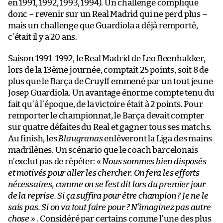
en 1991, 1992, 1993, 1994). Un challenge compliqué
donc – revenir sur un Real Madrid qui ne perd plus –
mais un challenge que Guardiola a déjà remporté,
c’était il y a 20 ans.
Saison 1991-1992, le Real Madrid de Leo Beenhakker,
lors de la 13ème journée, comptait 25 points, soit 8 de
plus que le Barça de Cruyff emmené par un tout jeune
Josep Guardiola. Un avantage énorme compte tenu du
fait qu’à l’époque, de la victoire était à 2 points. Pour
remporter le championnat, le Barça devait compter
sur quatre défaites du Real et gagner tous ses matchs.
Au finish, les
Blaugranas
enlèveront la Liga des mains
madrilènes. Un scénario que le coach barcelonais
n’exclut pas de répéter: «
Nous sommes bien disposés
et motivés pour aller les chercher. On fera les efforts
nécessaires, comme on se l’est dit lors du premier jour
de la reprise. Si ça suffira pour être champion ? Je ne le
sais pas. Si on va tout faire pour ? N’imaginez pas autre
chose
» . Considéré par certains comme l’une des plus