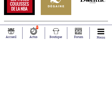
10
Accueil
Actus
Boutique
Forum
Menu
Abonnements
Contacts
La boutique SO PRESS
Mentions légales
Conditions générales d'utilisation
Publicité
Consentement RGPD
Recrutement
Joueurs en
Équipes en
tendance
tendance
Mohamed
Chelsea
Salah
Paris Saint-
Mykhailo
Germain
Mudryk
Bordeaux
Neymar
Olympique
Khalis Merah
lyonnais