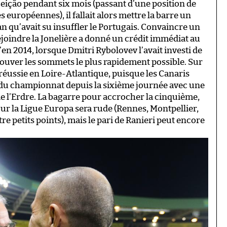
ceição pendant six mois (passant d’une position de
 européennes), il fallait alors mettre la barre un
lan qu’avait su insuffler le Portugais. Convaincre un
oindre la Jonelière a donné un crédit immédiat au
en 2014, lorsque Dmitri Rybolovev l’avait investi de
rouver les sommets le plus rapidement possible. Sur
réussie en Loire-Atlantique, puisque les Canaris
s du championnat depuis la sixième journée avec une
de l’Erdre. La bagarre pour accrocher la cinquième,
pour la Ligue Europa sera rude (Rennes, Montpellier,
re petits points), mais le pari de Ranieri peut encore