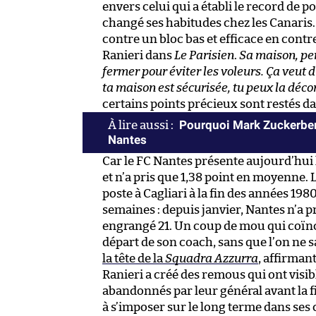
envers celui qui a établi le record de po
changé ses habitudes chez les Canaris.
contre un bloc bas et efficace en contr
Ranieri dans
Le Parisien
.
Sa maison, per
fermer pour éviter les voleurs. Ça veut 
ta maison est sécurisée, tu peux la décor
certains points précieux sont restés da
Pourquoi Mark Zuckerberg
Nantes
Car le FC Nantes présente aujourd’hui la
et n’a pris que 1,38 point en moyenne. L
poste à Cagliari à la fin des années 19
semaines : depuis janvier, Nantes n’a p
engrangé 21. Un coup de mou qui coïnc
départ de son coach, sans que l’on ne 
la tête de la
Squadra Azzurra
, affirman
Ranieri a créé des remous qui ont vis
abandonnés par leur général avant la fi
à s’imposer sur le long terme dans ses 