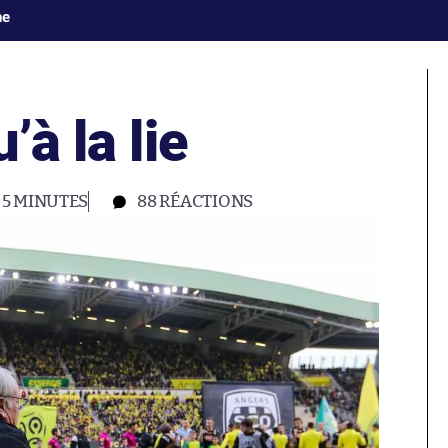
ne
’à la lie
5 MINUTES
88
RÉACTIONS