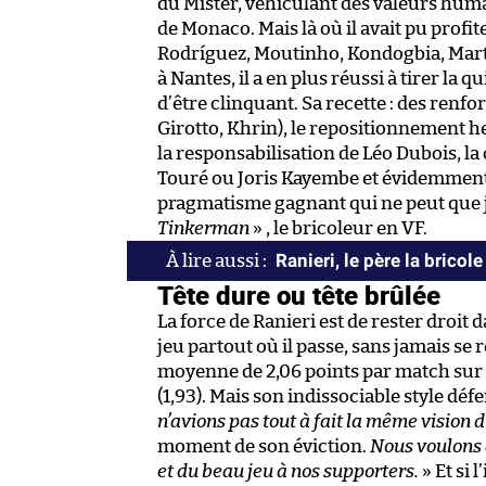
du Mister, véhiculant des valeurs humai
de Monaco. Mais là où il avait pu profi
Rodríguez, Moutinho, Kondogbia, Martia
à Nantes, il a en plus réussi à tirer la 
d’être clinquant. Sa recette : des renfor
Girotto, Khrin), le repositionnement h
la responsabilisation de Léo Dubois, 
Touré ou Joris Kayembe et évidemment 
pragmatisme gagnant qui ne peut que j
Tinkerman
» , le bricoleur en VF.
Ranieri, le père la bricole
Tête dure ou tête brûlée
La force de Ranieri est de rester droit
jeu partout où il passe, sans jamais se 
moyenne de 2,06 points par match sur
(1,93). Mais son indissociable style défe
n’avions pas tout à fait la même vision
moment de son éviction.
Nous voulons 
et du beau jeu à nos supporters.
» Et si