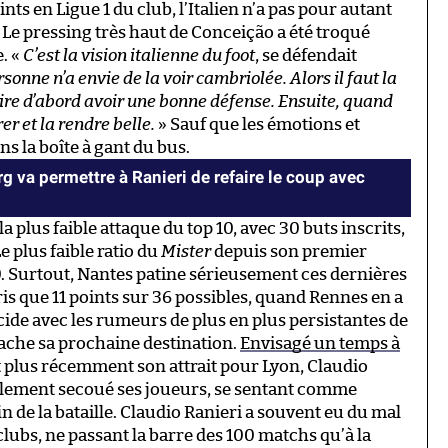
ints en Ligue 1 du club, l’Italien n’a pas pour autant
 Le pressing très haut de Conceição a été troqué
e. «
C’est la vision italienne du foot
, se défendait
sonne n’a envie de la voir cambriolée. Alors il faut la
dire d’abord avoir une bonne défense. Ensuite, quand
er et la rendre belle.
» Sauf que les émotions et
ns la boîte à gant du bus.
 va permettre à Ranieri de refaire le coup avec
 plus faible attaque du top 10, avec 30 buts inscrits,
e plus faible ratio du
Mister
depuis son premier
80. Surtout, Nantes patine sérieusement ces dernières
ris que 11 points sur 36 possibles, quand Rennes en a
ide avec les rumeurs de plus en plus persistantes de
sache sa prochaine destination.
Envisagé un temps à
t plus récemment son attrait pour Lyon, Claudio
iblement secoué ses joueurs, se sentant comme
n de la bataille. Claudio Ranieri a souvent eu du mal
clubs, ne passant la barre des 100 matchs qu’à la