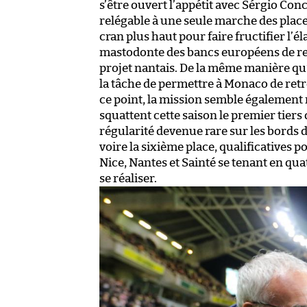
s’être ouvert l’appétit avec Sérgio Con
relégable à une seule marche des places
cran plus haut pour faire fructifier l’é
mastodonte des bancs européens de rej
projet nantais. De la même manière qu’
la tâche de permettre à Monaco de ret
ce point, la mission semble également 
squattent cette saison le premier tier
régularité devenue rare sur les bords 
voire la sixième place, qualificatives 
Nice, Nantes et Sainté se tenant en quat
se réaliser.