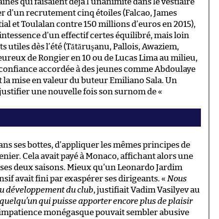
nes qui faisaient déjà l’unanimité dans le vestiaire
ter d’un recrutement cinq étoiles (Falcao, James
l et Toulalan contre 150 millions d’euros en 2015),
quintessence d’un effectif certes équilibré, mais loin
ts utiles dès l’été (Tătăruşanu, Pallois, Awaziem,
eureux de Rongier en 10 ou de Lucas Lima au milieu,
la confiance accordée à des jeunes comme Abdoulaye
la mise en valeur du buteur Emiliano Sala. Un
ustifier une nouvelle fois son surnom de «
 dans ses bottes, d’appliquer les mêmes principes de
renier. Cela avait payé à Monaco, affichant alors une
 ses deux saisons. Mieux qu’un Leonardo Jardim
nsif avait fini par exaspérer ses dirigeants. «
Nous
 du développement du club
, justifiait Vadim Vasilyev au
quelqu’un qui puisse apporter encore plus de plaisir
 l’impatience monégasque pouvait sembler abusive