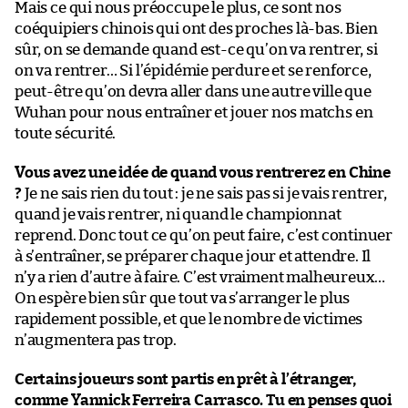
Mais ce qui nous préoccupe le plus, ce sont nos
coéquipiers chinois qui ont des proches là-bas. Bien
sûr, on se demande quand est-ce qu’on va rentrer, si
on va rentrer… Si l’épidémie perdure et se renforce,
peut-être qu’on devra aller dans une autre ville que
Wuhan pour nous entraîner et jouer nos matchs en
toute sécurité.
Vous avez une idée de quand vous rentrerez en Chine
?
Je ne sais rien du tout : je ne sais pas si je vais rentrer,
quand je vais rentrer, ni quand le championnat
reprend. Donc tout ce qu’on peut faire, c’est continuer
à s’entraîner, se préparer chaque jour et attendre. Il
n’y a rien d’autre à faire. C’est vraiment malheureux…
On espère bien sûr que tout va s’arranger le plus
rapidement possible, et que le nombre de victimes
n’augmentera pas trop.
Certains joueurs sont partis en prêt à l’étranger,
comme Yannick Ferreira Carrasco. Tu en penses quoi