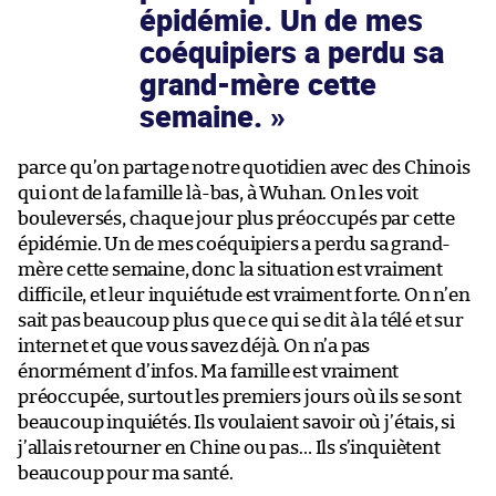
épidémie. Un de mes
coéquipiers a perdu sa
grand-mère cette
semaine.
parce qu’on partage notre quotidien avec des Chinois
qui ont de la famille là-bas, à Wuhan. On les voit
bouleversés, chaque jour plus préoccupés par cette
épidémie. Un de mes coéquipiers a perdu sa grand-
mère cette semaine, donc la situation est vraiment
difficile, et leur inquiétude est vraiment forte. On n’en
sait pas beaucoup plus que ce qui se dit à la télé et sur
internet et que vous savez déjà. On n’a pas
énormément d’infos. Ma famille est vraiment
préoccupée, surtout les premiers jours où ils se sont
beaucoup inquiétés. Ils voulaient savoir où j’étais, si
j’allais retourner en Chine ou pas… Ils s’inquiètent
beaucoup pour ma santé.