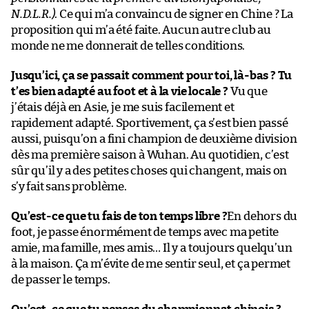
N.D.L.R.)
. Ce qui m’a convaincu de signer en Chine ? La
proposition qui m’a été faite. Aucun autre club au
monde ne me donnerait de telles conditions.
Jusqu’ici, ça se passait comment pour toi, là-bas ? Tu
t’es bien adapté au foot et à la vie locale ?
Vu que
j’étais déjà en Asie, je me suis facilement et
rapidement adapté. Sportivement, ça s’est bien passé
aussi, puisqu’on a fini champion de deuxième division
dès ma première saison à Wuhan. Au quotidien, c’est
sûr qu’il y a des petites choses qui changent, mais on
s’y fait sans problème.
Qu’est-ce que tu fais de ton temps libre ?
En dehors du
foot, je passe énormément de temps avec ma petite
amie, ma famille, mes amis… Il y a toujours quelqu’un
à la maison. Ça m’évite de me sentir seul, et ça permet
de passer le temps.