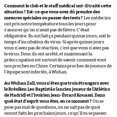
Comment le club et le staff médical ont-il traité cette
situation ? Est-ce que vous avez dû prendre des
mesures spéciales ou passer des tests ?
Les médecins
ont pris notre température tous les jours pour
s’assurer qu’on n’avait pas de fièvre. C’était
obligatoire. Ils ont fait ça pendant quinze jours, soit le
temps d’incubation du virus. Si après quinze jours
vous n’avez pas de réaction, c’est que vous n’avez pas
le virus. Donc ils ont arrêté, et maintenant la
préoccupation est surtout de savoir comment vont
nos proches en Chine. Certains proches de joueurs de
l’équipe sont infectés, à Wuhan.
Au Wuhan Zall, vous n’êtes que trois étrangers avec
le Brésilien Leo Baptistão (ancien joueur de l’Atlético
de Madrid) et l’Ivoirien Jean-Évrard Kouassi. Dans
quel état d’esprit vous êtes, en ce moment ?
On se
pose pas mal de questions, on ne sait pas de quoi
seront faits les prochains jours, ce qu’il va se passer.