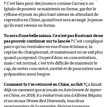
?
C’est bien pour des joueurs comme Carrasco ou
Ighalo de pouvoir se maintenir en forme, garder le
rythme et jouer au plus haut niveau en attendant de
reprendre en Chine, quand tout sera arrangé. Je pense
qu’ils vont revenir en forme.
Tu sors d’une belle saison. Ce n’est pas frustrant de ne
pas pouvoir continuer sur ta lancée ?
C’est compliqué
parce qu’on s’entraîne en vue d’une échéance, la
reprise du championnat, et maintenant on ne sait plus
quand ça reprend. On perd donc en concentration,
mais c’est normal, c’est très difficile de maintenir le
cap, de rester concentré, motivé et de poursuivre une
préparation aussi longue.
Comment tu t’es retrouvé en Chine, au fait ?
Ça faisait
déjà un moment que je jouais en Asie
(avant de signer
en Chine, en 2018, il a évolué trois ans à Albirex Niigata
et un an aux Urawa Red Diamonds, tous deux
pensionnaires de la première division japonaise,