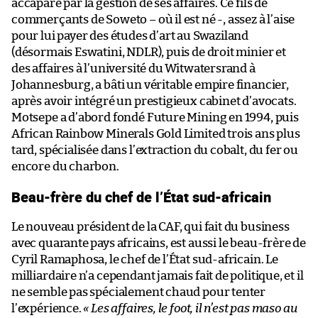
accaparé par la gestion de ses affaires. Ce fils de
commerçants de Soweto – où il est né -, assez à l’aise
pour lui payer des études d’art au Swaziland
(désormais Eswatini, NDLR), puis de droit minier et
des affaires à l’université du Witwatersrand à
Johannesburg, a bâti un véritable empire financier,
après avoir intégré un prestigieux cabinet d’avocats.
Motsepe a d’abord fondé Future Mining en 1994, puis
African Rainbow Minerals Gold Limited trois ans plus
tard, spécialisée dans l’extraction du cobalt, du fer ou
encore du charbon.
Beau-frère du chef de l’État sud-africain
Le nouveau président de la CAF, qui fait du business
avec quarante pays africains, est aussi le beau-frère de
Cyril Ramaphosa, le chef de l’État sud-africain. Le
milliardaire n’a cependant jamais fait de politique, et il
ne semble pas spécialement chaud pour tenter
l’expérience.
« Les affaires, le foot, il n’est pas maso au