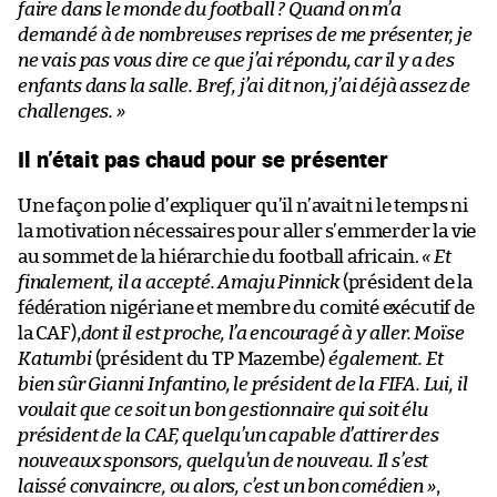
faire dans le monde du football ? Quand on m’a
demandé à de nombreuses reprises de me présenter, je
ne vais pas vous dire ce que j’ai répondu, car il y a des
enfants dans la salle. Bref, j’ai dit non, j’ai déjà assez de
challenges. »
Il n’était pas chaud pour se présenter
Une façon polie d’expliquer qu’il n’avait ni le temps ni
la motivation nécessaires pour aller s’emmerder la vie
au sommet de la hiérarchie du football africain.
« Et
finalement, il a accepté. Amaju Pinnick
(président de la
fédération nigériane et membre du comité exécutif de
la CAF),
dont il est proche, l’a encouragé à y aller. Moïse
Katumbi
(président du TP Mazembe)
également. Et
bien sûr Gianni Infantino, le président de la FIFA. Lui, il
voulait que ce soit un bon gestionnaire qui soit élu
président de la CAF, quelqu’un capable d’attirer des
nouveaux sponsors, quelqu’un de nouveau. Il s’est
laissé convaincre, ou alors, c’est un bon comédien »
,