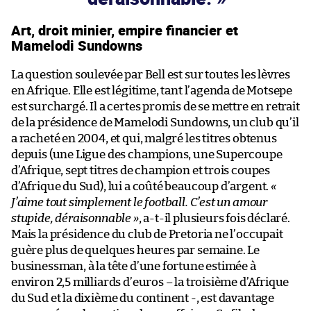
Art, droit minier, empire financier et
Mamelodi Sundowns
La question soulevée par Bell est sur toutes les lèvres
en Afrique. Elle est légitime, tant l’agenda de Motsepe
est surchargé. Il a certes promis de se mettre en retrait
de la présidence de Mamelodi Sundowns, un club qu’il
a racheté en 2004, et qui, malgré les titres obtenus
depuis (une Ligue des champions, une Supercoupe
d’Afrique, sept titres de champion et trois coupes
d’Afrique du Sud), lui a coûté beaucoup d’argent.
«
J’aime tout simplement le football. C’est un amour
stupide, déraisonnable »
, a-t-il plusieurs fois déclaré.
Mais la présidence du club de Pretoria ne l’occupait
guère plus de quelques heures par semaine. Le
businessman, à la tête d’une fortune estimée à
environ 2,5 milliards d’euros – la troisième d’Afrique
du Sud et la dixième du continent -, est davantage