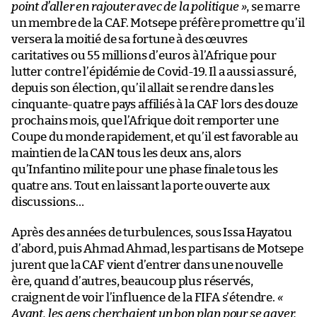
point d’aller en rajouter avec de la politique »
, se marre
un membre de la CAF. Motsepe préfère promettre qu’il
versera la moitié de sa fortune à des œuvres
caritatives ou 55 millions d’euros à l’Afrique pour
lutter contre l’épidémie de Covid-19. Il a aussi assuré,
depuis son élection, qu’il allait se rendre dans les
cinquante-quatre pays affiliés à la CAF lors des douze
prochains mois, que l’Afrique doit remporter une
Coupe du monde rapidement, et qu’il est favorable au
maintien de la CAN tous les deux ans, alors
qu’Infantino milite pour une phase finale tous les
quatre ans. Tout en laissant la porte ouverte aux
discussions…
Après des années de turbulences, sous Issa Hayatou
d’abord, puis Ahmad Ahmad, les partisans de Motsepe
jurent que la CAF vient d’entrer dans une nouvelle
ère, quand d’autres, beaucoup plus réservés,
craignent de voir l’influence de la FIFA s’étendre.
«
Avant, les gens cherchaient un bon plan pour se gaver.