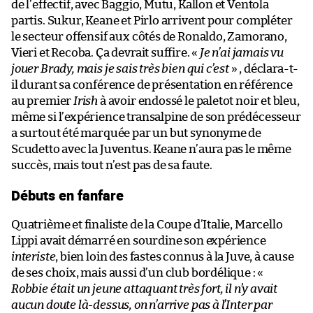
de l’effectif, avec Baggio, Mutu, Kallon et Ventola
partis. Sukur, Keane et Pirlo arrivent pour compléter
le secteur offensif aux côtés de Ronaldo, Zamorano,
Vieri et Recoba. Ça devrait suffire. «
Je n’ai jamais vu
jouer Brady, mais je sais très bien qui c’est
» , déclara-t-
il durant sa conférence de présentation en référence
au premier
Irish
à avoir endossé le paletot noir et bleu,
même si l’expérience transalpine de son prédécesseur
a surtout été marquée par un but synonyme de
Scudetto avec la Juventus. Keane n’aura pas le même
succès, mais tout n’est pas de sa faute.
Débuts en fanfare
Quatrième et finaliste de la Coupe d’Italie, Marcello
Lippi avait démarré en sourdine son expérience
interiste
, bien loin des fastes connus à la Juve, à cause
de ses choix, mais aussi d’un club bordélique : «
Robbie était un jeune attaquant très fort, il n’y avait
aucun doute là-dessus, on n’arrive pas à l’Inter par