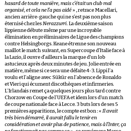
hasard de toute manière, mais c’était un club mal
organisé, et cela ne l’a pas aidé
» , retrace Macellari,
ancien arrière-gauche qui ne s’est pas non plus
éternisé chez les
Nerazzurri
. La deuxième saison
lippienne débute même par une incroyable
élimination en préliminaires de Ligue des champions
contre Helsingborgs. Keane étrenne son nouveau
maillot le match suivant, en Supercoupe d’Italie face à
la Lazio, il ouvre d’ailleurs la marque d’un lob
astucieux après deux minutes de jeu. Jolie entrée en
matière, même si ce sera une défaite 4-3. Lippi l’a
voulu et l’aligne avec Sükür en l’absence de Ronaldo
et Vieri qui écument discothèques et infirmeries.
L’Irlandais remet ça quelques jours plus tard contre
Chorzow en Coupe de l’UEFA et idem lors d’un match
de coupe nationale face à Lecce. 3 buts lors de ses 5
premières apparitions, le compte est bon : «
Il avait
très bien démarré, il aurait fallu le tenir en
considération et avoir plus de patience, mais à l’Inter, ça