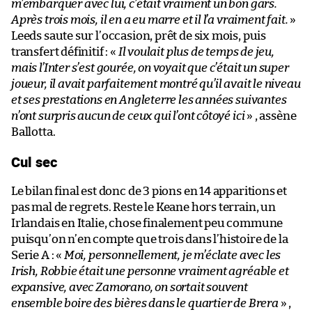
m’embarquer avec lui, c’était vraiment un bon gars.
Après trois mois, il en a eu marre et il l’a vraiment fait.
»
Leeds saute sur l’occasion, prêt de six mois, puis
transfert définitif : «
Il voulait plus de temps de jeu,
mais l’Inter s’est gourée, on voyait que c’était un super
joueur, il avait parfaitement montré qu’il avait le niveau
et ses prestations en Angleterre les années suivantes
n’ont surpris aucun de ceux qui l’ont côtoyé ici
» , assène
Ballotta.
Cul sec
Le bilan final est donc de 3 pions en 14 apparitions et
pas mal de regrets. Reste le Keane hors terrain, un
Irlandais en Italie, chose finalement peu commune
puisqu’on n’en compte que trois dans l’histoire de la
Serie A : «
Moi, personnellement, je m’éclate avec les
Irish, Robbie était une personne vraiment agréable et
expansive, avec Zamorano, on sortait souvent
ensemble boire des bières dans le quartier de Brera
» ,