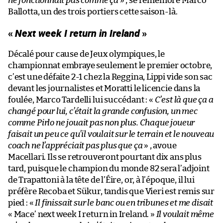
ne fonctionnait pas comme ça
» , se remémore Marco
Ballotta, un des trois portiers cette saison-là.
«
Next week I return in Ireland
»
Décalé pour cause de Jeux olympiques, le
championnat embraye seulement le premier octobre,
c’est une défaite 2-1 chez la Reggina, Lippi vide son sac
devant les journalistes et Moratti le licencie dans la
foulée, Marco Tardelli lui succédant : «
C’est là que ça a
changé pour lui, c’était la grande confusion, un mec
comme Pirlo ne jouait pas non plus. Chaque joueur
faisait un peu ce qu’il voulait sur le terrain et le nouveau
coach ne l’appréciait pas plus que ça
» , avoue
Macellari. Ils se retrouveront pourtant dix ans plus
tard, puisque le champion du monde 82 sera l’adjoint
de Trapattoni à la tête de l’Éire, or, à l’époque, il lui
préfère Recoba et Sükur, tandis que Vieri est remis sur
pied : «
Il finissait sur le banc ou en tribunes et me disait
« Mace’ next week I return in Ireland. »
Il voulait même