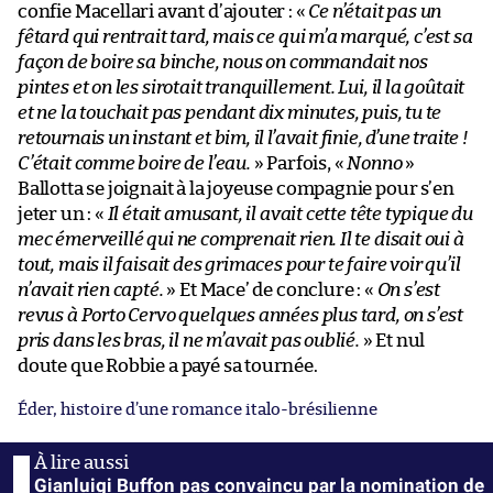
confie Macellari avant d’ajouter : «
Ce n’était pas un
fêtard qui rentrait tard, mais ce qui m’a marqué, c’est sa
façon de boire sa binche, nous on commandait nos
pintes et on les sirotait tranquillement. Lui, il la goûtait
et ne la touchait pas pendant dix minutes, puis, tu te
retournais un instant et bim, il l’avait finie, d’une traite !
C’était comme boire de l’eau.
» Parfois, «
Nonno
»
Ballotta se joignait à la joyeuse compagnie pour s’en
jeter un : «
Il était amusant, il avait cette tête typique du
mec émerveillé qui ne comprenait rien. Il te disait oui à
tout, mais il faisait des grimaces pour te faire voir qu’il
n’avait rien capté.
» Et Mace’ de conclure : «
On s’est
revus à Porto Cervo quelques années plus tard, on s’est
pris dans les bras, il ne m’avait pas oublié.
» Et nul
doute que Robbie a payé sa tournée.
Éder, histoire d’une romance italo-brésilienne
Gianluigi Buffon pas convaincu par la nomination de