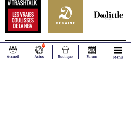
10
Accueil
Actus
Boutique
Forum
Menu
Abonnements
Contacts
La boutique SO PRESS
Mentions légales
Conditions générales d'utilisation
Publicité
Consentement RGPD
Recrutement
Joueurs en
Équipes en
tendance
tendance
Mohamed
Chelsea
Salah
Paris Saint-
Mykhailo
Germain