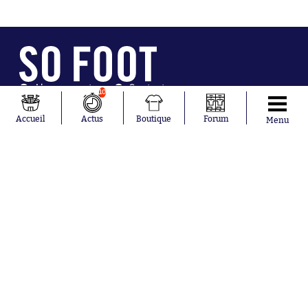
Abonnements
Contacts
10
La boutique SO PRESS
Mentions légales
Conditions générales d'utilisation
Publicité
Accueil
Actus
Boutique
Forum
Menu
Consentement RGPD
Recrutement
Joueurs en
Équipes en
tendance
tendance
Mohamed
Chelsea
Salah
Paris Saint-
Mykhailo
Germain
Mudryk
Bordeaux
Neymar
Olympique
Khalis Merah
lyonnais
Loïs Openda
FIFA
Moussa
Real Madrid
Niakhaté
RC Strasbourg
Nicolás
AC Milan
Tagliafico
France