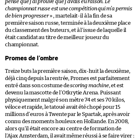
pense que j’ai prouvé que j’avais eu raison. Le
championnat russe est une compétition qui m’a permis
de bien progresser
» , martelait-il à la fin de sa
première saison russe, terminée à la deuxième place
du classement des buteurs, et à l’issue de laquelle il
était candidat au titre de meilleur joueur du
championnat.
Promes de l’ombre
Treize buts la première saison, dix-huit la deuxième,
déjà cinq depuis la rentrée, Promes est parfaitement
entré dans son costume de
scoring machine
, et est
devenu la mascotte de l’Otkrytie Arena. Puissant
physiquement malgré son mètre 74 et ses 70 kilos,
véloce et rapide, le tatoué avait été chopé pour 15
millions d’euros à Twente par le Spartak, après avoir
connu des moments houleux en Hollande. En 2008,
alors qu’il était encore au centre de formation de
l’Ajax Amsterdam, il avait même réussi à se faire virer :