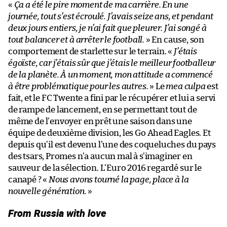
«
Ça a été le pire moment de ma carrière. En une
journée, tout s’est écroulé. J’avais seize ans, et pendant
deux jours entiers, je n’ai fait que pleurer. J’ai songé à
tout balancer et à arrêter le football.
» En cause, son
comportement de starlette sur le terrain. «
J’étais
égoïste, car j’étais sûr que j’étais le meilleur footballeur
de la planète. À un moment, mon attitude a commencé
à être problématique pour les autres.
» Le
mea culpa
est
fait, et le FC Twente a fini par le récupérer et lui a servi
de rampe de lancement, en se permettant tout de
même de l’envoyer en prêt une saison dans une
équipe de deuxième division, les Go Ahead Eagles. Et
depuis qu’il est devenu l’une des coqueluches du pays
des tsars, Promes n’a aucun mal à s’imaginer en
sauveur de la sélection. L’Euro 2016 regardé sur le
canapé ? «
Nous avons tourné la page, place à la
nouvelle génération.
»
From Russia with love