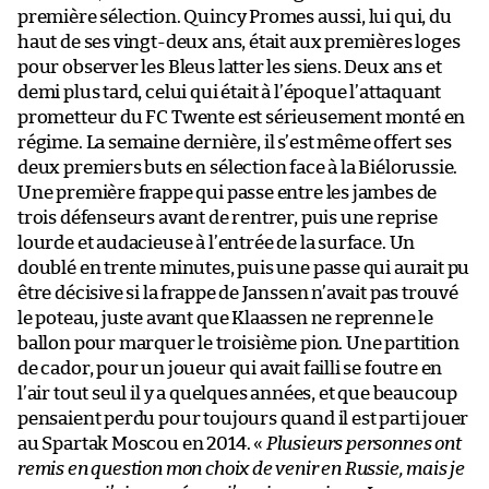
première sélection. Quincy Promes aussi, lui qui, du
haut de ses vingt-deux ans, était aux premières loges
pour observer les Bleus latter les siens. Deux ans et
demi plus tard, celui qui était à l’époque l’attaquant
prometteur du FC Twente est sérieusement monté en
régime. La semaine dernière, il s’est même offert ses
deux premiers buts en sélection face à la Biélorussie.
Une première frappe qui passe entre les jambes de
trois défenseurs avant de rentrer, puis une reprise
lourde et audacieuse à l’entrée de la surface. Un
doublé en trente minutes, puis une passe qui aurait pu
être décisive si la frappe de Janssen n’avait pas trouvé
le poteau, juste avant que Klaassen ne reprenne le
ballon pour marquer le troisième pion. Une partition
de cador, pour un joueur qui avait failli se foutre en
l’air tout seul il y a quelques années, et que beaucoup
pensaient perdu pour toujours quand il est parti jouer
au Spartak Moscou en 2014. «
Plusieurs personnes ont
remis en question mon choix de venir en Russie, mais je