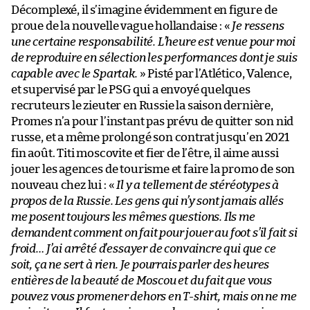
Décomplexé, il s’imagine évidemment en figure de
proue de la nouvelle vague hollandaise : «
Je ressens
une certaine responsabilité. L’heure est venue pour moi
de reproduire en sélection les performances dont je suis
capable avec le Spartak.
» Pisté par l’Atlético, Valence,
et supervisé par le PSG qui a envoyé quelques
recruteurs le zieuter en Russie la saison dernière,
Promes n’a pour l’instant pas prévu de quitter son nid
russe, et a même prolongé son contrat jusqu’en 2021
fin août. Titi moscovite et fier de l’être, il aime aussi
jouer les agences de tourisme et faire la promo de son
nouveau chez lui : «
Il y a tellement de stéréotypes à
propos de la Russie. Les gens qui n’y sont jamais allés
me posent toujours les mêmes questions. Ils me
demandent comment on fait pour jouer au foot s’il fait si
froid… J’ai arrêté d’essayer de convaincre qui que ce
soit, ça ne sert à rien. Je pourrais parler des heures
entières de la beauté de Moscou et du fait que vous
pouvez vous promener dehors en T-shirt, mais on ne me