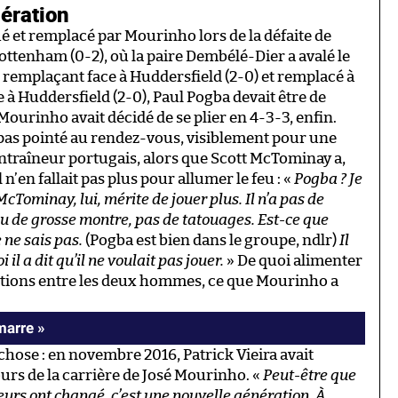
ération
ué et remplacé par Mourinho lors de la défaite de
ttenham (0-2), où la paire Dembélé-Dier a avalé le
 remplaçant face à Huddersfield (2-0) et remplacé à
 à Huddersfield (2-0), Paul Pogba devait être de
 Mourinho avait décidé de se plier en 4-3-3, enfin.
st pas pointé au rendez-vous, visiblement pour une
ntraîneur portugais, alors que Scott McTominay a,
n’en fallait pas plus pour allumer le feu : «
Pogba ? Je
McTominay, lui, mérite de jouer plus. Il n’a pas de
ou de grosse montre, pas de tatouages. Est-ce que
 ne sais pas.
(Pogba est bien dans le groupe, ndlr)
Il
l a dit qu’il ne voulait pas jouer.
» De quoi alimenter
ctions entre les deux hommes, ce que Mourinho a
marre »
chose : en novembre 2016, Patrick Vieira avait
urs de la carrière de José Mourinho. «
Peut-être que
ueurs ont changé, c’est une nouvelle génération. À