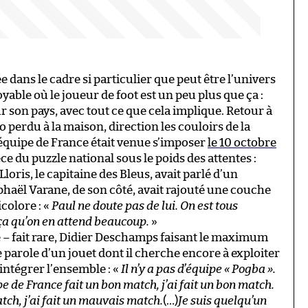
ans le cadre si particulier que peut être l’univers
yable où le joueur de foot est un peu plus que ça :
son pays, avec tout ce que cela implique. Retour à
o perdu à la maison, direction les couloirs de la
quipe de France était venue s’imposer
le 10 octobre
èce du puzzle national sous le poids des attentes :
loris, le capitaine des Bleus, avait parlé d’un
phaël Varane, de son côté, avait rajouté une couche
colore : «
Paul ne doute pas de lui. On est tous
r ça qu’on en attend beaucoup.
»
 – fait rare, Didier Deschamps faisant le maximum
parole d’un jouet dont il cherche encore à exploiter
éintégrer l’ensemble : «
Il n’y a pas d’équipe « Pogba ».
ipe de France fait un bon match, j’ai fait un bon match.
tch, j’ai fait un mauvais match.
(…)
Je suis quelqu’un