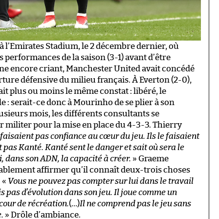
 à l’Emirates Stadium, le 2 décembre dernier, où
es performances de la saison (3-1) avant d’être
ine encore criant, Manchester United avait concédé
rture défensive du milieu français. À Everton (2-0),
ait plus ou moins le même constat : libéré, le
le : serait-ce donc à Mourinho de se plier à son
sieurs mois, les différents consultants se
 militer pour la mise en place du 4-3-3. Thierry
i faisaient pas confiance au cœur du jeu. Ils le faisaient
 pas Kanté. Kanté sent le danger et sait où sera le
i, dans son ADN, la capacité à créer.
» Graeme
blement affirmer qu’il connaît deux-trois choses
: «
Vous ne pouvez pas compter sur lui dans le travail
vois pas d’évolution dans son jeu. Il joue comme un
 cour de récréation.
(…)
Il ne comprend pas le jeu sans
e.
» Drôle d’ambiance.