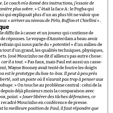
. Le coach m’a donné des instructions, j’essaie de
manière plus sobre.
» C’était la face A : le Pogba qui
lui qui expliquait plus d’un an plus tôt ne valoir que
pour «
arriver au niveau de Pirlo, Buffon et Chiellini
» .
ique
e difficile à casser et un joueur qui continue de
e de réponses. Le voyage d’Amsterdam a beau avoir
x refrain qui nous parle du «
potentiel
» d’un milieu de
s a tout d’un grand, les qualités techniques, physiques,
forts. José Mourinho ne dit d’ailleurs pas autre chose :
car il a tout.
» Pas faux, mais Paul est aussi un casse-
nt, Wayne Rooney avait tenté de foutre les doigts
a est le prototype du box-to-box. Il peut à peu près
iberté, soit un poste où il n’aurait pas trop à penser aux
grabuge.
» On touche au problème central : celui de la
 depuis déjà plusieurs mois la comparaison avec
box
, point. «
Jouer libérer des tâches défensives, ce
urs recadré Mourinho en conférence de presse.
 la meilleure position de Paul, il faut répondre que