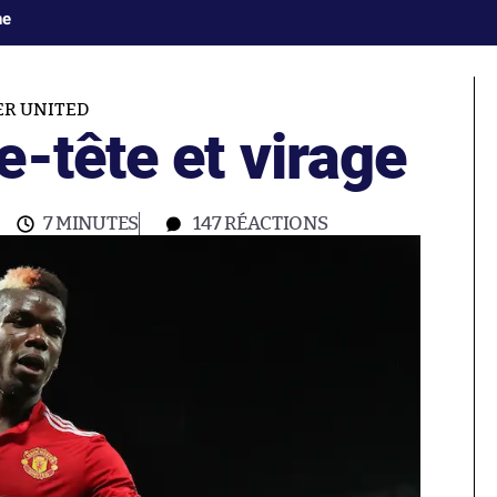
ne
ER UNITED
-tête et virage
7 MINUTES
147
RÉACTIONS