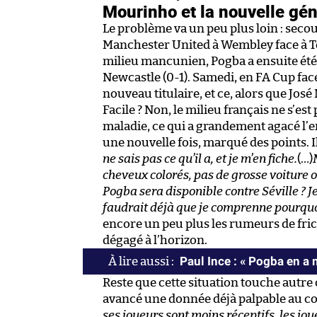
Mourinho et la nouvelle gén
Le problème va un peu plus loin : seco
Manchester United à Wembley face à To
milieu mancunien, Pogba a ensuite été
Newcastle (0-1). Samedi, en FA Cup face
nouveau titulaire, et ce, alors que José
Facile ? Non, le milieu français ne s’e
maladie, ce qui a grandement agacé l’e
une nouvelle fois, marqué des points. Il 
ne sais pas ce qu’il a, et je m’en fiche.
(…)
cheveux colorés, pas de grosse voiture 
Pogba sera disponible contre Séville ? Je
faudrait déjà que je comprenne pourquoi i
encore un peu plus les rumeurs de fri
dégagé à l’horizon.
Paul Ince : « Pogba en a 
Reste que cette situation touche autre 
avancé une donnée déjà palpable au co
ses joueurs sont moins réceptifs, les jo