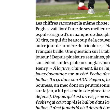
Les chiffres racontent la même chose :
Pogba avait livré l’une de ses meilleur
expulsé, signe d’un manque de discipl
33 tirs, ce qui dit beaucoup de la couve
autre jour de lumière du tricolore, c’ét
Français brille. Une question sur la tab
joueur ? Depuis plusieurs semaines, plu
succèdent sur les plateaux anglais pour
Henry : «
À la Juve, clairement, ils ne lu
jouer davantage sur un côté. Pogba n’est
ballon. Il a ça dans son ADN. Pogba a, lu
Souness, un mec dont on peut raisonna
sur le jeu, a lui pris moins de pincettes 
défensif. Depuis qu’il est arrivé, je ne 
écolier qui court après le ballon dans la
ballon, il n’est jamais là où il devrait êtr