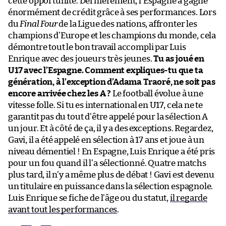
cette opportunité. Dernièrement, l’Espagne a gagné
énormément de crédit grâce à ses performances. Lors
du
Final Four
de la Ligue des nations, affronter les
champions d’Europe et les champions du monde, cela
démontre tout le bon travail accompli par Luis
Enrique avec des joueurs très jeunes.
Tu as joué en
U17 avec l’Espagne. Comment expliques-tu que ta
génération, à l’exception d’Adama Traoré, ne soit pas
encore arrivée chez les A ?
Le football évolue à une
vitesse folle. Si tu es international en U17, cela ne te
garantit pas du tout d’être appelé pour la sélection A
un jour. Et à côté de ça, il y a des exceptions. Regardez,
Gavi, il a été appelé en sélection à 17 ans et joue à un
niveau démentiel ! En Espagne, Luis Enrique a été pris
pour un fou quand il l’a sélectionné. Quatre matchs
plus tard, il n’y a même plus de débat ! Gavi est devenu
un titulaire en puissance dans la sélection espagnole.
Luis Enrique se fiche de l’âge ou du statut,
il regarde
avant tout les performances
.