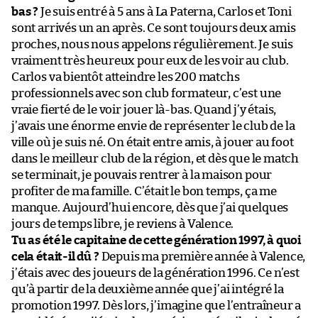
bas ?
Je suis entré à 5 ans à La Paterna, Carlos et Toni
sont arrivés un an après. Ce sont toujours deux amis
proches, nous nous appelons régulièrement. Je suis
vraiment très heureux pour eux de les voir au club.
Carlos va bientôt atteindre les 200 matchs
professionnels avec son club formateur, c’est une
vraie fierté de le voir jouer là-bas. Quand j’y étais,
j’avais une énorme envie de représenter le club de la
ville où je suis né. On était entre amis, à jouer au foot
dans le meilleur club de la région, et dès que le match
se terminait, je pouvais rentrer à la maison pour
profiter de ma famille. C’était le bon temps, ça me
manque. Aujourd’hui encore, dès que j’ai quelques
jours de temps libre, je reviens à Valence.
Tu as été le capitaine de cette génération 1997, à quoi
cela était-il dû ?
Depuis ma première année à Valence,
j’étais avec des joueurs de la génération 1996. Ce n’est
qu’à partir de la deuxième année que j’ai intégré la
promotion 1997. Dès lors, j’imagine que l’entraîneur a