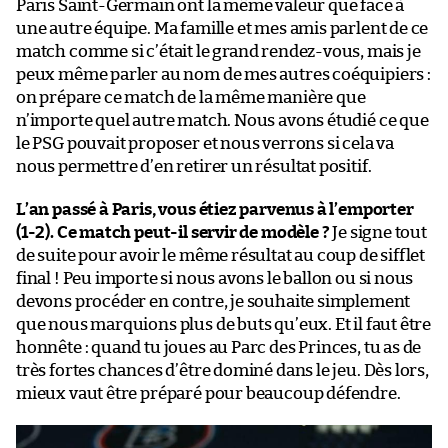
Paris Saint-Germain ont la même valeur que face à
une autre équipe. Ma famille et mes amis parlent de ce
match comme si c’était le grand rendez-vous, mais je
peux même parler au nom de mes autres coéquipiers :
on prépare ce match de la même manière que
n’importe quel autre match. Nous avons étudié ce que
le PSG pouvait proposer et nous verrons si cela va
nous permettre d’en retirer un résultat positif.
L’an passé à Paris, vous étiez parvenus à l’emporter
(1-2). Ce match peut-il servir de modèle ?
Je signe tout
de suite pour avoir le même résultat au coup de sifflet
final ! Peu importe si nous avons le ballon ou si nous
devons procéder en contre, je souhaite simplement
que nous marquions plus de buts qu’eux. Et il faut être
honnête : quand tu joues au Parc des Princes, tu as de
très fortes chances d’être dominé dans le jeu. Dès lors,
mieux vaut être préparé pour beaucoup défendre.