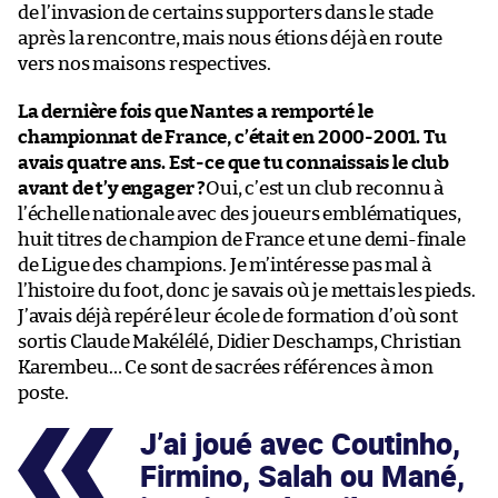
de l’invasion de certains supporters dans le stade
après la rencontre, mais nous étions déjà en route
vers nos maisons respectives.
La dernière fois que Nantes a remporté le
championnat de France, c’était en 2000-2001. Tu
avais quatre ans. Est-ce que tu connaissais le club
avant de t’y engager ?
Oui, c’est un club reconnu à
l’échelle nationale avec des joueurs emblématiques,
huit titres de champion de France et une demi-finale
de Ligue des champions. Je m’intéresse pas mal à
l’histoire du foot, donc je savais où je mettais les pieds.
J’avais déjà repéré leur école de formation d’où sont
sortis Claude Makélélé, Didier Deschamps, Christian
Karembeu… Ce sont de sacrées références à mon
poste.
J’ai joué avec Coutinho,
Firmino, Salah ou Mané,