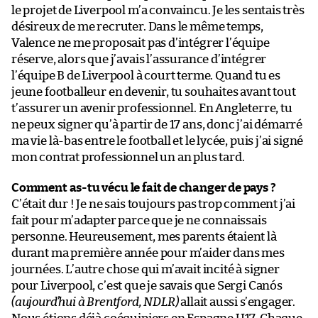
le projet de Liverpool m’a convaincu. Je les sentais très
désireux de me recruter. Dans le même temps,
Valence ne me proposait pas d’intégrer l’équipe
réserve, alors que j’avais l’assurance d’intégrer
l’équipe B de Liverpool à court terme. Quand tu es
jeune footballeur en devenir, tu souhaites avant tout
t’assurer un avenir professionnel. En Angleterre, tu
ne peux signer qu’à partir de 17 ans, donc j’ai démarré
ma vie là-bas entre le football et le lycée, puis j’ai signé
mon contrat professionnel un an plus tard.
Comment as-tu vécu le fait de changer de pays ?
C’était dur ! Je ne sais toujours pas trop comment j’ai
fait pour m’adapter parce que je ne connaissais
personne. Heureusement, mes parents étaient là
durant ma première année pour m’aider dans mes
journées. L’autre chose qui m’avait incité à signer
pour Liverpool, c’est que je savais que Sergi Canós
(aujourd’hui à Brentford, NDLR)
allait aussi s’engager.