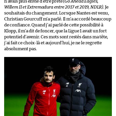
n’avais plus envie d’être prêté
(Go Ahead Eagles,
Willem II et Extremadura entre 2017 et 2019, NDLR)
. Je
souhaitais du changement. Lorsque Nantes est venu,
Christian Gourcuff m’a parlé. Il m’a accordé beaucoup
de confiance. Quand j’ai parlé de cette possibilité à
Klopp, il m’a dit de foncer, que la Ligue 1 avait un fort
potentiel d’avenir. Ces mots sont restés dans ma tête,
j’ai fait ce choix-là et aujourd’hui, je ne le regrette
absolument pas.