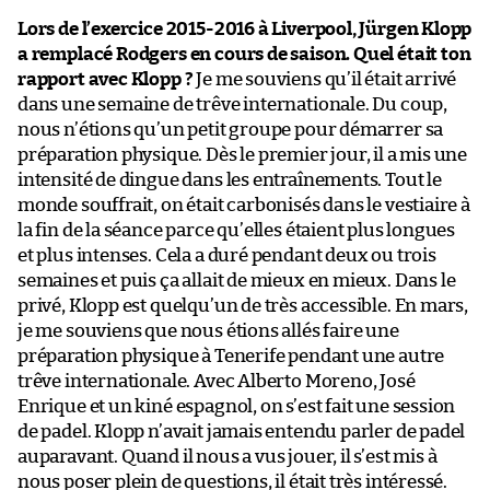
Lors de l’exercice 2015-2016 à Liverpool, Jürgen Klopp
a remplacé Rodgers en cours de saison. Quel était ton
rapport avec Klopp ?
Je me souviens qu’il était arrivé
dans une semaine de trêve internationale. Du coup,
nous n’étions qu’un petit groupe pour démarrer sa
préparation physique. Dès le premier jour, il a mis une
intensité de dingue dans les entraînements. Tout le
monde souffrait, on était carbonisés dans le vestiaire à
la fin de la séance parce qu’elles étaient plus longues
et plus intenses. Cela a duré pendant deux ou trois
semaines et puis ça allait de mieux en mieux. Dans le
privé, Klopp est quelqu’un de très accessible. En mars,
je me souviens que nous étions allés faire une
préparation physique à Tenerife pendant une autre
trêve internationale. Avec Alberto Moreno, José
Enrique et un kiné espagnol, on s’est fait une session
de padel. Klopp n’avait jamais entendu parler de padel
auparavant. Quand il nous a vus jouer, il s’est mis à
nous poser plein de questions, il était très intéressé.