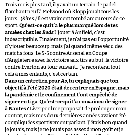
Trois mois plus tard, il y avait un terrain de padel
flambant neuf à Melwood où Klopp jouait tous les
jours !
(Rires.)
Il est vraiment tombé amoureux de ce
sport.
Qu’est-ce qui t’a le plus marqué lors de tes
années chez les
Reds
?
Jouer à Anfield, c’est
indescriptible. Finalement, je n’ai pas eu l’opportunité
d’y jouer beaucoup, mais j’ai quand même vécu des
matchs fous. Le 5-5 contre Arsenal en Coupe
d’Angleterre avec la victoire aux tirs au but, la victoire
contre Everton au tour suivant… Je raconterai tout
cela à mes enfants, c’est certain.
Dans un entretien pour
As
, tu expliquais que ton
objectif à l’été 2020 était de rentrer en Espagne, mais
la pandémie et le confinement t’ont empêché de
signer en Liga. Qu’est-ce qui t’a convaincu de signer
à Nantes ?
Liverpool me proposait de prolonger mon
contrat, mais mes deux dernières années avaient été
compliquées sportivement parlant. J’étais bon quand
je jouais, mais je ne jouais pas assez à mon goût et je