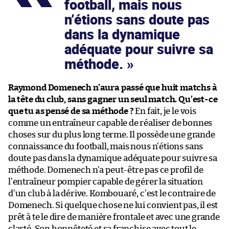
football, mais nous
n’étions sans doute pas
dans la dynamique
adéquate pour suivre sa
méthode.
Raymond Domenech n’aura passé que huit matchs à
la tête du club, sans gagner un seul match. Qu’est-ce
que tu as pensé de sa méthode ?
En fait, je le vois
comme un entraîneur capable de réaliser de bonnes
choses sur du plus long terme. Il possède une grande
connaissance du football, mais nous n’étions sans
doute pas dans la dynamique adéquate pour suivre sa
méthode. Domenech n’a peut-être pas ce profil de
l’entraîneur pompier capable de gérer la situation
d’un club à la dérive. Kombouaré, c’est le contraire de
Domenech. Si quelque chose ne lui convient pas, il est
prêt à te le dire de manière frontale et avec une grande
clarté. Son honnêteté et sa franchise avec tout le