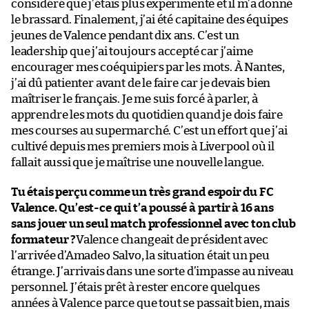
considéré que j’étais plus expérimenté et il m’a donné
le brassard. Finalement, j’ai été capitaine des équipes
jeunes de Valence pendant dix ans. C’est un
leadership que j’ai toujours accepté car j’aime
encourager mes coéquipiers par les mots. À Nantes,
j’ai dû patienter avant de le faire car je devais bien
maîtriser le français. Je me suis forcé à parler, à
apprendre les mots du quotidien quand je dois faire
mes courses au supermarché. C’est un effort que j’ai
cultivé depuis mes premiers mois à Liverpool où il
fallait aussi que je maîtrise une nouvelle langue.
Tu étais perçu comme un très grand espoir du FC
Valence. Qu’est-ce qui t’a poussé à partir à 16 ans
sans jouer un seul match professionnel avec ton club
formateur ?
Valence changeait de président avec
l’arrivée d’Amadeo Salvo, la situation était un peu
étrange. J’arrivais dans une sorte d’impasse au niveau
personnel. J’étais prêt à rester encore quelques
années à Valence parce que tout se passait bien, mais