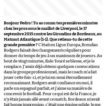
Bonjour Pedro ! Tu as connu tes premières minutes
chez les pros sous le maillot de Liverpool, le 17
septembre 2015 contre les Girondins de Bordeaux, au
Matmut Atlantique (1-1). Que retiens-tu de cette
grande première ?
C’était en Ligue Europa, Brendan
Rodgers faisait des changements réguliers pour
donner du temps de jeu à un maximum de joueurs. Au
bout de vingt minutes, Kolo Touré se blesse, et je le
remplace. J’avais déjà obtenu quelques convocations
dans le groupe professionnel, mais le coach m’a fait
jouer cette fois-ci, et je lui en serai éternellement
reconnaissant. Rodgers avait confiance en moi, il
parle un espagnol parfait, et j’aime sa manière de
concevoir le football. Pour ce qui est de la France, je
n’y étais jamais allé avant ce match. Bordeaux m’avait
fait bonne impression, c’était une équipe solide. Je me