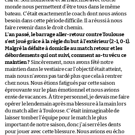
monde nous permettent d’être tous dans le même
bateau. C’était exactement le coach dont nous avions
besoin dans cette période difficile. Il a réussi à nous
faire revenir dans le droit chemin.
L’an passé, le barrage aller-retour contre Toulouse
s’est joué grâce à la règle du but à l’extérieur (2-1, 0-1).
Malgré la défaite à domicile au match retour et les
débordements qui ont suivi, comment as-tu vécu ce
maintien ?
Sincèrement, nous avons fêté notre
maintien dans le vestiaire car l’objectif était atteint,
mais nous n’avons pas tardé plus que cela à rentrer
chez nous. Nous étions fatigués par cette saison
éprouvante sur le plan émotionnel et nous avions
envie de vacances. À titre personnel, je devais me faire
opérer le lendemain après ma blessure à la main lors
du match aller à Toulouse. C’était inimaginable de
laisser tomber l’équipe pour le match le plus
important de notre saison, donc j’ai serré les dents
pour jouer avec cette blessure. Nous avions eu écho