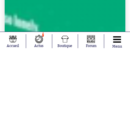
7
Accueil
Actus
Boutique
Forum
Menu
BOUTIQUE SO - LIVRES
"Le petit Livre Vert", 200 citations cultes