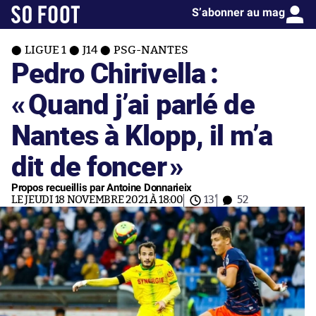
S’abonner au mag
LIGUE 1
J14
PSG-NANTES
Pedro Chirivella :
«
Quand j’ai parlé de
Nantes à Klopp, il m’a
dit de foncer
»
Propos recueillis par Antoine Donnarieix
LE JEUDI 18 NOVEMBRE 2021 À 18:00
13'
52