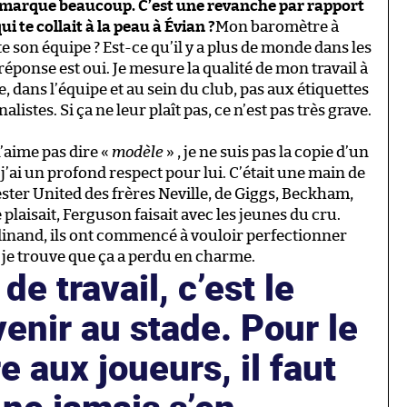
FC marque beaucoup. C’est une revanche par rapport
i te collait à la peau à Évian ?
Mon baromètre à
rte son équipe ? Est-ce qu’il y a plus de monde dans les
réponse est oui. Je mesure la qualité de mon travail à
, dans l’équipe et au sein du club, pas aux étiquettes
listes. Si ça ne leur plaît pas, ce n’est pas très grave.
n’aime pas dire «
modèle
» , je ne suis pas la copie d’un
j’ai un profond respect pour lui. C’était une main de
ster United des frères Neville, de Giggs, Beckham,
plaisait, Ferguson faisait avec les jeunes du cru.
erdinand, ils ont commencé à vouloir perfectionner
, je trouve que ça a perdu en charme.
de travail, c’est le
venir au stade. Pour le
e aux joueurs, il faut