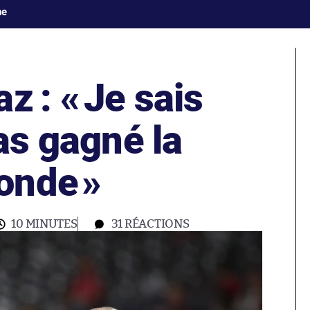
ne
z : «
Je sais
pas gagné la
onde
»
10 MINUTES
31
RÉACTIONS