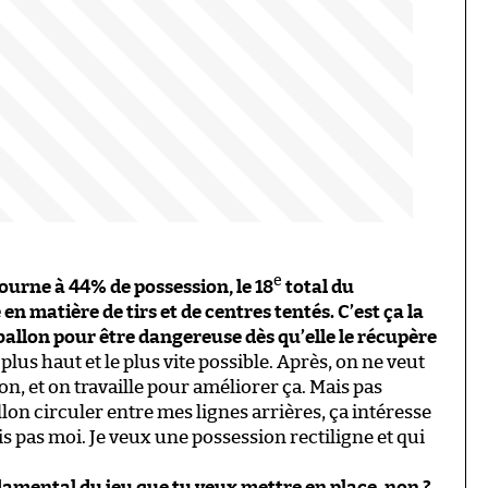
e
tourne à 44% de possession, le 18
total du
en matière de tirs et de centres tentés. C’est ça la
 ballon pour être dangereuse dès qu’elle le récupère
plus haut et le plus vite possible. Après, on ne veut
, et on travaille pour améliorer ça. Mais pas
llon circuler entre mes lignes arrières, ça intéresse
s pas moi. Je veux une possession rectiligne et qui
damental du jeu que tu veux mettre en place, non ?