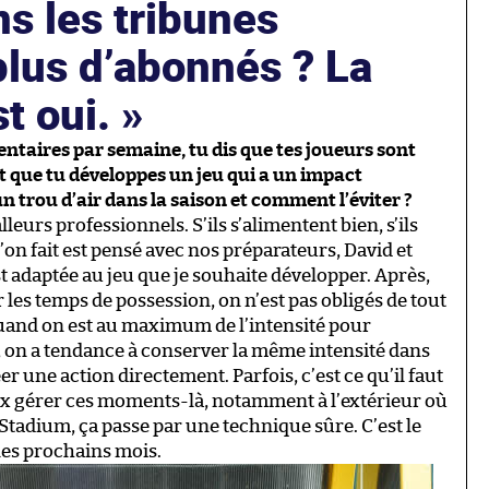
s les tribunes
plus d’abonnés ? La
t oui.
taires par semaine, tu dis que tes joueurs sont
 que tu développes un jeu qui a un impact
n trou d’air dans la saison et comment l’éviter ?
lleurs professionnels. S’ils s’alimentent bien, s’ils
 l’on fait est pensé avec nos préparateurs, David et
est adaptée au jeu que je souhaite développer. Après,
er les temps de possession, on n’est pas obligés de tout
, quand on est au maximum de l’intensité pour
t, on a tendance à conserver la même intensité dans
er une action directement. Parfois, c’est ce qu’il faut
eux gérer ces moments-là, notamment à l’extérieur où
Stadium, ça passe par une technique sûre. C’est le
les prochains mois.