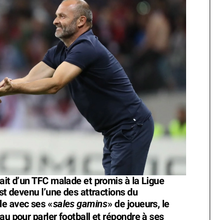
ait d’un TFC malade et promis à la Ligue
est devenu l’une des attractions du
sales gamins
le avec ses «
» de joueurs, le
au pour parler football et répondre à ses