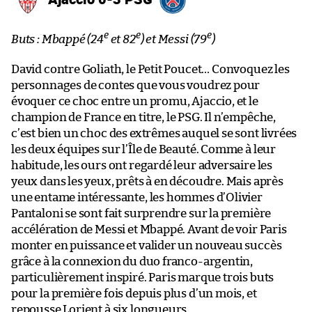
e
e
e
Buts : Mbappé (24
et 82
) et Messi (79
)
David contre Goliath, le Petit Poucet… Convoquez les
personnages de contes que vous voudrez pour
évoquer ce choc entre un promu, Ajaccio, et le
champion de France en titre, le PSG. Il n’empêche,
c’est bien un choc des extrêmes auquel se sont livrées
les deux équipes sur l’Île de Beauté. Comme à leur
habitude, les ours ont regardé leur adversaire les
yeux dans les yeux, prêts à en découdre. Mais après
une entame intéressante, les hommes d’Olivier
Pantaloni se sont fait surprendre sur la première
accélération de Messi et Mbappé. Avant de voir Paris
monter en puissance et valider un nouveau succès
grâce à la connexion du duo franco-argentin,
particulièrement inspiré. Paris marque trois buts
pour la première fois depuis plus d’un mois, et
repousse Lorient à six longueurs.