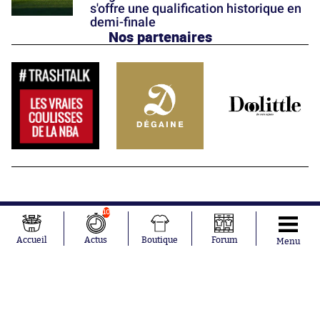
s'offre une qualification historique en
demi-finale
Nos partenaires
10
Accueil
Actus
Boutique
Forum
Menu
Abonnements
Contacts
La boutique SO PRESS
Mentions légales
Conditions générales d'utilisation
Publicité
Consentement RGPD
Recrutement
Joueurs en
Équipes en