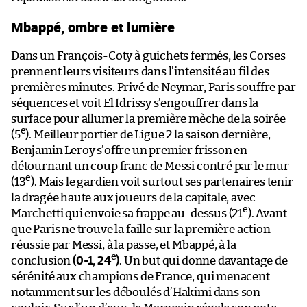
Mbappé, ombre et lumière
Dans un François-Coty à guichets fermés, les Corses
prennent leurs visiteurs dans l’intensité au fil des
premières minutes. Privé de Neymar, Paris souffre par
séquences et voit El Idrissy s’engouffrer dans la
surface pour allumer la première mèche de la soirée
e
(5
). Meilleur portier de Ligue 2 la saison dernière,
Benjamin Leroy s’offre un premier frisson en
détournant un coup franc de Messi contré par le mur
e
(13
). Mais le gardien voit surtout ses partenaires tenir
la dragée haute aux joueurs de la capitale, avec
e
Marchetti qui envoie sa frappe au-dessus (21
). Avant
que Paris ne trouve la faille sur la première action
réussie par Messi, à la passe, et Mbappé, à la
e
conclusion
(0-1, 24
)
. Un but qui donne davantage de
sérénité aux champions de France, qui menacent
notamment sur les déboulés d’Hakimi dans son