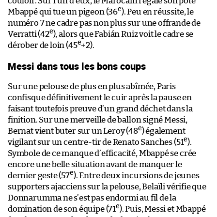
couloir. Sur l’un d’eux, le Marocain régale son pote
e
Mbappé qui tue un pigeon (36
). Peu en réussite, le
numéro 7 ne cadre pas non plus sur une offrande de
e
Verratti (42
), alors que Fabián Ruiz voit le cadre se
e
dérober de loin (45
+2).
Messi dans tous les bons coups
Sur une pelouse de plus en plus abîmée, Paris
confisque définitivement le cuir après la pause en
faisant toutefois preuve d’un grand déchet dans la
finition. Sur une merveille de ballon signé Messi,
e
Bernat vient buter sur un Leroy (48
) également
e
vigilant sur un centre-tir de Renato Sanches (51
).
Symbole de ce manque d’efficacité, Mbappé se crée
encore une belle situation avant de manquer le
e
dernier geste (57
). Entre deux incursions de jeunes
supporters ajacciens sur la pelouse, Belaïli vérifie que
Donnarumma ne s’est pas endormi au fil de la
e
domination de son équipe (71
). Puis, Messi et Mbappé