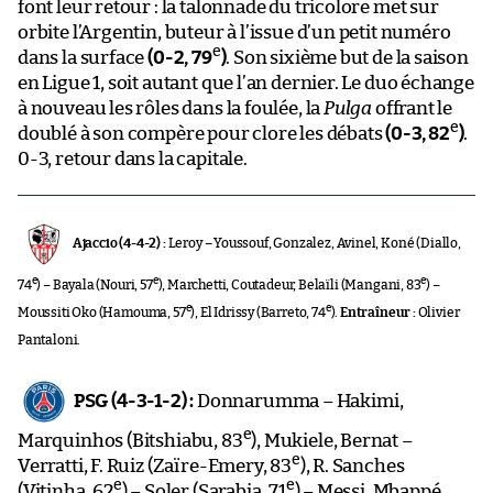
font leur retour : la talonnade du tricolore met sur
orbite l’Argentin, buteur à l’issue d’un petit numéro
e
dans la surface
(0-2, 79
)
. Son sixième but de la saison
en Ligue 1, soit autant que l’an dernier. Le duo échange
à nouveau les rôles dans la foulée, la
Pulga
offrant le
e
doublé à son compère pour clore les débats
(0-3, 82
)
.
0-3, retour dans la capitale.
Ajaccio (4-4-2) :
Leroy – Youssouf, Gonzalez, Avinel, Koné (Diallo,
e
e
e
74
) – Bayala (Nouri, 57
), Marchetti, Coutadeur, Belaïli (Mangani, 83
) –
e
e
Moussiti Oko (Hamouma, 57
), El Idrissy (Barreto, 74
).
Entraîneur :
Olivier
Pantaloni.
PSG (4-3-1-2) :
Donnarumma – Hakimi,
e
Marquinhos (Bitshiabu, 83
), Mukiele, Bernat –
e
Verratti, F. Ruiz (Zaïre-Emery, 83
), R. Sanches
e
e
(Vitinha, 62
) – Soler (Sarabia, 71
) – Messi, Mbappé