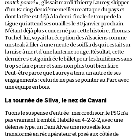
match pourri
» , glissait mardi Thierry Laurey, skipper
d’un Racing deuxième meilleure attaque du pays et
dont la tête est déjà à la demi-finale de Coupe de la
Ligue qui attend ses ouailles le 30 janvier prochain.
N’étant déjà plus concerné par cette histoire, Thomas
Tuchel, lui, voyait la réception des Alsaciens comme
un steak à filer à une meute de soiffards qui restait sur
la mise à mort d’une lanterne rouge. Résultat, cette
dernière s’est goinfrée le billet pour les huitièmes sans
trop se faire prier et sans non plus tout bien faire.
Peut-être parce que Laurey a tenu un autre de ses
engagements : celui de ne pas se pointer au Parc avec
une équipe en bois.
La tournée de Silva, le nez de Cavani
Tuons le suspense d’entrée : mercredi soir, le PSG n’a
pas vraiment tremblé. Habillé en 4-2-2-2, avec une
défense type, un Dani Alves une nouvelle fois
transformé en récupérateur et posé aux côtés de