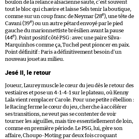
boulon de la relance alsacienne saute, c’est souvent
tout le bloc qui chavire et laisse Sels tenir la boutique,
e
comme sur un coup franc de Neymar (28
), une tête de
e
Cavani (39
) ou un autre pétard envoyé par le pied
gauche du marionnettiste brésilien avant la pause
e
(44
). Point positif côté PSG : avec une paire Silva-
Marquinhos comme ça, Tuchel peut pioncer en paix.
Point définitif : Paris a définitivement besoin d’un
nouveau jouet au milieu.
Jesé II, le retour
Joueur, Laurey muscle le cœur du jeu dès le retour des
vestiaires et pose un 4-1-4-1 sur le plateau, où Kenny
Lala vient remplacer Carole. Pour une petite rébellion :
le Racing ferme le cœur du jeu, cherche à accélérer
ses transitions, ne veut pas se contenter de voir
tourner les aiguilles, mais tire essentiellement de loin,
comme en première période. Le PSG, lui, gère son
affaire, Choupo-Moting par deux fois croquant