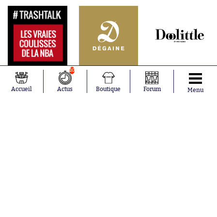
10
Accueil
Actus
Boutique
Forum
Menu
Abonnements
Contacts
La boutique SO PRESS
Mentions légales
Conditions générales d'utilisation
Publicité
Consentement RGPD
Recrutement
Joueurs en
Équipes en
tendance
tendance
Mohamed
Chelsea