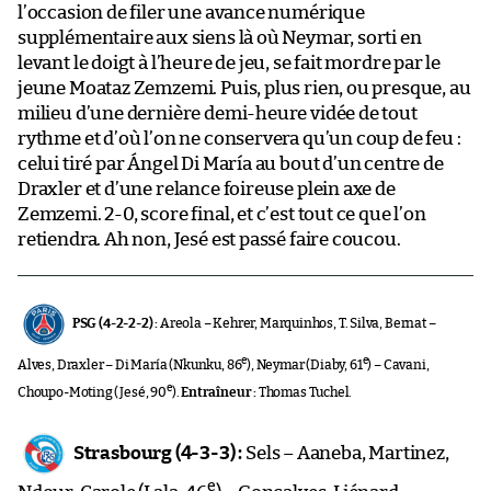
l’occasion de filer une avance numérique
supplémentaire aux siens là où Neymar, sorti en
levant le doigt à l’heure de jeu, se fait mordre par le
jeune Moataz Zemzemi. Puis, plus rien, ou presque, au
milieu d’une dernière demi-heure vidée de tout
rythme et d’où l’on ne conservera qu’un coup de feu :
celui tiré par Ángel Di María au bout d’un centre de
Draxler et d’une relance foireuse plein axe de
Zemzemi. 2-0, score final, et c’est tout ce que l’on
retiendra. Ah non, Jesé est passé faire coucou.
PSG (4-2-2-2) :
Areola – Kehrer, Marquinhos, T. Silva, Bernat –
e
e
Alves, Draxler – Di María (Nkunku, 86
), Neymar (Diaby, 61
) – Cavani,
e
Choupo-Moting (Jesé, 90
).
Entraîneur :
Thomas Tuchel.
Strasbourg (4-3-3) :
Sels – Aaneba, Martinez,
e