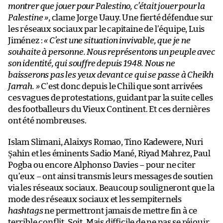
montrer que jouer pour Palestino, c’était jouer pour la
Palestine »
, clame Jorge Uauy. Une fierté défendue sur
les réseaux sociaux par le capitaine de l’équipe, Luis
Jiménez :
« C’est une situation invivable, que je ne
souhaite à personne. Nous représentons un peuple avec
son identité, qui souffre depuis 1948. Nous ne
baisserons pas les yeux devant ce qui se passe à Cheikh
Jarrah. »
C’est donc depuis le Chili que sont arrivées
ces vagues de protestations, guidant par la suite celles
des footballeurs du Vieux Continent. Et ces dernières
ont été nombreuses.
Islam Slimani, Alaixys Romao, Tino Kadewere, Nuri
Şahin et les éminents Sadio Mané, Riyad Mahrez, Paul
Pogba ou encore Alphonso Davies – pour ne citer
qu’eux – ont ainsi transmis leurs messages de soutien
via les réseaux sociaux. Beaucoup souligneront que la
mode des réseaux sociaux et les sempiternels
hashtags
ne permettront jamais de mettre fin à ce
terrible conflit. Soit. Mais difficile de ne pas se réjouir