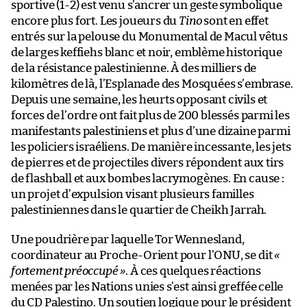
sportive (1-2) est venu s’ancrer un geste symbolique
encore plus fort. Les joueurs du
Tino
sont en effet
entrés sur la pelouse du Monumental de Macul vêtus
de larges keffiehs blanc et noir, emblème historique
de la résistance palestinienne. À des milliers de
kilomètres de là, l’Esplanade des Mosquées s’embrase.
Depuis une semaine, les heurts opposant civils et
forces de l’ordre ont fait plus de 200 blessés parmi les
manifestants palestiniens et plus d’une dizaine parmi
les policiers israéliens. De manière incessante, les jets
de pierres et de projectiles divers répondent aux tirs
de flashball et aux bombes lacrymogènes. En cause :
un projet d’expulsion visant plusieurs familles
palestiniennes dans le quartier de Cheikh Jarrah.
Une poudrière par laquelle Tor Wennesland,
coordinateur au Proche-Orient pour l’ONU, se dit
«
fortement préoccupé »
. À ces quelques réactions
menées par les Nations unies s’est ainsi greffée celle
du CD Palestino. Un soutien logique pour le président