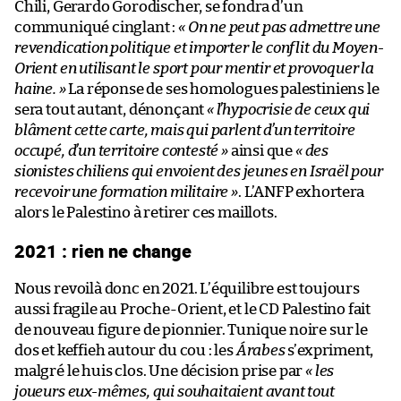
Chili, Gerardo Gorodischer, se fondra d’un
communiqué cinglant :
« On ne peut pas admettre une
revendication politique et importer le conflit du Moyen-
Orient en utilisant le sport pour mentir et provoquer la
haine. »
La réponse de ses homologues palestiniens le
sera tout autant, dénonçant
« l’hypocrisie de ceux qui
blâment cette carte, mais qui parlent d’un territoire
occupé, d’un territoire contesté »
ainsi que
« des
sionistes chiliens qui envoient des jeunes en Israël pour
recevoir une formation militaire »
. L’ANFP exhortera
alors le Palestino à retirer ces maillots.
2021 : rien ne change
Nous revoilà donc en 2021. L’équilibre est toujours
aussi fragile au Proche-Orient, et le CD Palestino fait
de nouveau figure de pionnier. Tunique noire sur le
dos et keffieh autour du cou : les
Árabes
s’expriment,
malgré le huis clos. Une décision prise par
« les
joueurs eux-mêmes, qui souhaitaient avant tout