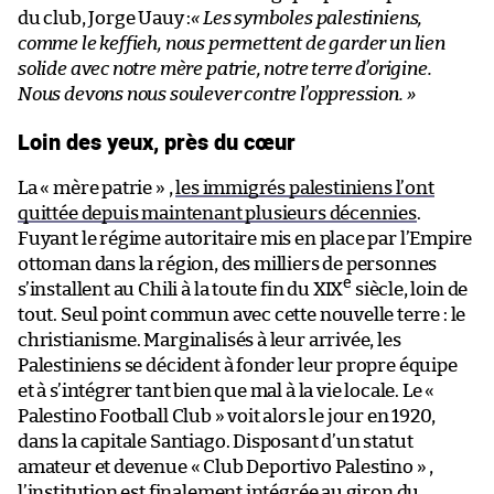
du club, Jorge Uauy :
« Les symboles palestiniens,
comme le keffieh, nous permettent de garder un lien
solide avec notre mère patrie, notre terre d’origine.
Nous devons nous soulever contre l’oppression. »
Loin des yeux, près du cœur
La « mère patrie » ,
les immigrés palestiniens l’ont
quittée depuis maintenant plusieurs décennies
.
Fuyant le régime autoritaire mis en place par l’Empire
ottoman dans la région, des milliers de personnes
e
s’installent au Chili à la toute fin du XIX
siècle, loin de
tout. Seul point commun avec cette nouvelle terre : le
christianisme. Marginalisés à leur arrivée, les
Palestiniens se décident à fonder leur propre équipe
et à s’intégrer tant bien que mal à la vie locale. Le «
Palestino Football Club » voit alors le jour en 1920,
dans la capitale Santiago. Disposant d’un statut
amateur et devenue « Club Deportivo Palestino » ,
l’institution est finalement intégrée au giron du