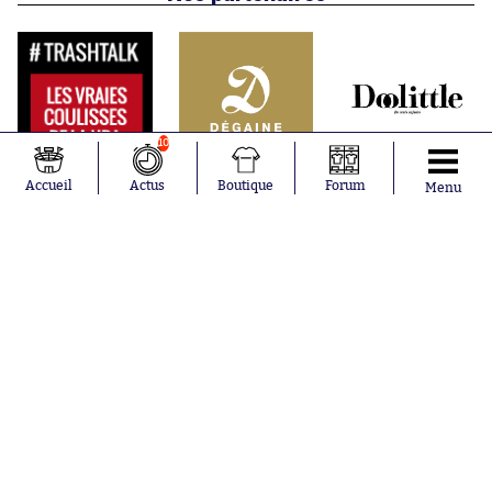
10
Accueil
Actus
Boutique
Forum
Menu
Abonnements
Contacts
La boutique SO PRESS
Mentions légales
Conditions générales d'utilisation
Publicité
Consentement RGPD
Recrutement
Joueurs en
Équipes en
tendance
tendance
Mohamed
Chelsea