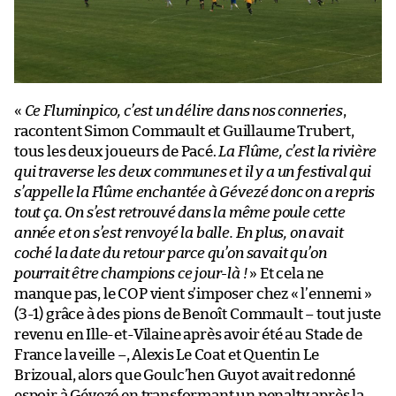
«
Ce Fluminpico, c’est un délire dans nos conneries
,
racontent Simon Commault et Guillaume Trubert,
tous les deux joueurs de Pacé.
La Flûme, c’est la rivière
qui traverse les deux communes et il y a un festival qui
s’appelle la Flûme enchantée à Gévezé donc on a repris
tout ça. On s’est retrouvé dans la même poule cette
année et on s’est renvoyé la balle. En plus, on avait
coché la date du retour parce qu’on savait qu’on
pourrait être champions ce jour-là !
» Et cela ne
manque pas, le COP vient s’imposer chez « l’ennemi »
(3-1) grâce à des pions de Benoît Commault – tout juste
revenu en Ille-et-Vilaine après avoir été au Stade de
France la veille –, Alexis Le Coat et Quentin Le
Brizoual, alors que Goulc’hen Guyot avait redonné
espoir à Gévezé en transformant un penalty après la