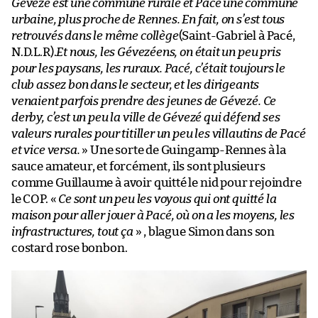
Gévezé est une commune rurale et Pacé une commune
urbaine, plus proche de Rennes. En fait, on s’est tous
retrouvés dans le même collège
(Saint-Gabriel à Pacé,
N.D.L.R).
Et nous, les Gévezéens, on était un peu pris
pour les paysans, les ruraux. Pacé, c’était toujours le
club assez bon dans le secteur, et les dirigeants
venaient parfois prendre des jeunes de Gévezé. Ce
derby, c’est un peu la ville de Gévezé qui défend ses
valeurs rurales pour titiller un peu les villautins de Pacé
et vice versa.
» Une sorte de Guingamp-Rennes à la
sauce amateur, et forcément, ils sont plusieurs
comme Guillaume à avoir quitté le nid pour rejoindre
le COP. «
Ce sont un peu les voyous qui ont quitté la
maison pour aller jouer à Pacé, où on a les moyens, les
infrastructures, tout ça
» , blague Simon dans son
costard rose bonbon.