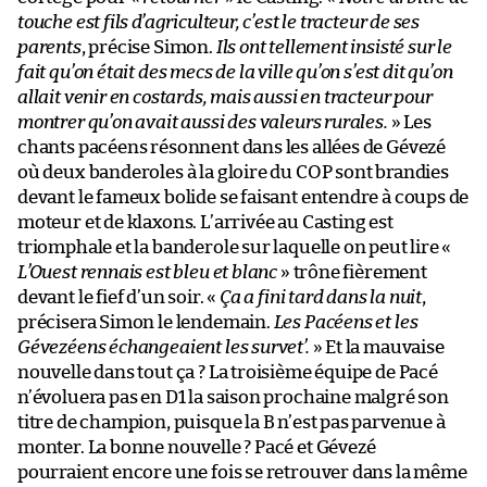
touche est fils d’agriculteur, c’est le tracteur de ses
parents
, précise Simon.
Ils ont tellement insisté sur le
fait qu’on était des mecs de la ville qu’on s’est dit qu’on
allait venir en costards, mais aussi en tracteur pour
montrer qu’on avait aussi des valeurs rurales.
» Les
chants pacéens résonnent dans les allées de Gévezé
où deux banderoles à la gloire du COP sont brandies
devant le fameux bolide se faisant entendre à coups de
moteur et de klaxons. L’arrivée au Casting est
triomphale et la banderole sur laquelle on peut lire «
L’Ouest rennais est bleu et blanc
» trône fièrement
devant le fief d’un soir. «
Ça a fini tard dans la nuit
,
précisera Simon le lendemain.
Les Pacéens et les
Gévezéens échangeaient les survet’.
» Et la mauvaise
nouvelle dans tout ça ? La troisième équipe de Pacé
n’évoluera pas en D1 la saison prochaine malgré son
titre de champion, puisque la B n’est pas parvenue à
monter. La bonne nouvelle ? Pacé et Gévezé
pourraient encore une fois se retrouver dans la même