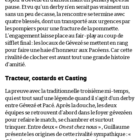
pause. Et vu qu’un derby n’en serait pas vraiment un
sans un peu de casse, la rencontre se termine avec
quatre blessés, dont un transporté aux urgences par
les pompiers pour une fracture de la pommette.
L’engagement laisse place au fair-play au coup de
sifflet final : les locaux de Gévezé se mettent en rang
pour faire une haie d’honneur aux Pacéens. Car cette
rivalité de clocher est avant tout une grande histoire
d’amitié.
Tracteur, costards et Casting
La preuve avec la traditionnelle troisième mi-temps,
qui est tout sauf une légende quand il s’agit d’un derby
entre Gévezé et Pacé. Après la douche, les deux
équipes se retrouvent d’abord dans le foyer gévezéen
pour refaire le match, se chambrer et surtout
trinquer. Entre deux «
On est chez nous
» , Guillaume
présente les origines de cette rivalité sympathique : «