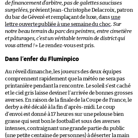
de financement d’arbitre, pas de galettes saucisses
surgelées
, prévient Jean-Christophe Delacroix, patron
du bar de Gévezé et remplaçant de luxe, dans
une
lettre ouverte publiée à une semaine du choc
.
Sur
notre beau terrain du parc des peintres, entre cimetière
et pâturages, c’est un véritable terrain de district qui
vous attend !
» Le rendez-vous est pris.
Dans l’enfer du Fluminpico
Au réveil dimanche, les joueurs des deux équipes
comprennent rapidement que la météo ne sera pas
printanière pendant la rencontre. Le soleil s’est caché
et le ciel gris laisse deviner l’arrivée de bonnes grosses
averses. En raison de la finale de la Coupe de France, le
derby a été décalé à la fin d’après-midi. Le coup
d’envoi est donné à 17 heures sur une pelouse bien
grasse qui sent bon le football et sous des averses
intenses, contraignant une grande partie du public
(une petite centaine de personnes) à déserter la main