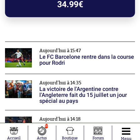
34.99€
Aujourd'hui à 15:47
Le FC Barcelone rentre dans la course
pour Rodri
Aujourd'hui à 14:35
La victoire de l'Argentine contre
l'Angleterre fait du 15 juillet un jour
spécial au pays
Aujourd'hui à 14:18
Deux footballeuses iraniennes exilées
10
en Australie obtiennent la citoyenneté
Nos partenaires
Accueil
Actus
Boutique
Forum
Menu