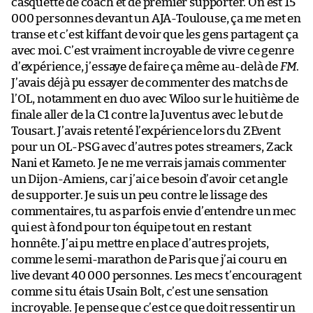
casquette de coach et de premier supporter. On est 15
000 personnes devant un AJA-Toulouse, ça me met en
transe et c’est kiffant de voir que les gens partagent ça
avec moi. C’est vraiment incroyable de vivre ce genre
d’expérience, j’essaye de faire ça même au-delà de
FM
.
J’avais déjà pu essayer de commenter des matchs de
l’OL, notamment en duo avec Wiloo sur le huitième de
finale aller de la C1 contre la Juventus avec le but de
Tousart. J’avais retenté l’expérience lors du ZEvent
pour un OL-PSG avec d’autres potes streamers, Zack
Nani et Kameto. Je ne me verrais jamais commenter
un Dijon-Amiens, car j’ai ce besoin d’avoir cet angle
de supporter. Je suis un peu contre le lissage des
commentaires, tu as parfois envie d’entendre un mec
qui est à fond pour ton équipe tout en restant
honnête. J’ai pu mettre en place d’autres projets,
comme le semi-marathon de Paris que j’ai couru en
live devant 40 000 personnes. Les mecs t’encouragent
comme si tu étais Usain Bolt, c’est une sensation
incroyable. Je pense que c’est ce que doit ressentir un