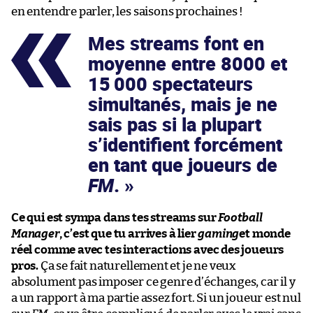
en entendre parler, les saisons prochaines !
Mes streams font en
moyenne entre 8000 et
15 000 spectateurs
simultanés, mais je ne
sais pas si la plupart
s’identifient forcément
en tant que joueurs de
FM
.
Ce qui est sympa dans tes streams sur
Football
Manager
, c’est que tu arrives à lier
gaming
et monde
réel comme avec tes interactions avec des joueurs
pros.
Ça se fait naturellement et je ne veux
absolument pas imposer ce genre d’échanges, car il y
a un rapport à ma partie assez fort. Si un joueur est nul