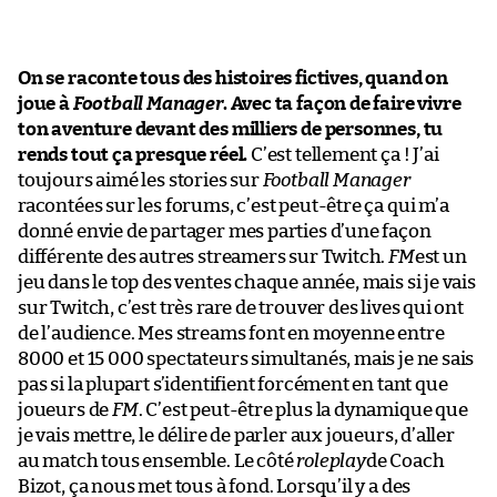
On se raconte tous des histoires fictives, quand on
joue à
Football Manager
. Avec ta façon de faire vivre
ton aventure devant des milliers de personnes, tu
rends tout ça presque réel.
C’est tellement ça ! J’ai
toujours aimé les stories sur
Football Manager
racontées sur les forums, c’est peut-être ça qui m’a
donné envie de partager mes parties d’une façon
différente des autres streamers sur Twitch.
FM
est un
jeu dans le top des ventes chaque année, mais si je vais
sur Twitch, c’est très rare de trouver des lives qui ont
de l’audience. Mes streams font en moyenne entre
8000 et 15 000 spectateurs simultanés, mais je ne sais
pas si la plupart s’identifient forcément en tant que
joueurs de
FM
. C’est peut-être plus la dynamique que
je vais mettre, le délire de parler aux joueurs, d’aller
au match tous ensemble. Le côté
roleplay
de Coach
Bizot, ça nous met tous à fond. Lorsqu’il y a des