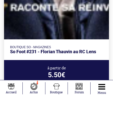
BOUTIQUE SO - MAGAZINES
So Foot #231 - Florian Thauvin au RC Lens
à partir de
5.50€
5
Accueil
Actus
Boutique
Forum
Menu
Aujourd'hui à 10:33