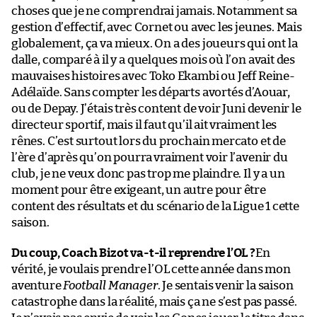
choses que je ne comprendrai jamais. Notamment sa
gestion d’effectif, avec Cornet ou avec les jeunes. Mais
globalement, ça va mieux. On a des joueurs qui ont la
dalle, comparé à il y a quelques mois où l’on avait des
mauvaises histoires avec Toko Ekambi ou Jeff Reine-
Adélaïde. Sans compter les départs avortés d’Aouar,
ou de Depay. J’étais très content de voir Juni devenir le
directeur sportif, mais il faut qu’il ait vraiment les
rênes. C’est surtout lors du prochain mercato et de
l’ère d’après qu’on pourra vraiment voir l’avenir du
club, je ne veux donc pas trop me plaindre. Il y a un
moment pour être exigeant, un autre pour être
content des résultats et du scénario de la Ligue 1 cette
saison.
Du coup, Coach Bizot va-t-il reprendre l’OL ?
En
vérité, je voulais prendre l’OL cette année dans mon
aventure
Football Manager
. Je sentais venir la saison
catastrophe dans la réalité, mais ça ne s’est pas passé.