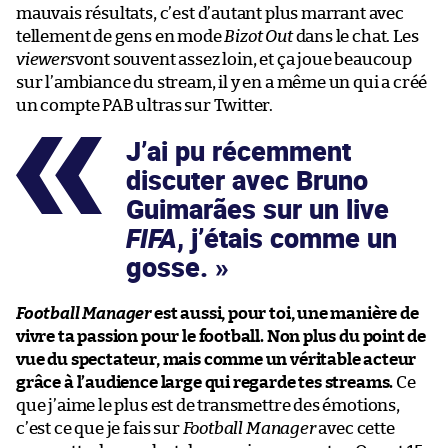
mauvais résultats, c’est d’autant plus marrant avec
tellement de gens en mode
Bizot Out
dans le chat. Les
viewers
vont souvent assez loin, et ça joue beaucoup
sur l’ambiance du stream, il y en a même un qui a créé
un compte PAB ultras sur Twitter.
J’ai pu récemment
discuter avec Bruno
Guimarães sur un live
FIFA
, j’étais comme un
gosse.
Football Manager
est aussi, pour toi, une manière de
vivre ta passion pour le football. Non plus du point de
vue du spectateur, mais comme un véritable acteur
grâce à l’audience large qui regarde tes streams.
Ce
que j’aime le plus est de transmettre des émotions,
c’est ce que je fais sur
Football Manager
avec cette