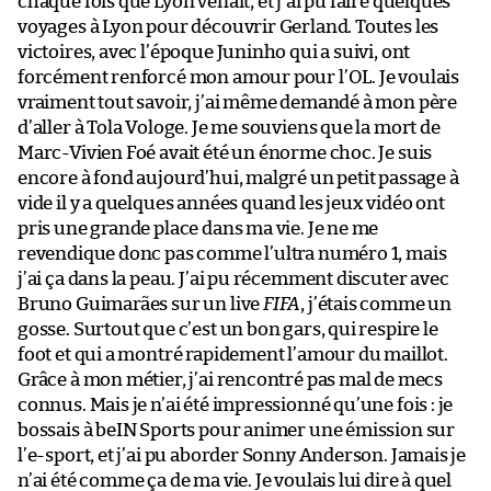
chaque fois que Lyon venait, et j’ai pu faire quelques
voyages à Lyon pour découvrir Gerland. Toutes les
victoires, avec l’époque Juninho qui a suivi, ont
forcément renforcé mon amour pour l’OL. Je voulais
vraiment tout savoir, j’ai même demandé à mon père
d’aller à Tola Vologe. Je me souviens que la mort de
Marc-Vivien Foé avait été un énorme choc. Je suis
encore à fond aujourd’hui, malgré un petit passage à
vide il y a quelques années quand les jeux vidéo ont
pris une grande place dans ma vie. Je ne me
revendique donc pas comme l’ultra numéro 1, mais
j’ai ça dans la peau. J’ai pu récemment discuter avec
Bruno Guimarães sur un live
FIFA
, j’étais comme un
gosse. Surtout que c’est un bon gars, qui respire le
foot et qui a montré rapidement l’amour du maillot.
Grâce à mon métier, j’ai rencontré pas mal de mecs
connus. Mais je n’ai été impressionné qu’une fois : je
bossais à beIN Sports pour animer une émission sur
l’e-sport, et j’ai pu aborder Sonny Anderson. Jamais je
n’ai été comme ça de ma vie. Je voulais lui dire à quel