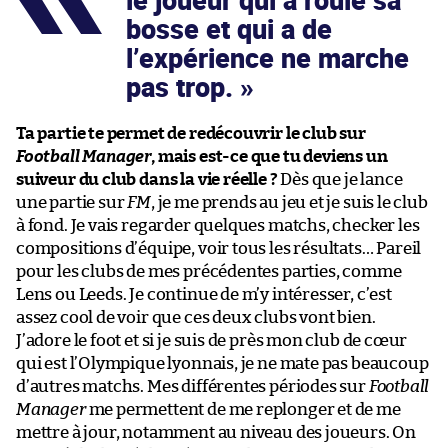
bosse et qui a de
l’expérience ne marche
pas trop.
Ta partie te permet de redécouvrir le club sur
Football Manager
, mais est-ce que tu deviens un
suiveur du club dans la vie réelle ?
Dès que je lance
une partie sur
FM
, je me prends au jeu et je suis le club
à fond. Je vais regarder quelques matchs, checker les
compositions d’équipe, voir tous les résultats… Pareil
pour les clubs de mes précédentes parties, comme
Lens ou Leeds. Je continue de m’y intéresser, c’est
assez cool de voir que ces deux clubs vont bien.
J’adore le foot et si je suis de près mon club de cœur
qui est l’Olympique lyonnais, je ne mate pas beaucoup
d’autres matchs. Mes différentes périodes sur
Football
Manager
me permettent de me replonger et de me
mettre à jour, notamment au niveau des joueurs. On