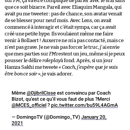
sur
FM
, ça va être compliqué de parler avec le vrai sans
que ce soit bizarre. Pareil avec Eliaquim Mangala, qui
avait pu me tweeter : pas de chance, son avatar venait
de se blesser pour neuf mois. Avec Lens, on avait
commencé à interagir et c’était sympa, car ça avait
créé une petite hype. Ils voulaient même me faire
venir à Bollaert ! Auxerre ne m’a pas contacté, mais ce
n’est pas grave. Je ne vais pas forcer le truc, j’ai envie
que mes parties sur
FM
restent un jeu, même si je peux
pousser le délire
roleplay
à fond. Après, si un jour
Hamza Sakhi me tweete
« Coach, j’espère que je vais
être bon ce soir »
, je vais adorer.
Même
@DjibrilCisse
est convaincu par Coach
Bizot, qu’est ce qu’il vous faut de plus ?Merci
@MCES_officiel
?
pic.twitter.com/bu59L4AGmA
— DomingoTV (@Domingo_TV)
January 20,
2021