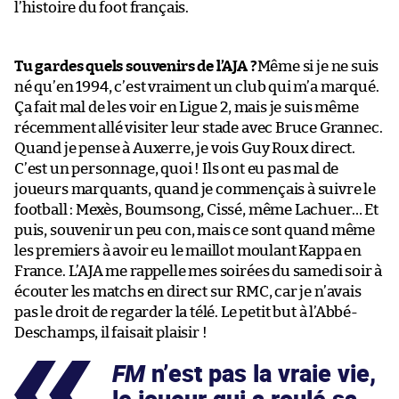
l’histoire du foot français.
Tu gardes quels souvenirs de l’AJA ?
Même si je ne suis
né qu’en 1994, c’est vraiment un club qui m’a marqué.
Ça fait mal de les voir en Ligue 2, mais je suis même
récemment allé visiter leur stade avec Bruce Grannec.
Quand je pense à Auxerre, je vois Guy Roux direct.
C’est un personnage, quoi ! Ils ont eu pas mal de
joueurs marquants, quand je commençais à suivre le
football : Mexès, Boumsong, Cissé, même Lachuer… Et
puis, souvenir un peu con, mais ce sont quand même
les premiers à avoir eu le maillot moulant Kappa en
France. L’AJA me rappelle mes soirées du samedi soir à
écouter les matchs en direct sur RMC, car je n’avais
pas le droit de regarder la télé. Le petit but à l’Abbé-
Deschamps, il faisait plaisir !
FM
n’est pas la vraie vie,
le joueur qui a roulé sa