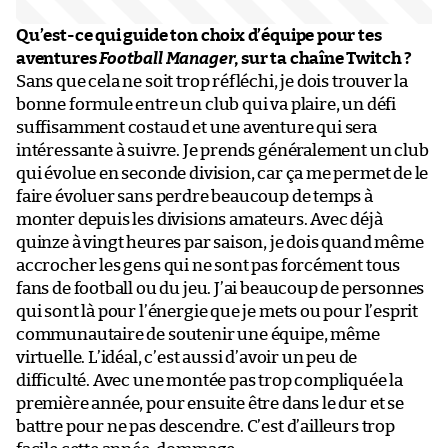
Qu’est-ce qui guide ton choix d’équipe pour tes
aventures
Football Manager
, sur ta chaîne Twitch ?
Sans que cela ne soit trop réfléchi, je dois trouver la
bonne formule entre un club qui va plaire, un défi
suffisamment costaud et une aventure qui sera
intéressante à suivre. Je prends généralement un club
qui évolue en seconde division, car ça me permet de le
faire évoluer sans perdre beaucoup de temps à
monter depuis les divisions amateurs. Avec déjà
quinze à vingt heures par saison, je dois quand même
accrocher les gens qui ne sont pas forcément tous
fans de football ou du jeu. J’ai beaucoup de personnes
qui sont là pour l’énergie que je mets ou pour l’esprit
communautaire de soutenir une équipe, même
virtuelle. L’idéal, c’est aussi d’avoir un peu de
difficulté. Avec une montée pas trop compliquée la
première année, pour ensuite être dans le dur et se
battre pour ne pas descendre. C’est d’ailleurs trop