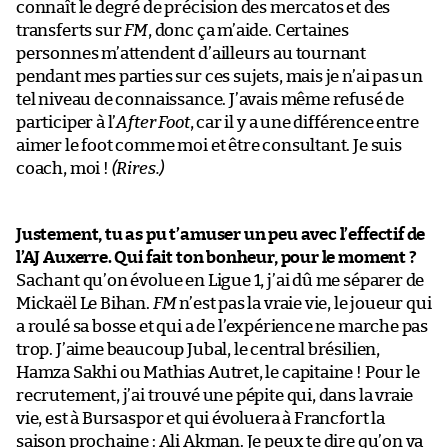
connaît le degré de précision des mercatos et des
transferts sur
FM
, donc ça m’aide. Certaines
personnes m’attendent d’ailleurs au tournant
pendant mes parties sur ces sujets, mais je n’ai pas un
tel niveau de connaissance. J’avais même refusé de
participer à l’
After Foot
, car il y a une différence entre
aimer le foot comme moi et être consultant. Je suis
coach, moi !
(Rires.)
Justement, tu as pu t’amuser un peu avec l’effectif de
l’AJ Auxerre. Qui fait ton bonheur, pour le moment ?
Sachant qu’on évolue en Ligue 1, j’ai dû me séparer de
Mickaël Le Bihan.
FM
n’est pas la vraie vie, le joueur qui
a roulé sa bosse et qui a de l’expérience ne marche pas
trop. J’aime beaucoup Jubal, le central brésilien,
Hamza Sakhi ou Mathias Autret, le capitaine ! Pour le
recrutement, j’ai trouvé une pépite qui, dans la vraie
vie, est à Bursaspor et qui évoluera à Francfort la
saison prochaine : Ali Akman. Je peux te dire qu’on va