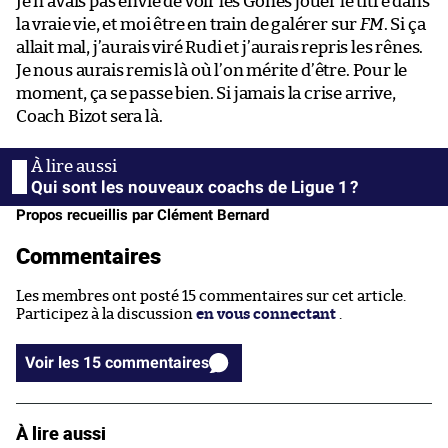
Je n’avais pas envie de voir les Gones jouer le titre dans
la vraie vie, et moi être en train de galérer sur
FM
. Si ça
allait mal, j’aurais viré Rudi et j’aurais repris les rênes.
Je nous aurais remis là où l’on mérite d’être. Pour le
moment, ça se passe bien. Si jamais la crise arrive,
Coach Bizot sera là.
Qui sont les nouveaux coachs de Ligue 1 ?
Propos recueillis par Clément Bernard
Commentaires
Les membres ont posté 15 commentaires sur cet article.
Participez à la discussion
en vous connectant
.
Voir les 15 commentaires
À lire aussi