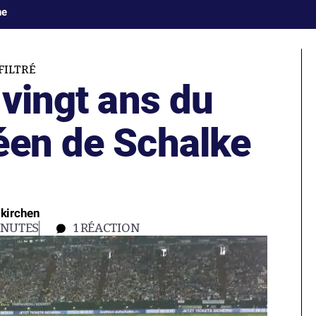
ne
FILTRÉ
 vingt ans du
éen de Schalke
nkirchen
INUTES
1
RÉACTION