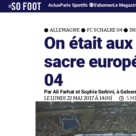
Actus
Paris Sportifs 🔞
S'abonner
Le Magazi
ALLEMAGNE
FC SCHALKE 04
IN
On était aux
sacre europ
04
Par Ali Farhat et Sophie Serbini, à Gelse
LE LUNDI 22 MAI 2017 À 14:00
5 M