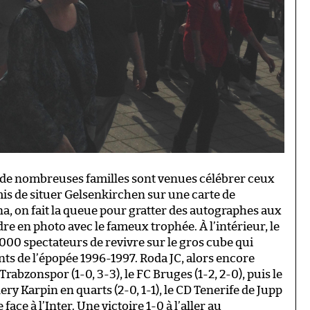
ue de nombreuses familles sont venues célébrer ceux
mis de situer Gelsenkirchen sur une carte de
na, on fait la queue pour gratter des autographes aux
e en photo avec le fameux trophée. À l’intérieur, le
 000 spectateurs de revivre sur le gros cube qui
ts de l’épopée 1996-1997. Roda JC, alors encore
rabzonspor (1-0, 3-3), le FC Bruges (1-2, 2-0), puis le
ry Karpin en quarts (2-0, 1-1), le CD Tenerife de Jupp
 face à l’Inter. Une victoire 1-0 à l’aller au