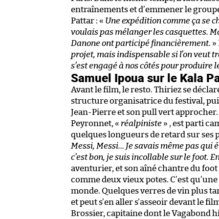
entraînements et d’emmener le groupe
Pattar : «
Une expédition comme ça se chi
voulais pas mélanger les casquettes. Mai
Danone ont participé financièrement.
» 
projet, mais indispensable si l’on veut 
s’est engagé à nos côtés pour produire le
Samuel Ipoua sur le Kala Pa
Avant le film, le resto. Thiriez se déclar
structure organisatrice du festival, pu
Jean-Pierre et son pull vert approcher
Peyronnet, «
réalpiniste
» , est parti c
quelques longueurs de retard sur ses p
Messi, Messi… Je savais même pas qui ét
c’est bon, je suis incollable sur le foot. E
aventurier, et son aîné chantre du foo
comme deux vieux potes. C’est qu’une 
monde. Quelques verres de vin plus tar
et peut s’en aller s’asseoir devant le fi
Brossier, capitaine dont le Vagabond 