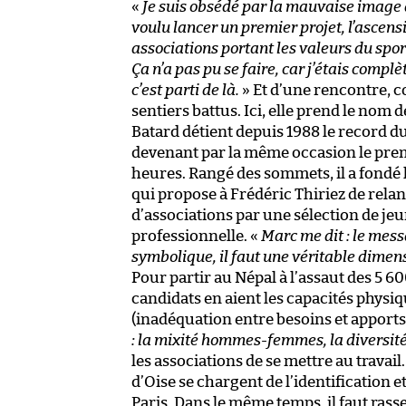
«
Je suis obsédé par la mauvaise image 
voulu lancer un premier projet, l’ascen
associations portant les valeurs du spor
Ça n’a pas pu se faire, car j’étais complè
c’est parti de là.
» Et d’une rencontre, c
sentiers battus. Ici, elle prend le nom 
Batard détient depuis 1988 le record d
devenant par la même occasion le pre
heures. Rangé des sommets, il a fondé 
qui propose à Frédéric Thiriez de relan
d’associations par une sélection de je
professionnelle. «
Marc me dit : le mess
symbolique, il faut une véritable dimens
Pour partir au Népal à l’assaut des 5 60
candidats en aient les capacités physiq
(inadéquation entre besoins et apports
: la mixité hommes-femmes, la diversité,
les associations de se mettre au travai
d’Oise se chargent de l’identification e
Paris. Dans le même temps, il faut ras