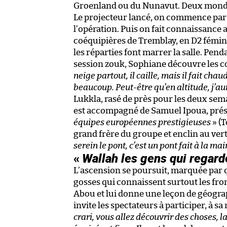
Groenland ou du Nunavut. Deux mond
Le projecteur lancé, on commence par
l’opération. Puis on fait connaissance
coéquipières de Tremblay, en D2 fémi
les réparties font marrer la salle. Pen
session zouk, Sophiane découvre les co
neige partout, il caille, mais il fait chaud
beaucoup. Peut-être qu’en altitude, j’aur
Lukkla, rasé de près pour les deux sem
est accompagné de Samuel Ipoua, prés
équipes européennes prestigieuses
» (T
grand frère du groupe et enclin au ver
serein le pont, c’est un pont fait à la mai
«
Wallah les gens qui regarde
L’ascension se poursuit, marquée par q
gosses qui connaissent surtout les fro
Abou et lui donne une leçon de géograph
invite les spectateurs à participer, à sa
crari, vous allez découvrir des choses, la