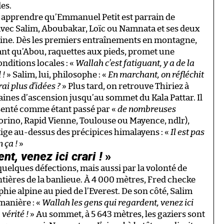
es.
 apprendre qu’Emmanuel Petit est parrain de
 avec Salim, Aboubakar, Loïc ou Namnata et ses deux
nine. Dès les premiers entraînements en montagne,
dant qu’Abou, raquettes aux pieds, promet une
nditions locales : «
Wallah c’est fatiguant, y a de la
 !
» Salim, lui, philosophe : «
En marchant, on réfléchit
ai plus d’idées ?
» Plus tard, on retrouve Thiriez à
aines d’ascension jusqu’au sommet du Kala Pattar. Il
enté comme étant passé par «
de nombreuses
orino, Rapid Vienne, Toulouse ou Mayence, ndlr),
tige au-dessus des précipices himalayens : «
Il est pas
n ça !
»
nt, venez ici crari !
»
uelques défections, mais aussi par la volonté de
ntières de la banlieue. À 4 000 mètres, Fred checke
ie alpine au pied de l’Everest. De son côté, Salim
 manière : «
Wallah les gens qui regardent, venez ici
 vérité !
» Au sommet, à 5 643 mètres, les gaziers sont