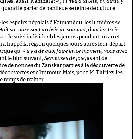
tagnes, aussi. Namnata : «
J’ai mal à la tête, on dirait y
 quand le parler de banlieue se teinte de culture
 les espoirs népalais à Katmandou, les lumières se
Huit sur onze sont arrivés au sommet, dont les trois
ur le suivi individuel des jeunes pendant un an et
i a frappé la région quelques jours après leur départ.
torque qu’ «
il y a de quoi faire en ce moment, vous avez
ant le film suivant,
Semeuses de joie
, avant de
stoire de nonnes du Zanskar parties à la découverte de
e découvertes et d’humour. Mais, pour M. Thiriez, les
le temps de traîner.