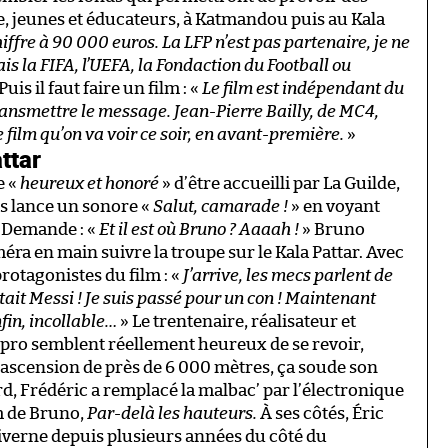
, jeunes et éducateurs, à Katmandou puis au Kala
ffre à 90 000 euros. La LFP n’est pas partenaire, je ne
s la FIFA, l’UEFA, la Fondaction du Football ou
Puis il faut faire un film : «
Le film est indépendant du
transmettre le message. Jean-Pierre Bailly, de MC4,
 film qu’on va voir ce soir, en avant-première.
»
ttar
e «
heureux et honoré
» d’être accueilli par La Guilde,
is lance un sonore «
Salut, camarade !
» en voyant
. Demande : «
Et il est où Bruno ? Aaaah !
» Bruno
améra en main suivre la troupe sur le Kala Pattar. Avec
rotagonistes du film : «
J’arrive, les mecs parlent de
ait Messi ! Je suis passé pour un con ! Maintenant
nfin, incollable…
» Le trentenaire, réalisateur et
t pro semblent réellement heureux de se revoir,
ascension de près de 6 000 mètres, ça soude son
d, Frédéric a remplacé la malbac’ par l’électronique
lm de Bruno,
Par-delà les hauteurs.
À ses côtés, Éric
hiverne depuis plusieurs années du côté du