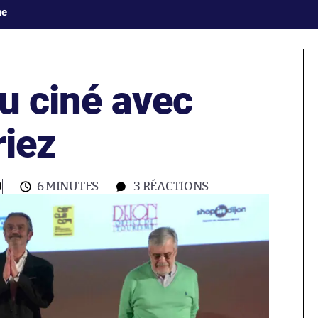
ne
au ciné avec
riez
0
6 MINUTES
3
RÉACTIONS