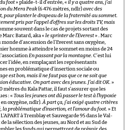
du foot
» plaide-t-il d’entrée, «
il y a quatre ans, j’ai
sion du Mera Peak
(6 476 mètres, ndlr)
avec des
t, pour planter le drapeau de la fraternité au sommet.
tement pris par l’appel d’offres sur les droits TV, mais
omme souvent dans le cas de projets sortant des
de Marc Batard, aka «
le sprinter de l’Everest
» . Marc
u monde d’ascension de l’Everest sans oxygène,
mier homme à atteindre le sommet en moins de 24
l’association
En passant par la montagne
. C’est lui
cer l’idée, en remplaçant les représentants
unes en problématique d’insertion sociale ou
age est bon, mais il ne faut pas que ce ne soit que
ion éducative. On part avec des jeunes. J’ai dit OK.
»
0 mètres du Kala Pattar, il faut s’assurer que les
ues : «
Tous les jeunes ont dû passer le test à l’hypoxie
 en oxygène, ndlr).
À part ça, j’ai exigé quatre critères
 la problématique d’insertion, et l’amour du foot.
» Et
l. L’APART à Tremblay et Sauvegarde 95 dans le Val-
t de la sélection des jeunes, au Nord et au Sud de
sembler les fonds qui permettront de prévoir des