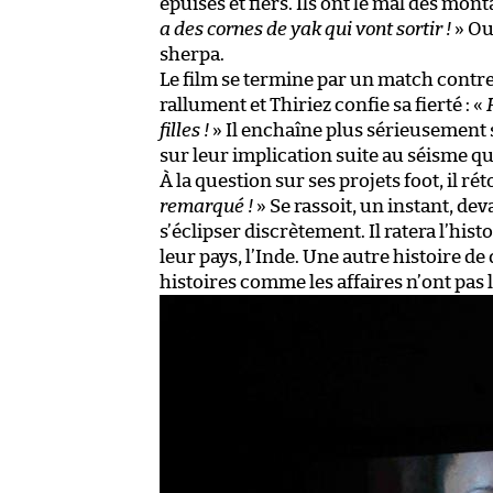
épuisés et fiers. Ils ont le mal des mon
a des cornes de yak qui vont sortir !
» Ou
sherpa.
Le film se termine par un match contre
rallument et Thiriez confie sa fierté : «
filles !
» Il enchaîne plus sérieusement s
sur leur implication suite au séisme qu
À la question sur ses projets foot, il ré
remarqué !
» Se rassoit, un instant, dev
s’éclipser discrètement. Il ratera l’hi
leur pays, l’Inde. Une autre histoire d
histoires comme les affaires n’ont pas 