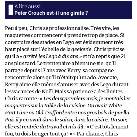
Peter Crouch est-il une girafe ?
Peu à peu, Chris se professionnalise. Très vite, les
maquettes commencent à prendre trop de place. Si
construire des stades en Lego est évidemment très
haut placé sur l’échelle de la
geekerie
, Chris précise
qu’il a «
arrêté les Lego à dix ans
» et n’a repris que 21
ans plus tard. Le trentenaire a bien une vie, qu’il
partage depuis 17 ans avec Kerry, sa compagne
rencontrée alors qu’il n’était qu’un ado. Avocate,
Kerry aime elle même s’amuser avec des Lego durant
les vacances de Noël. Mais sa patience a des limites.
Chris raconte : «
Les deux premiers mois, je montais les
maquettes sur la table de la cuisine. On avait White
Hart Lane ou Old Trafford entre nos gros bols de paella.
Puis il y en avait dans le salon, dans la cuisine. Un soir,
elle est rentrée du travail et m’a dit :
« C’est totalement
fou, tu dois bouger tout ça ! » » Par chance, Chris