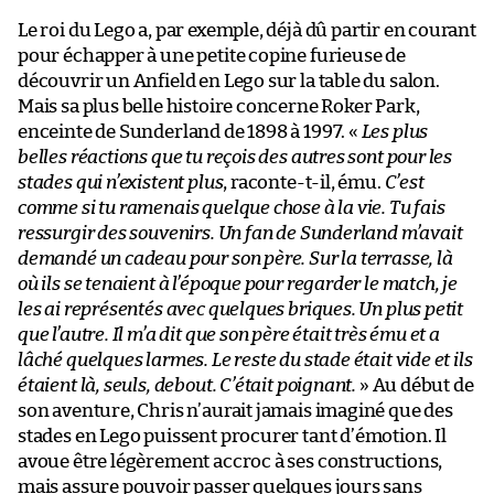
Le roi du Lego a, par exemple, déjà dû partir en courant
pour échapper à une petite copine furieuse de
découvrir un Anfield en Lego sur la table du salon.
Mais sa plus belle histoire concerne Roker Park,
enceinte de Sunderland de 1898 à 1997. «
Les plus
belles réactions que tu reçois des autres sont pour les
stades qui n’existent plus
, raconte-t-il, ému.
C’est
comme si tu ramenais quelque chose à la vie. Tu fais
ressurgir des souvenirs. Un fan de Sunderland m’avait
demandé un cadeau pour son père. Sur la terrasse, là
où ils se tenaient à l’époque pour regarder le match, je
les ai représentés avec quelques briques. Un plus petit
que l’autre. Il m’a dit que son père était très ému et a
lâché quelques larmes. Le reste du stade était vide et ils
étaient là, seuls, debout. C’était poignant.
» Au début de
son aventure, Chris n’aurait jamais imaginé que des
stades en Lego puissent procurer tant d’émotion. Il
avoue être légèrement accroc à ses constructions,
mais assure pouvoir passer quelques jours sans