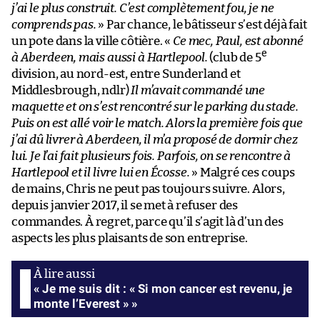
j’ai le plus construit. C’est complètement fou, je ne
comprends pas.
» Par chance, le bâtisseur s’est déjà fait
un pote dans la ville côtière. «
Ce mec, Paul, est abonné
e
à Aberdeen, mais aussi à Hartlepool.
(club de 5
division, au nord-est, entre Sunderland et
Middlesbrough, ndlr)
Il m’avait commandé une
maquette et on s’est rencontré sur le parking du stade.
Puis on est allé voir le match. Alors la première fois que
j’ai dû livrer à Aberdeen, il m’a proposé de dormir chez
lui. Je l’ai fait plusieurs fois. Parfois, on se rencontre à
Hartlepool et il livre lui en Écosse.
» Malgré ces coups
de mains, Chris ne peut pas toujours suivre. Alors,
depuis janvier 2017, il se met à refuser des
commandes. À regret, parce qu’il s’agit là d’un des
aspects les plus plaisants de son entreprise.
« Je me suis dit : « Si mon cancer est revenu, je
monte l’Everest » »