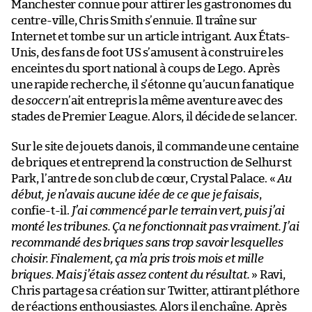
Manchester connue pour attirer les gastronomes du
centre-ville, Chris Smith s’ennuie. Il traîne sur
Internet et tombe sur un article intrigant. Aux États-
Unis, des fans de foot US s’amusent à construire les
enceintes du sport national à coups de Lego. Après
une rapide recherche, il s’étonne qu’aucun fanatique
de
soccer
n’ait entrepris la même aventure avec des
stades de Premier League. Alors, il décide de se lancer.
Sur le site de jouets danois, il commande une centaine
de briques et entreprend la construction de Selhurst
Park, l’antre de son club de cœur, Crystal Palace. «
Au
début, je n’avais aucune idée de ce que je faisais
,
confie-t-il.
J’ai commencé par le terrain vert, puis j’ai
monté les tribunes. Ça ne fonctionnait pas vraiment. J’ai
recommandé des briques sans trop savoir lesquelles
choisir. Finalement, ça m’a pris trois mois et mille
briques. Mais j’étais assez content du résultat.
» Ravi,
Chris partage sa création sur Twitter, attirant pléthore
de réactions enthousiastes. Alors il enchaîne. Après