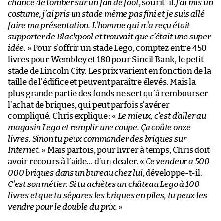
chance de tomber sur un fan de foot
, sourit-il.
J’ai mis un
costume, j’ai pris un stade même pas fini et je suis allé
faire ma présentation. L’homme qui m’a reçu était
supporter de Blackpool et trouvait que c’était une super
idée.
» Pour s’offrir un stade Lego, comptez entre 450
livres pour Wembley et 180 pour Sincil Bank, le petit
stade de Lincoln City. Les prix varient en fonction de la
taille de l’édifice et peuvent paraître élevés. Mais la
plus grande partie des fonds ne sert qu’à rembourser
l’achat de briques, qui peut parfois s’avérer
compliqué. Chris explique : «
Le mieux, c’est d’aller au
magasin Lego et remplir une coupe. Ça coûte onze
livres. Sinon tu peux commander des briques sur
Internet.
» Mais parfois, pour livrer à temps, Chris doit
avoir recours à l’aide… d’un dealer. «
Ce vendeur a 500
000 briques dans un bureau chez lui
, développe-t-il.
C’est son métier. Si tu achètes un château Lego à 100
livres et que tu sépares les briques en piles, tu peux les
vendre pour le double du prix.
»