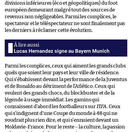
divisions inférieures (éco et géopolitiques) du foot
européen demeurant malgré tout des sources de
revenus non négligeables. Parmi les complices, le
spectateur et le téléspectateur ne sont finalement pas
les derniers à réclamer cette évolution.
Lucas Hernandez signe au Bayern Munich
Parmi les complices, ceux qui aiment les grands clubs
quels que soient leur pays et leur ville de résidence.
Qui s’ébahissent devant la performance de la Juventus
et de Ronaldo au détriment de l’Atlético. Ceux qui
veulent des grands chocs, du blockbuster et de la
légende à usage immédiat. Les gamins qui
connaissent d’abord les footballeurs sur
FIFA
. Ceux
qui s’indignent d’une Coupe du monde à 48 qui ne
voudrait plus rien dire, et qui s’ennuient devant un
Moldavie-France. Pour le reste – la culture, la passion