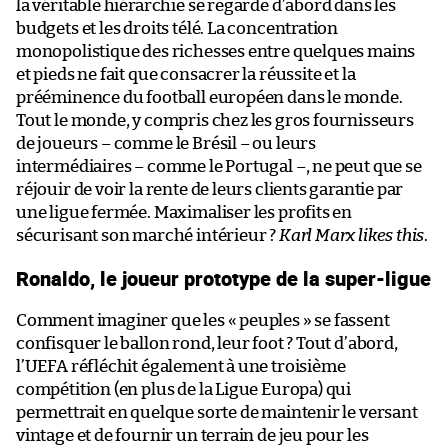
la véritable hiérarchie se regarde d’abord dans les
budgets et les droits télé. La concentration
monopolistique des richesses entre quelques mains
et pieds ne fait que consacrer la réussite et la
prééminence du football européen dans le monde.
Tout le monde, y compris chez les gros fournisseurs
de joueurs – comme le Brésil – ou leurs
intermédiaires – comme le Portugal –, ne peut que se
réjouir de voir la rente de leurs clients garantie par
une ligue fermée. Maximaliser les profits en
sécurisant son marché intérieur ?
Karl Marx likes this
.
Ronaldo, le joueur prototype de la super-ligue
Comment imaginer que les « peuples » se fassent
confisquer le ballon rond, leur foot ? Tout d’abord,
l’UEFA réfléchit également à une troisième
compétition (en plus de la Ligue Europa) qui
permettrait en quelque sorte de maintenir le versant
vintage et de fournir un terrain de jeu pour les