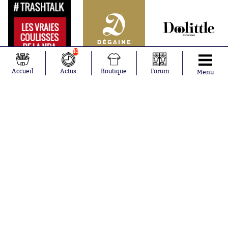
10
Accueil
Actus
Boutique
Forum
Menu
Abonnements
Contacts
La boutique SO PRESS
Mentions légales
Conditions générales d'utilisation
Publicité
Consentement RGPD
Recrutement
Joueurs en
Équipes en
tendance
tendance
Mohamed
Chelsea
Salah
Paris Saint-