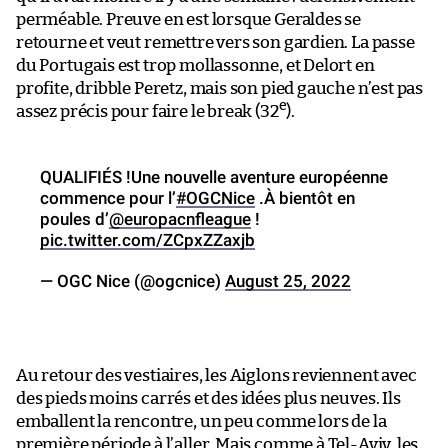
perméable. Preuve en est lorsque Geraldes se
retourne et veut remettre vers son gardien. La passe
du Portugais est trop mollassonne, et Delort en
profite, dribble Peretz, mais son pied gauche n’est pas
e
assez précis pour faire le break (32
).
QUALIFIÉS !Une nouvelle aventure européenne
commence pour l’
#OGCNice
.À bientôt en
poules d’
@europacnfleague
!
pic.twitter.com/ZCpxZZaxjb
— OGC Nice (@ogcnice)
August 25, 2022
Au retour des vestiaires, les Aiglons reviennent avec
des pieds moins carrés et des idées plus neuves. Ils
emballent la rencontre, un peu comme lors de la
première période à l’aller. Mais comme à Tel-Aviv, les