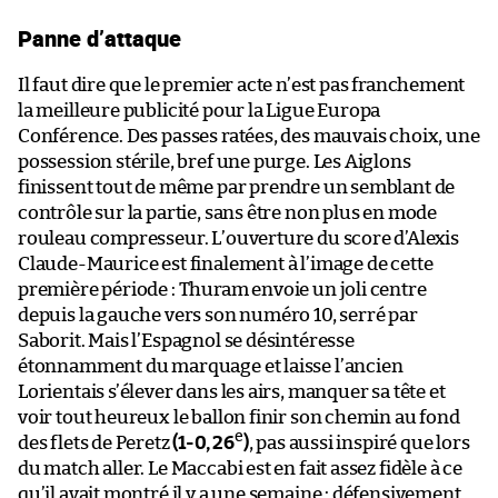
Panne d’attaque
Il faut dire que le premier acte n’est pas franchement
la meilleure publicité pour la Ligue Europa
Conférence. Des passes ratées, des mauvais choix, une
possession stérile, bref une purge. Les Aiglons
finissent tout de même par prendre un semblant de
contrôle sur la partie, sans être non plus en mode
rouleau compresseur. L’ouverture du score d’Alexis
Claude-Maurice est finalement à l’image de cette
première période : Thuram envoie un joli centre
depuis la gauche vers son numéro 10, serré par
Saborit. Mais l’Espagnol se désintéresse
étonnamment du marquage et laisse l’ancien
Lorientais s’élever dans les airs, manquer sa tête et
voir tout heureux le ballon finir son chemin au fond
e
des flets de Peretz
(1-0, 26
)
, pas aussi inspiré que lors
du match aller. Le Maccabi est en fait assez fidèle à ce
qu’il avait montré il y a une semaine : défensivement