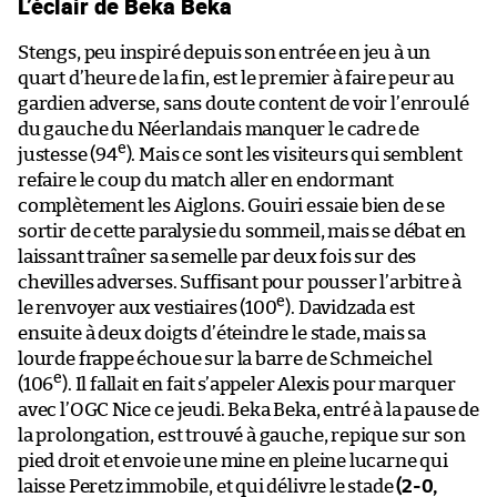
L’éclair de Beka Beka
Stengs, peu inspiré depuis son entrée en jeu à un
quart d’heure de la fin, est le premier à faire peur au
gardien adverse, sans doute content de voir l’enroulé
du gauche du Néerlandais manquer le cadre de
e
justesse (94
). Mais ce sont les visiteurs qui semblent
refaire le coup du match aller en endormant
complètement les Aiglons. Gouiri essaie bien de se
sortir de cette paralysie du sommeil, mais se débat en
laissant traîner sa semelle par deux fois sur des
chevilles adverses. Suffisant pour pousser l’arbitre à
e
le renvoyer aux vestiaires (100
). Davidzada est
ensuite à deux doigts d’éteindre le stade, mais sa
lourde frappe échoue sur la barre de Schmeichel
e
(106
). Il fallait en fait s’appeler Alexis pour marquer
avec l’OGC Nice ce jeudi. Beka Beka, entré à la pause de
la prolongation, est trouvé à gauche, repique sur son
pied droit et envoie une mine en pleine lucarne qui
laisse Peretz immobile, et qui délivre le stade
(2-0,