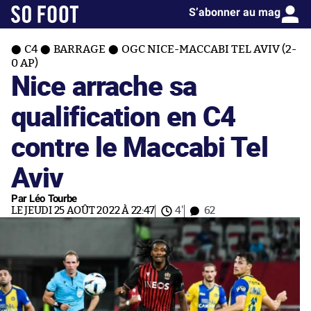
S’abonner au mag
C4
BARRAGE
OGC NICE-MACCABI TEL AVIV (2-
0 AP)
Nice arrache sa
qualification en C4
contre le Maccabi Tel
Aviv
Par Léo Tourbe
LE JEUDI 25 AOÛT 2022 À 22:47
4'
62