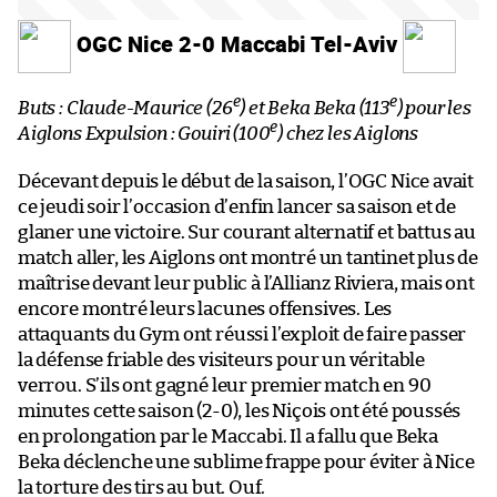
OGC Nice 2-0 Maccabi Tel-Aviv
e
e
Buts : Claude-Maurice (26
) et Beka Beka (113
) pour les
e
Aiglons
Expulsion : Gouiri (100
) chez les Aiglons
Décevant depuis le début de la saison, l’OGC Nice avait
ce jeudi soir l’occasion d’enfin lancer sa saison et de
glaner une victoire. Sur courant alternatif et battus au
match aller, les Aiglons ont montré un tantinet plus de
maîtrise devant leur public à l’Allianz Riviera, mais ont
encore montré leurs lacunes offensives. Les
attaquants du Gym ont réussi l’exploit de faire passer
la défense friable des visiteurs pour un véritable
verrou. S’ils ont gagné leur premier match en 90
minutes cette saison (2-0), les Niçois ont été poussés
en prolongation par le Maccabi. Il a fallu que Beka
Beka déclenche une sublime frappe pour éviter à Nice
la torture des tirs au but. Ouf.