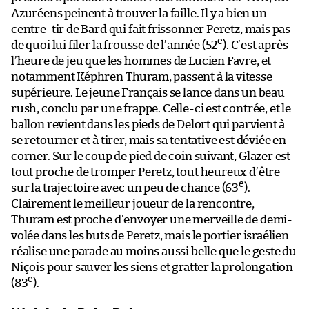
Azuréens peinent à trouver la faille. Il y a bien un
centre-tir de Bard qui fait frissonner Peretz, mais pas
e
de quoi lui filer la frousse de l’année (52
). C’est après
l’heure de jeu que les hommes de Lucien Favre, et
notamment Képhren Thuram, passent à la vitesse
supérieure. Le jeune Français se lance dans un beau
rush, conclu par une frappe. Celle-ci est contrée, et le
ballon revient dans les pieds de Delort qui parvient à
se retourner et à tirer, mais sa tentative est déviée en
corner. Sur le coup de pied de coin suivant, Glazer est
tout proche de tromper Peretz, tout heureux d’être
e
sur la trajectoire avec un peu de chance (63
).
Clairement le meilleur joueur de la rencontre,
Thuram est proche d’envoyer une merveille de demi-
volée dans les buts de Peretz, mais le portier israélien
réalise une parade au moins aussi belle que le geste du
Niçois pour sauver les siens et gratter la prolongation
e
(83
).