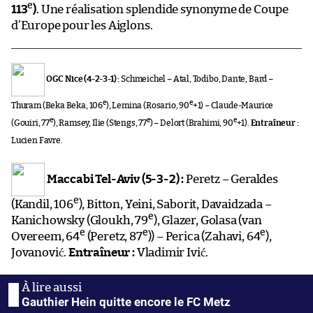
e
113
)
. Une réalisation splendide synonyme de Coupe
d’Europe pour les Aiglons.
OGC Nice (4-2-3-1) :
Schmeichel – Atal, Todibo, Dante, Bard –
e
e
Thuram (Beka Beka, 106
), Lemina (Rosario, 90
+1) – Claude-Maurice
e
e
e
(Gouiri, 77
), Ramsey, Ilie (Stengs, 77
) – Delort (Brahimi, 90
+1).
Entraîneur :
Lucien Favre.
Maccabi Tel-Aviv (5-3-2) :
Peretz – Geraldes
e
(Kandil, 106
), Bitton, Yeini, Saborit, Davaidzada –
e
Kanichowsky (Gloukh, 79
), Glazer, Golasa (van
e
e
e
Overeem, 64
(Peretz, 87
)) – Perica (Zahavi, 64
),
Jovanović.
Entraîneur :
Vladimir Ivić.
Gauthier Hein quitte encore le FC Metz