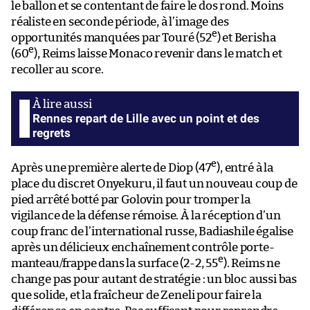
le ballon et se contentant de faire le dos rond. Moins
réaliste en seconde période, à l’image des
e
opportunités manquées par Touré (52
) et Berisha
e
(60
), Reims laisse Monaco revenir dans le match et
recoller au score.
Rennes repart de Lille avec un point et des
regrets
e
Après une première alerte de Diop (47
), entré à la
place du discret Onyekuru, il faut un nouveau coup de
pied arrêté botté par Golovin pour tromper la
vigilance de la défense rémoise. À la réception d’un
coup franc de l’international russe, Badiashile égalise
après un délicieux enchaînement contrôle porte-
e
manteau/frappe dans la surface (2-2, 55
). Reims ne
change pas pour autant de stratégie : un bloc aussi bas
que solide, et la fraîcheur de Zeneli pour faire la