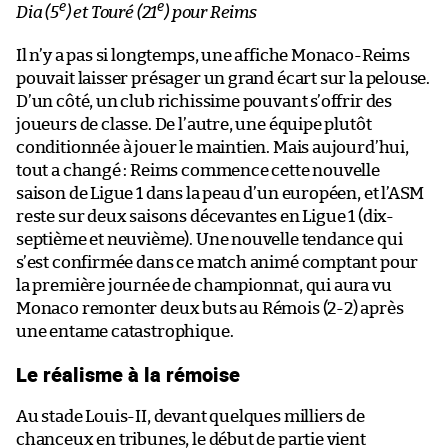
e
e
Dia (5
) et Touré (21
) pour Reims
Il n’y a pas si longtemps, une affiche Monaco-Reims
pouvait laisser présager un grand écart sur la pelouse.
D’un côté, un club richissime pouvant s’offrir des
joueurs de classe. De l’autre, une équipe plutôt
conditionnée à jouer le maintien. Mais aujourd’hui,
tout a changé : Reims commence cette nouvelle
saison de Ligue 1 dans la peau d’un européen, et l’ASM
reste sur deux saisons décevantes en Ligue 1 (dix-
septième et neuvième). Une nouvelle tendance qui
s’est confirmée dans ce match animé comptant pour
la première journée de championnat, qui aura vu
Monaco remonter deux buts au Rémois (2-2) après
une entame catastrophique.
Le réalisme à la rémoise
Au stade Louis-II, devant quelques milliers de
chanceux en tribunes, le début de partie vient