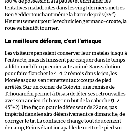
(80 % de possession à la pause) et enchaîner les
tentatives maladroites dans les vingt derniers mètres,
e
Ben Yedder touchant même la barre de près (39
).
Heureusement pour le technicien germano-croate, la
roue va bientôt tourner.
La meilleure défense, c’est l’attaque
Les visiteurs pensaient conserver leur matelas jusqu’à
l’entracte, mais ils finissent par craquer dans le temps
additionnel d’un premier acte animé. Sans solution
pour faire flancher le 4-4-2 rémois dans le jeu, les
Monégasques s’en remettent aux coups de pied
arrêtés. Sur un corner de Golovin, une remise de
Tchouaméni permet à Disasi de fêter ses retrouvailles
avec son ancien club avec un but de la caboche (1-2,
e
45
+2). Une façon pour le défenseur de 22 ans, pas
impérial dans les airs défensivement ce dimanche, de
corriger le tir. La confiance change tout doucement
de camp, Reims étant incapable de mettre le pied sur