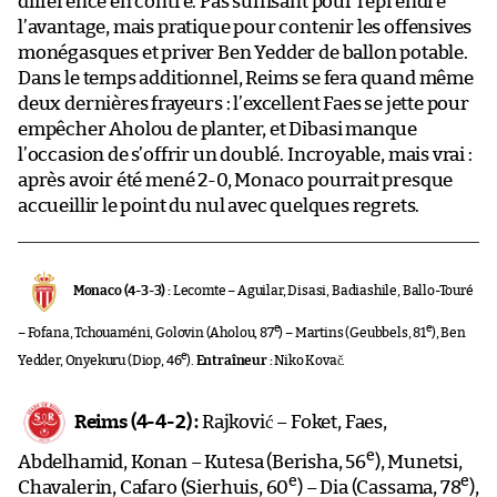
différence en contre. Pas suffisant pour reprendre
l’avantage, mais pratique pour contenir les offensives
monégasques et priver Ben Yedder de ballon potable.
Dans le temps additionnel, Reims se fera quand même
deux dernières frayeurs : l’excellent Faes se jette pour
empêcher Aholou de planter, et Dibasi manque
l’occasion de s’offrir un doublé. Incroyable, mais vrai :
après avoir été mené 2-0, Monaco pourrait presque
accueillir le point du nul avec quelques regrets.
Monaco (4-3-3) :
Lecomte – Aguilar, Disasi, Badiashile, Ballo-Touré
e
e
– Fofana, Tchouaméni, Golovin (Aholou, 87
) – Martins (Geubbels, 81
), Ben
e
Yedder, Onyekuru (Diop, 46
).
Entraîneur :
Niko Kovač.
Reims (4-4-2) :
Rajković – Foket, Faes,
e
Abdelhamid, Konan – Kutesa (Berisha, 56
), Munetsi,
e
e
Chavalerin, Cafaro (Sierhuis, 60
) – Dia (Cassama, 78
),