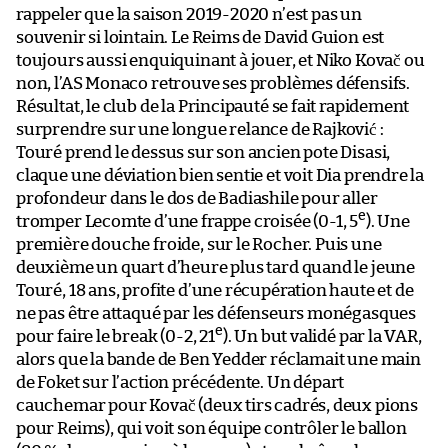
rappeler que la saison 2019-2020 n’est pas un
souvenir si lointain. Le Reims de David Guion est
toujours aussi enquiquinant à jouer, et Niko Kovač ou
non, l’AS Monaco retrouve ses problèmes défensifs.
Résultat, le club de la Principauté se fait rapidement
surprendre sur une longue relance de Rajković :
Touré prend le dessus sur son ancien pote Disasi,
claque une déviation bien sentie et voit Dia prendre la
profondeur dans le dos de Badiashile pour aller
e
tromper Lecomte d’une frappe croisée (0-1, 5
). Une
première douche froide, sur le Rocher. Puis une
deuxième un quart d’heure plus tard quand le jeune
Touré, 18 ans, profite d’une récupération haute et de
ne pas être attaqué par les défenseurs monégasques
e
pour faire le break (0-2, 21
). Un but validé par la VAR,
alors que la bande de Ben Yedder réclamait une main
de Foket sur l’action précédente. Un départ
cauchemar pour Kovač (deux tirs cadrés, deux pions
pour Reims), qui voit son équipe contrôler le ballon