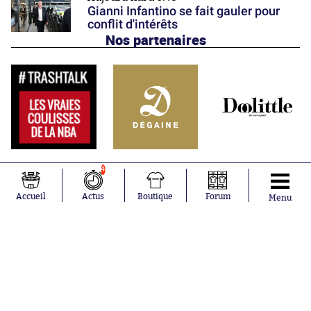
Gianni Infantino se fait gauler pour
conflit d'intérêts
Nos partenaires
4
Accueil
Actus
Boutique
Forum
Menu
Abonnements
Contacts
La boutique SO PRESS
Mentions légales
Conditions générales d'utilisation
Publicité
Consentement RGPD
Recrutement