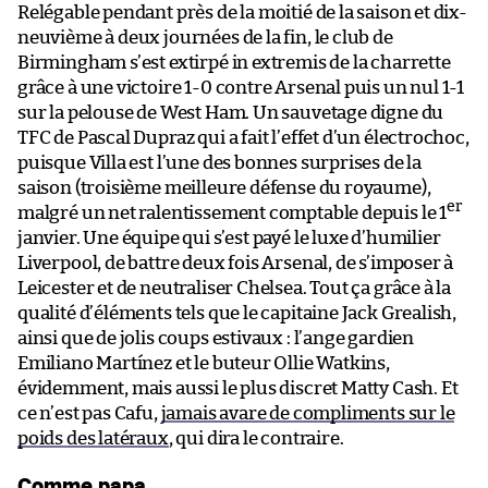
Relégable pendant près de la moitié de la saison et dix-
neuvième à deux journées de la fin, le club de
Birmingham s’est extirpé in extremis de la charrette
grâce à une victoire 1-0 contre Arsenal puis un nul 1-1
sur la pelouse de West Ham. Un sauvetage digne du
TFC de Pascal Dupraz qui a fait l’effet d’un électrochoc,
puisque Villa est l’une des bonnes surprises de la
saison (troisième meilleure défense du royaume),
er
malgré un net ralentissement comptable depuis le 1
janvier. Une équipe qui s’est payé le luxe d’humilier
Liverpool, de battre deux fois Arsenal, de s’imposer à
Leicester et de neutraliser Chelsea. Tout ça grâce à la
qualité d’éléments tels que le capitaine Jack Grealish,
ainsi que de jolis coups estivaux : l’ange gardien
Emiliano Martínez et le buteur Ollie Watkins,
évidemment, mais aussi le plus discret Matty Cash. Et
ce n’est pas Cafu,
jamais avare de compliments sur le
poids des latéraux
, qui dira le contraire.
Comme papa