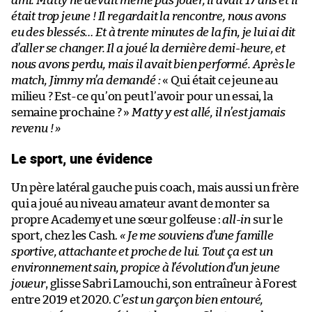
ami. Matty ne devait même pas jouer, il avait 17 ans et il
était trop jeune ! Il regardait la rencontre, nous avons
eu des blessés… Et à trente minutes de la fin, je lui ai dit
d’aller se changer. Il a joué la dernière demi-heure, et
nous avons perdu, mais il avait bien performé. Après le
match, Jimmy m’a demandé :
« Qui était ce jeune au
milieu ? Est-ce qu’on peut l’avoir pour un essai, la
semaine prochaine ? »
Matty y est allé, il n’est jamais
revenu ! »
Le sport, une évidence
Un père latéral gauche puis coach, mais aussi un frère
qui a joué au niveau amateur avant de monter sa
propre Academy et une sœur golfeuse :
all-in
sur le
sport, chez les Cash.
« Je me souviens d’une famille
sportive, attachante et proche de lui. Tout ça est un
environnement sain, propice à l’évolution d’un jeune
joueur
, glisse Sabri Lamouchi, son entraîneur à Forest
entre 2019 et 2020.
C’est un garçon bien entouré,