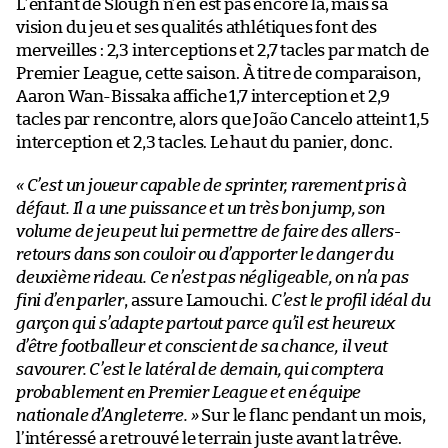
L’enfant de Slough n’en est pas encore là, mais sa
vision du jeu et ses qualités athlétiques font des
merveilles : 2,3 interceptions et 2,7 tacles par match de
Premier League, cette saison. À titre de comparaison,
Aaron Wan-Bissaka affiche 1,7 interception et 2,9
tacles par rencontre, alors que João Cancelo atteint 1,5
interception et 2,3 tacles. Le haut du panier, donc.
« C’est un joueur capable de sprinter, rarement pris à
défaut. Il a une puissance et un très bon jump, son
volume de jeu peut lui permettre de faire des allers-
retours dans son couloir ou d’apporter le danger du
deuxième rideau. Ce n’est pas négligeable, on n’a pas
fini d’en parler
, assure Lamouchi.
C’est le profil idéal du
garçon qui s’adapte partout parce qu’il est heureux
d’être footballeur et conscient de sa chance, il veut
savourer. C’est le latéral de demain, qui comptera
probablement en Premier League et en équipe
nationale d’Angleterre. »
Sur le flanc pendant un mois,
l’intéressé a retrouvé le terrain juste avant la trêve.