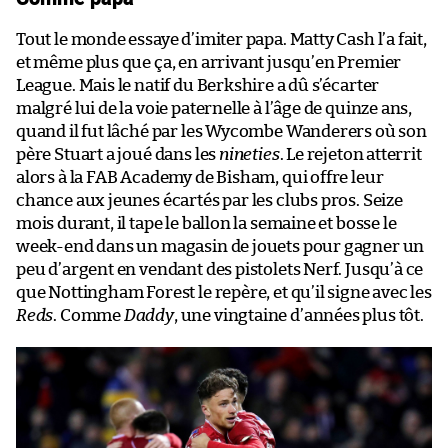
Tout le monde essaye d’imiter papa. Matty Cash l’a fait,
et même plus que ça, en arrivant jusqu’en Premier
League. Mais le natif du Berkshire a dû s’écarter
malgré lui de la voie paternelle à l’âge de quinze ans,
quand il fut lâché par les Wycombe Wanderers où son
père Stuart a joué dans les
nineties
. Le rejeton atterrit
alors à la FAB Academy de Bisham, qui offre leur
chance aux jeunes écartés par les clubs pros. Seize
mois durant, il tape le ballon la semaine et bosse le
week-end dans un magasin de jouets pour gagner un
peu d’argent en vendant des pistolets Nerf. Jusqu’à ce
que Nottingham Forest le repère, et qu’il signe avec les
Reds
. Comme
Daddy
, une vingtaine d’années plus tôt.