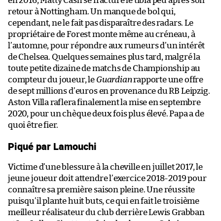
en 2016, Matty Cash se fracture le tibia peu après son
retour à Nottingham. Un manque de bol qui,
cependant, ne le fait pas disparaître des radars. Le
propriétaire de Forest monte même au créneau, à
l’automne, pour répondre aux rumeurs d’un intérêt
de Chelsea. Quelques semaines plus tard, malgré la
toute petite dizaine de matchs de Championship au
compteur du joueur, le
Guardian
rapporte une offre
de sept millions d’euros en provenance du RB Leipzig.
Aston Villa raflera finalement la mise en septembre
2020, pour un chèque deux fois plus élevé. Papa a de
quoi être fier.
Piqué par Lamouchi
Victime d’une blessure à la cheville en juillet 2017, le
jeune joueur doit attendre l’exercice 2018-2019 pour
connaître sa première saison pleine. Une réussite
puisqu’il plante huit buts, ce qui en fait le troisième
meilleur réalisateur du club derrière Lewis Grabban