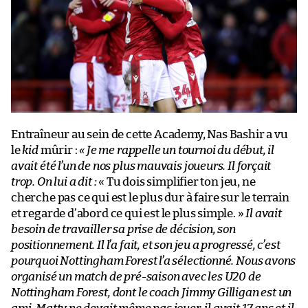
Entraîneur au sein de cette Academy, Nas Bashir a vu
le
kid
mûrir :
« Je me rappelle un tournoi du début, il
avait été l’un de nos plus mauvais joueurs. Il forçait
trop. On lui a dit :
« Tu dois simplifier ton jeu, ne
cherche pas ce qui est le plus dur à faire sur le terrain
et regarde d’abord ce qui est le plus simple. »
Il avait
besoin de travailler sa prise de décision, son
positionnement. Il l’a fait, et son jeu a progressé, c’est
pourquoi Nottingham Forest l’a sélectionné. Nous avons
organisé un match de pré-saison avec les U20 de
Nottingham Forest, dont le coach Jimmy Gilligan est un