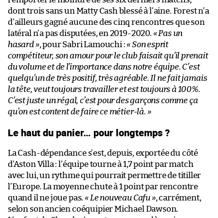
dont trois sans un Matty Cash blessé à l’aine. Forest n’a
d’ailleurs gagné aucune des cinq rencontres que son
latéral n’a pas disputées, en 2019-2020.
« Pas un
hasard »
, pour Sabri Lamouchi :
« Son esprit
compétiteur, son amour pour le club faisait qu’il prenait
du volume et de l’importance dans notre équipe. C’est
quelqu’un de très positif, très agréable. Il ne fait jamais
la tête, veut toujours travailler et est toujours à 100%.
C’est juste un régal, c’est pour des garçons comme ça
qu’on est content de faire ce métier-là. »
Le haut du panier… pour longtemps ?
La Cash-dépendance s’est, depuis, exportée du côté
d’Aston Villa : l’équipe tourne à 1,7 point par match
avec lui, un rythme qui pourrait permettre de titiller
l’Europe. La moyenne chute à 1 point par rencontre
quand il ne joue pas.
« Le nouveau Cafu »
, carrément,
selon son ancien coéquipier Michael Dawson.