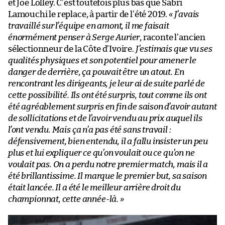
et Joe Lolley. C’est toutefois plus bas que Sabri
Lamouchi le replace, à partir de l’été 2019.
« J’avais
travaillé sur l’équipe en amont, il me faisait
énormément penser à Serge Aurier
, raconte l’ancien
sélectionneur de la Côte d’Ivoire.
J’estimais que vu ses
qualités physiques et son potentiel pour amener le
danger de derrière, ça pouvait être un atout. En
rencontrant les dirigeants, je leur ai de suite parlé de
cette possibilité. Ils ont été surpris, tout comme ils ont
été agréablement surpris en fin de saison d’avoir autant
de sollicitations et de l’avoir vendu au prix auquel ils
l’ont vendu. Mais ça n’a pas été sans travail :
défensivement, bien entendu, il a fallu insister un peu
plus et lui expliquer ce qu’on voulait ou ce qu’on ne
voulait pas. On a perdu notre premier match, mais il a
été brillantissime. Il marque le premier but, sa saison
était lancée. Il a été le meilleur arrière droit du
championnat, cette année-là. »