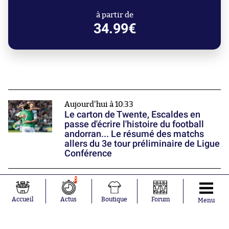
à partir de
34.99€
Aujourd'hui à 10:33
Le carton de Twente, Escaldes en
passe d'écrire l'histoire du football
andorran... Le résumé des matchs
allers du 3e tour préliminaire de Ligue
Conférence
5
Aujourd'hui à 10:15
L'improbable échange de Facundo
Accueil
Actus
Boutique
Forum
Medina avec un garagiste
Menu