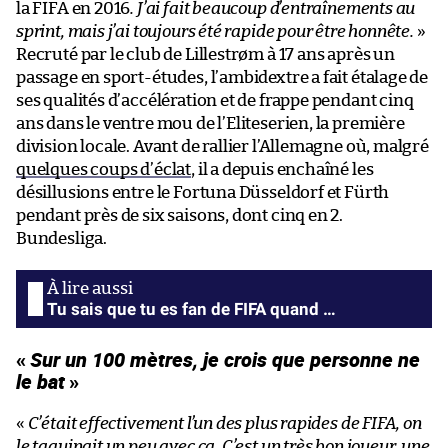
la FIFA en 2016
. J’ai fait beaucoup d’entraînements au
sprint, mais j’ai toujours été rapide pour être honnête.
»
Recruté par le club de Lillestrøm à 17 ans après un
passage en sport-études, l’ambidextre a fait étalage de
ses qualités d’accélération et de frappe pendant cinq
ans dans le ventre mou de l’Eliteserien, la première
division locale. Avant de rallier l’Allemagne où, malgré
quelques coups d’éclat
, il a depuis enchaîné les
désillusions entre le Fortuna Düsseldorf et Fürth
pendant près de six saisons, dont cinq en 2.
Bundesliga.
Tu sais que tu es fan de FIFA quand …
«
Sur un 100 mètres, je crois que personne ne
le bat
»
«
C’était effectivement l’un des plus rapides de FIFA, on
le taquinait un peu avec ça. C’est un très bon joueur, une