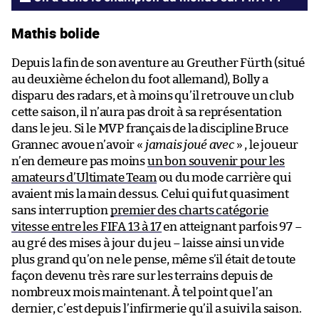
Mathis bolide
Depuis la fin de son aventure au Greuther Fürth (situé
au deuxième échelon du foot allemand), Bolly a
disparu des radars, et à moins qu’il retrouve un club
cette saison, il n’aura pas droit à sa représentation
dans le jeu. Si le MVP français de la discipline Bruce
Grannec avoue n’avoir «
jamais joué avec
» , le joueur
n’en demeure pas moins
un bon souvenir pour les
amateurs d’Ultimate Team
ou du mode carrière qui
avaient mis la main dessus. Celui qui fut quasiment
sans interruption
premier des charts catégorie
vitesse entre les FIFA 13 à 17
en atteignant parfois 97 –
au gré des mises à jour du jeu – laisse ainsi un vide
plus grand qu’on ne le pense, même s’il était de toute
façon devenu très rare sur les terrains depuis de
nombreux mois maintenant. À tel point que l’an
dernier, c’est depuis l’infirmerie qu’il a suivi la saison.