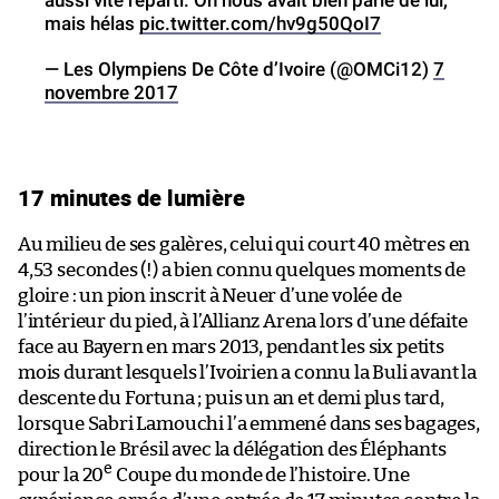
mais hélas
pic.twitter.com/hv9g50QoI7
— Les Olympiens De Côte d’Ivoire (@OMCi12)
7
novembre 2017
17 minutes de lumière
Au milieu de ses galères, celui qui court 40 mètres en
4,53 secondes (!) a bien connu quelques moments de
gloire : un pion inscrit à Neuer d’une volée de
l’intérieur du pied, à l’Allianz Arena lors d’une défaite
face au Bayern en mars 2013, pendant les six petits
mois durant lesquels l’Ivoirien a connu la Buli avant la
descente du Fortuna ; puis un an et demi plus tard,
lorsque Sabri Lamouchi l’a emmené dans ses bagages,
direction le Brésil avec la délégation des Éléphants
e
pour la 20
Coupe du monde de l’histoire. Une