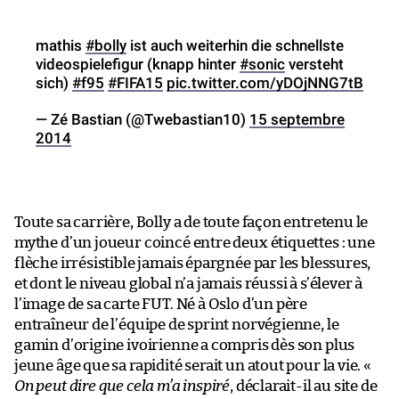
mathis
#bolly
ist auch weiterhin die schnellste
videospielefigur (knapp hinter
#sonic
versteht
sich)
#f95
#FIFA15
pic.twitter.com/yDOjNNG7tB
— Zé Bastian (@Twebastian10)
15 septembre
2014
Toute sa carrière, Bolly a de toute façon entretenu le
mythe d’un joueur coincé entre deux étiquettes : une
flèche irrésistible jamais épargnée par les blessures,
et dont le niveau global n’a jamais réussi à s’élever à
l’image de sa carte FUT. Né à Oslo d’un père
entraîneur de l’équipe de sprint norvégienne, le
gamin d’origine ivoirienne a compris dès son plus
jeune âge que sa rapidité serait un atout pour la vie. «
On peut dire que cela m’a inspiré
, déclarait-il au site de