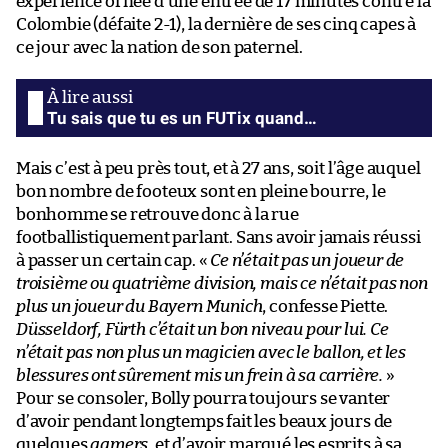
expérience ornée d’une entrée de 17 minutes contre la
Colombie (défaite 2-1), la dernière de ses cinq capes à
ce jour avec la nation de son paternel.
Tu sais que tu es un FUTix quand…
Mais c’est à peu près tout, et à 27 ans, soit l’âge auquel
bon nombre de footeux sont en pleine bourre, le
bonhomme se retrouve donc à la rue
footballistiquement parlant. Sans avoir jamais réussi
à passer un certain cap. «
Ce n’était pas un joueur de
troisième ou quatrième division, mais ce n’était pas non
plus un joueur du Bayern Munich
, confesse Piette.
Düsseldorf, Fürth c’était un bon niveau pour lui. Ce
n’était pas non plus un magicien avec le ballon, et les
blessures ont sûrement mis un frein à sa carrière.
»
Pour se consoler, Bolly pourra toujours se vanter
d’avoir pendant longtemps fait les beaux jours de
quelques
gamers
, et d’avoir
marqué les esprits à sa