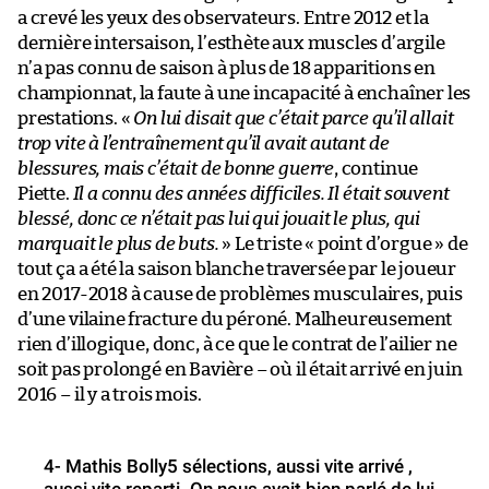
a crevé les yeux des observateurs. Entre 2012 et la
dernière intersaison, l’esthète aux muscles d’argile
n’a pas connu de saison à plus de 18 apparitions en
championnat, la faute à une incapacité à enchaîner les
prestations. «
On lui disait que c’était parce qu’il allait
trop vite à l’entraînement qu’il avait autant de
blessures, mais c’était de bonne guerre
, continue
Piette.
Il a connu des années difficiles. Il était souvent
blessé, donc ce n’était pas lui qui jouait le plus, qui
marquait le plus de buts.
» Le triste « point d’orgue » de
tout ça a été la saison blanche traversée par le joueur
en 2017-2018 à cause de problèmes musculaires, puis
d’une vilaine fracture du péroné. Malheureusement
rien d’illogique, donc, à ce que le contrat de l’ailier ne
soit pas prolongé en Bavière – où il était arrivé en juin
2016 – il y a trois mois.
4- Mathis Bolly5 sélections, aussi vite arrivé ,
aussi vite reparti. On nous avait bien parlé de lui,