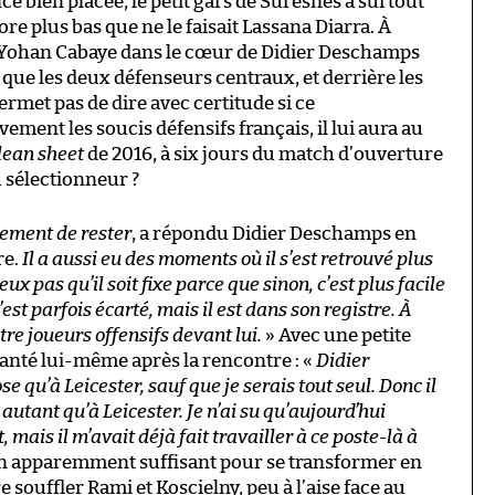
e bien placée, le petit gars de Suresnes a surtout
 plus bas que ne le faisait Lassana Diarra. À
né Yohan Cabaye dans le cœur de Didier Deschamps
 que les deux défenseurs centraux, et derrière les
permet pas de dire avec certitude si ce
ment les soucis défensifs français, il lui aura au
lean sheet
de 2016, à six jours du match d’ouverture
u sélectionneur ?
rement de rester
, a répondu Didier Deschamps en
re.
Il a aussi eu des moments où il s’est retrouvé plus
veux pas qu’il soit fixe parce que sinon, c’est plus facile
’est parfois écarté, mais il est dans son registre. À
atre joueurs offensifs devant lui.
» Avec une petite
anté lui-même après la rencontre : «
Didier
 qu’à Leicester, sauf que je serais tout seul. Donc il
autant qu’à Leicester. Je n’ai su qu’aujourd’hui
mais il m’avait déjà fait travailler à ce poste-là à
n apparemment suffisant pour se transformer en
 souffler Rami et Koscielny, peu à l’aise face au