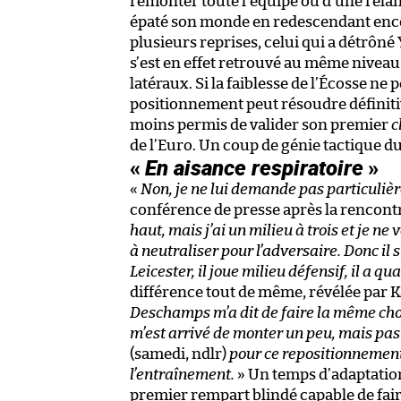
remonter toute l’équipe ou d’une relanc
épaté son monde en redescendant encore
plusieurs reprises, celui qui a détrô
s’est en effet retrouvé au même niveau
latéraux. Si la faiblesse de l’Écosse ne 
positionnement peut résoudre définitive
moins permis de valider son premier
c
de l’Euro. Un coup de génie tactique d
«
En aisance respiratoire
»
«
Non, je ne lui demande pas particuliè
conférence de presse après la rencont
haut, mais j’ai un milieu à trois et je ne 
à neutraliser pour l’adversaire. Donc il s
Leicester, il joue milieu défensif, il a qu
différence tout de même, révélée par K
Deschamps m’a dit de faire la même chose
m’est arrivé de monter un peu, mais pas 
(samedi, ndlr)
pour ce repositionnement, 
l’entraînement.
» Un temps d’adaptatio
premier rempart blindé capable de faire