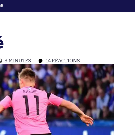
ne
é
3 MINUTES
14
RÉACTIONS