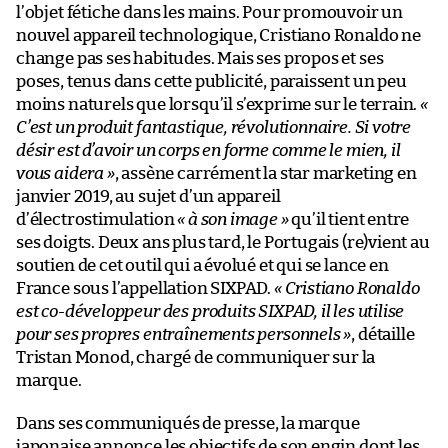
l’objet fétiche dans les mains. Pour promouvoir un
nouvel appareil technologique, Cristiano Ronaldo ne
change pas ses habitudes. Mais ses propos et ses
poses, tenus dans cette publicité, paraissent un peu
moins naturels que lorsqu’il s’exprime sur le terrain.
«
C’est un produit fantastique, révolutionnaire. Si votre
désir est d’avoir un corps en forme comme le mien, il
vous aidera »
, assène carrément la star marketing en
janvier 2019, au sujet d’un appareil
d’électrostimulation
« à son image »
qu’il tient entre
ses doigts. Deux ans plus tard, le Portugais (re)vient au
soutien de cet outil qui a évolué et qui se lance en
France sous l’appellation SIXPAD.
« Cristiano Ronaldo
est co-développeur des produits SIXPAD, il les utilise
pour ses propres entraînements personnels »
, détaille
Tristan Monod, chargé de communiquer sur la
marque.
Dans ses communiqués de presse, la marque
japonaise annonce les objectifs de son engin dont les