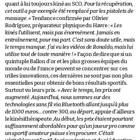
quant à lui toujours kiné au SCO.
Pour la récupération,
cet outil a par exemple été remplacé par les pistolets de
massage. »
Tendance confirmée par Olivier
Rodríguez, préparateur physique du Havre :
« Les
kinés l’utilisent, mais pas énormément. Jamais en
entraînement, pour ma part. C’est sans doute utile, mais
le temps manque. J’ai vu les vidéos de Ronaldo, mais lui
utilise tout de toute manière ! »
Façon de dire que si un
quintuple Ballon d’or et les plus grosses équipes du
monde ou de France peuvent se concentrer sur ces
utiles innovations, ces dernières ne sont pas non plus
essentielles pour obtenir de bons résultats sportifs.
Surtout vu leurs prix.
« Avec le temps, les prix ont
augmenté. Aujourd’hui, nous sommes sur des
technologies sans fil via Bluetooth allant jusqu’à plus
de 1000 euros… contre 300, au départ
, appuie d’ailleurs
le kinésithérapeute.
Au début, les prix étaient pourtant
suffisamment abordables pour qu’un joueur pro comme
un sportif amateur puisse s’en procurer. C’était