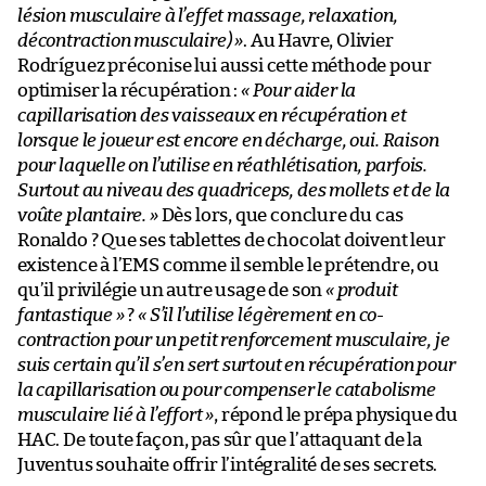
lésion musculaire à l’effet massage, relaxation,
décontraction musculaire) »
. Au Havre, Olivier
Rodríguez préconise lui aussi cette méthode pour
optimiser la récupération :
« Pour aider la
capillarisation des vaisseaux en récupération et
lorsque le joueur est encore en décharge, oui. Raison
pour laquelle on l’utilise en réathlétisation, parfois.
Surtout au niveau des quadriceps, des mollets et de la
voûte plantaire. »
Dès lors, que conclure du cas
Ronaldo ? Que ses tablettes de chocolat doivent leur
existence à l’EMS comme il semble le prétendre, ou
qu’il privilégie un autre usage de son
« produit
fantastique »
?
« S’il l’utilise légèrement en co-
contraction pour un petit renforcement musculaire, je
suis certain qu’il s’en sert surtout en récupération pour
la capillarisation ou pour compenser le catabolisme
musculaire lié à l’effort »
, répond le prépa physique du
HAC. De toute façon, pas sûr que l’attaquant de la
Juventus souhaite offrir l’intégralité de ses secrets.