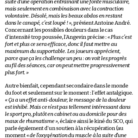
suite d’une opération entraînant une fonte musculaire,
mais seulement en combinaison avec la contraction
volontaire. Désolé, mais les beaux abdos en restant
dans le canapé, c’est loupé ! »
, prévient Antoine André.
Concernant les possibles douleurs dans le cas
d’intensité trop poussée, l’Angevin précise :
« Plus c’est
fort et plus ce sera efficace, donc il faut mettre au
maximum du supportable. Les joueurs apprécient,
parce que ça les challenge un peu : on voit les progrès
au fil des séances, car on peut mettre progressivement
plus fort. »
Autre bienfait, cependant secondaire dans le monde
du foot et seulement sur le moment : l’effet antalgique.
« Ça a un effet anti-douleur, le message de la douleur
est inhibé. Mais ce n’est pas tellement intéressant dans
le sport pro, plutôt en cabinet ou au domicile pour des
maux de rhumatisme »
, éclaire ainsi le kiné du SCO, qui
parle également d’un soutien à la récupération (au
moment
« de l’oxygénation du muscle à la suite d’une