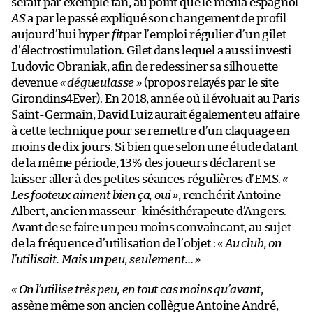
serait par exemple fan, au point que le média espagnol
AS
a par le passé expliqué son changement de profil
aujourd’hui hyper
fit
par l’emploi régulier d’un gilet
d’électrostimulation. Gilet dans lequel a aussi investi
Ludovic Obraniak, afin de redessiner sa silhouette
devenue
« dégueulasse »
(propos relayés par le site
Girondins4Ever). En 2018, année où il évoluait au Paris
Saint-Germain, David Luiz aurait également eu affaire
à cette technique pour se remettre d’un claquage en
moins de dix jours. Si bien que selon une étude datant
de la même période, 13% des joueurs déclarent se
laisser aller à des petites séances régulières d’EMS.
«
Les footeux aiment bien ça, oui »
, renchérit Antoine
Albert, ancien masseur-kinésithérapeute d’Angers.
Avant de se faire un peu moins convaincant, au sujet
de la fréquence d’utilisation de l’objet :
« Au club, on
l’utilisait. Mais un peu, seulement… »
« On l’utilise très peu, en tout cas moins qu’avant
,
assène même son ancien collègue Antoine André,