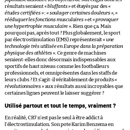
résultats seraient
« bluffants »
et étayés par des
«
études certifiées »
:
« soulager certaines douleurs »
,
«
rééduquer les fonctions musculaires »
et
« provoquer
une hypertrophie musculaire »
. Rien que ça. Mais
pourquoi pas, après tout ? Plus globalement, le sport
par électrostimulation (EMS) représenterait
« une
technologie très utilisée en Europe dans la préparation
physique des athlètes »
. Ce genre de machines
seraient-elles donc désormais indispensables aux
sportifs de haut niveau comme les footballeurs
professionnels, et omniprésentes dans les staffs de
leurs clubs ? Et s’agit-il véritablement de produits
«
révolutionnaires »
aux résultats aussi incroyables que
certaines lignes peuvent le laisser suggérer ?
Utilisé partout et tout le temps, vraiment ?
En réalité, CR7 n’est pas le seul à être addict à
l’électrostimulation. Son pote Karim Benzema en