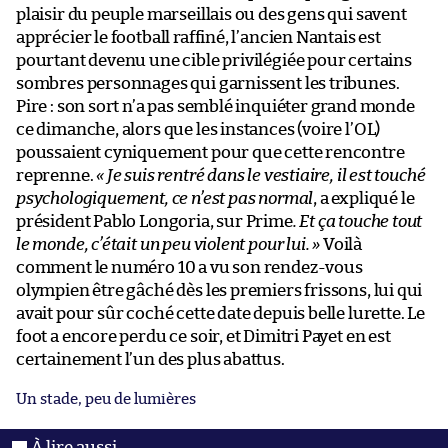
plaisir du peuple marseillais ou des gens qui savent
apprécier le football raffiné, l’ancien Nantais est
pourtant devenu une cible privilégiée pour certains
sombres personnages qui garnissent les tribunes.
Pire : son sort n’a pas semblé inquiéter grand monde
ce dimanche, alors que les instances (voire l’OL)
poussaient cyniquement pour que cette rencontre
reprenne.
« Je suis rentré dans le vestiaire, il est touché
psychologiquement, ce n’est pas normal
, a expliqué le
président Pablo Longoria, sur Prime
. Et ça touche tout
le monde, c’était un peu violent pour lui. »
Voilà
comment le numéro 10 a vu son rendez-vous
olympien être gâché dès les premiers frissons, lui qui
avait pour sûr coché cette date depuis belle lurette. Le
foot a encore perdu ce soir, et Dimitri Payet en est
certainement l’un des plus abattus.
Un stade, peu de lumières