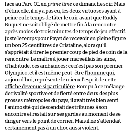
face au Parc OL en
prime time
ce dimanche soir. Mais
d’étincelle, il n’y a pas eu, les deux virtuoses ayant à
peine eu le temps de tâter le cuir avant que Ruddy
Buquet ne soit obligé de mettre fin à la rencontre
après moins de trois minutes de temps de jeu effectif.
Juste le temps pour Payet de recevoir en pleine figure
un bon 25 centilitres de Cristaline, alors qu’il
s’apprêtait à tirer le premier coup de pied de coin de la
rencontre. Le maître à jouer marseillais les aime,
d’habitude, ces ambiances : ce n’est pas son premier
Olympico, et il est même peut-être
l’homme qui,
aujourd’hui, représente le mieux l’esprit de cette
affiche devenue si particulière
. Rompu à ce mélange
de rivalité sportive et de fierté entre deux des plus
grosses métropoles du pays, il avait très bien senti
l’animosité qui descendait des tribunes à son
encontre et restait sur ses gardes au moment de se
diriger vers le point de corner. Mais il ne s’attendait
certainement pas à un choc aussi violent.