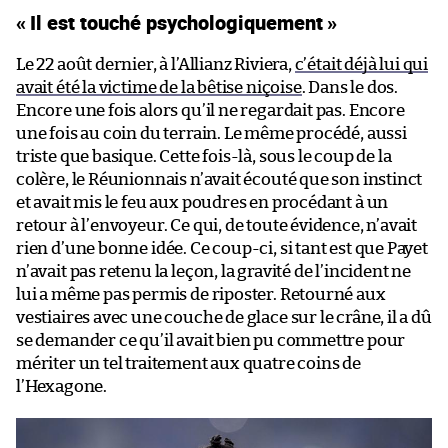
« Il est touché psychologiquement »
Le 22 août dernier, à l’Allianz Riviera,
c’était déjà lui qui
avait été la victime de la bêtise niçoise
. Dans le dos.
Encore une fois alors qu’il ne regardait pas. Encore
une fois au coin du terrain. Le même procédé, aussi
triste que basique. Cette fois-là, sous le coup de la
colère, le Réunionnais n’avait écouté que son instinct
et avait mis le feu aux poudres en procédant à un
retour à l’envoyeur. Ce qui, de toute évidence, n’avait
rien d’une bonne idée. Ce coup-ci, si tant est que Payet
n’avait pas retenu la leçon, la gravité de l’incident ne
lui a même pas permis de riposter. Retourné aux
vestiaires avec une couche de glace sur le crâne, il a dû
se demander ce qu’il avait bien pu commettre pour
mériter un tel traitement aux quatre coins de
l’Hexagone.