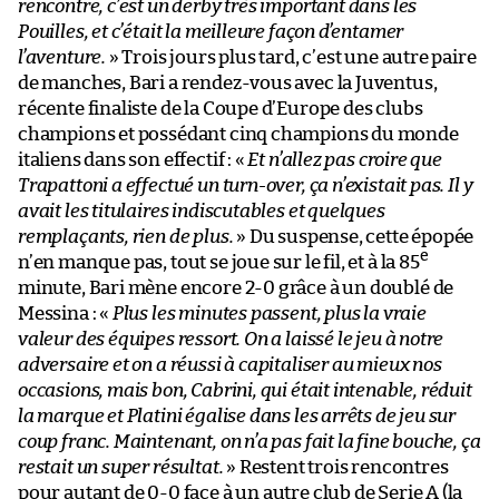
rencontre, c’est un derby très important dans les
Pouilles, et c’était la meilleure façon d’entamer
l’aventure.
» Trois jours plus tard, c’est une autre paire
de manches, Bari a rendez-vous avec la Juventus,
récente finaliste de la Coupe d’Europe des clubs
champions et possédant cinq champions du monde
italiens dans son effectif : «
Et n’allez pas croire que
Trapattoni a effectué un turn-over, ça n’existait pas. Il y
avait les titulaires indiscutables et quelques
remplaçants, rien de plus.
» Du suspense, cette épopée
e
n’en manque pas, tout se joue sur le fil, et à la 85
minute, Bari mène encore 2-0 grâce à un doublé de
Messina : «
Plus les minutes passent, plus la vraie
valeur des équipes ressort. On a laissé le jeu à notre
adversaire et on a réussi à capitaliser au mieux nos
occasions, mais bon, Cabrini, qui était intenable, réduit
la marque et Platini égalise dans les arrêts de jeu sur
coup franc. Maintenant, on n’a pas fait la fine bouche, ça
restait un super résultat.
» Restent trois rencontres
pour autant de 0-0 face à un autre club de Serie A (la