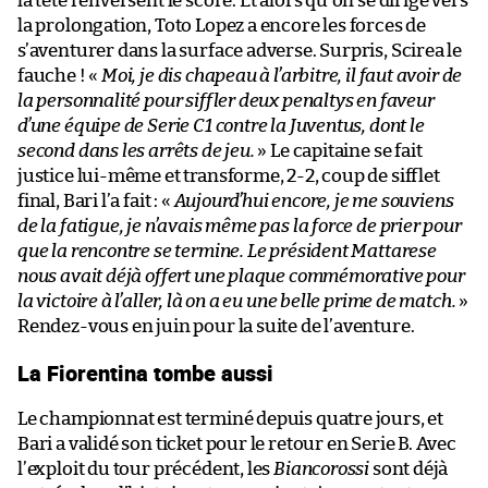
la tête renversent le score. Et alors qu’on se dirige vers
la prolongation, Toto Lopez a encore les forces de
s’aventurer dans la surface adverse. Surpris, Scirea le
fauche ! «
Moi, je dis chapeau à l’arbitre, il faut avoir de
la personnalité pour siffler deux penaltys en faveur
d’une équipe de Serie C1 contre la Juventus, dont le
second dans les arrêts de jeu.
» Le capitaine se fait
justice lui-même et transforme, 2-2, coup de sifflet
final, Bari l’a fait : «
Aujourd’hui encore, je me souviens
de la fatigue, je n’avais même pas la force de prier pour
que la rencontre se termine. Le président Mattarese
nous avait déjà offert une plaque commémorative pour
la victoire à l’aller, là on a eu une belle prime de match.
»
Rendez-vous en juin pour la suite de l’aventure.
La Fiorentina tombe aussi
Le championnat est terminé depuis quatre jours, et
Bari a validé son ticket pour le retour en Serie B. Avec
l’exploit du tour précédent, les
Biancorossi
sont déjà