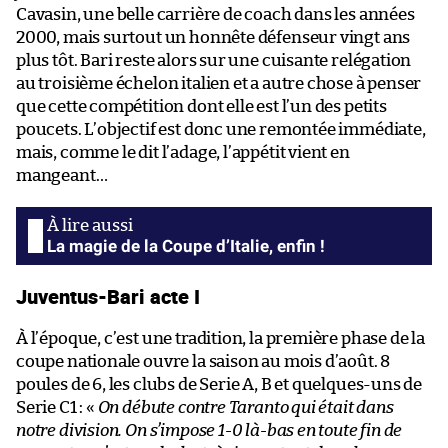
Cavasin, une belle carrière de coach dans les années
2000, mais surtout un honnête défenseur vingt ans
plus tôt. Bari reste alors sur une cuisante relégation
au troisième échelon italien et a autre chose à penser
que cette compétition dont elle est l’un des petits
poucets. L’objectif est donc une remontée immédiate,
mais, comme le dit l’adage, l’appétit vient en
mangeant…
La magie de la Coupe d’Italie, enfin !
Juventus-Bari acte I
À l’époque, c’est une tradition, la première phase de la
coupe nationale ouvre la saison au mois d’août. 8
poules de 6, les clubs de Serie A, B et quelques-uns de
Serie C1 : «
On débute contre Taranto qui était dans
notre division. On s’impose 1-0 là-bas en toute fin de