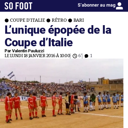
S’abonner au mag
COUPE D'ITALIE
RÉTRO
BARI
L’unique épopée de la
Coupe d’Italie
Par Valentin Pauluzzi
LE LUNDI 18 JANVIER 2016 À 10:00
6'
1