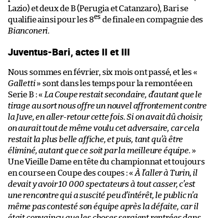
Lazio) et deux de B (Perugia et Catanzaro), Bari se
es
qualifie ainsi pour les 8
de finale en compagnie des
Bianconeri
.
Juventus-Bari, actes II et III
Nous sommes en février, six mois ont passé, et les «
Galletti
» sont dans les temps pour la remontée en
Serie B : «
La Coupe restait secondaire, d’autant que le
tirage au sort nous offre un nouvel affrontement contre
la Juve, en aller-retour cette fois. Si on avait dû choisir,
on aurait tout de même voulu cet adversaire, car cela
restait la plus belle affiche, et puis, tant qu’à être
éliminé, autant que ce soit par la meilleure équipe.
»
Une Vieille Dame en tête du championnat et toujours
en course en Coupe des coupes : «
À l’aller à Turin, il
devait y avoir 10 000 spectateurs à tout casser, c’est
une rencontre qui a suscité peu d’intérêt, le public n’a
même pas contesté son équipe après la défaite, car il
était convaincu que les choses seraient rentrées dans