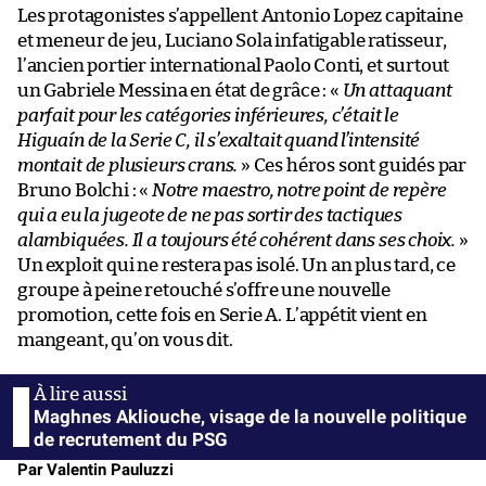
Les protagonistes s’appellent Antonio Lopez capitaine
et meneur de jeu, Luciano Sola infatigable ratisseur,
l’ancien portier international Paolo Conti, et surtout
un Gabriele Messina en état de grâce : «
Un attaquant
parfait pour les catégories inférieures, c’était le
Higuaín de la Serie C, il s’exaltait quand l’intensité
montait de plusieurs crans.
» Ces héros sont guidés par
Bruno Bolchi : «
Notre maestro, notre point de repère
qui a eu la jugeote de ne pas sortir des tactiques
alambiquées. Il a toujours été cohérent dans ses choix.
»
Un exploit qui ne restera pas isolé. Un an plus tard, ce
groupe à peine retouché s’offre une nouvelle
promotion, cette fois en Serie A. L’appétit vient en
mangeant, qu’on vous dit.
Maghnes Akliouche, visage de la nouvelle politique
de recrutement du PSG
Par Valentin Pauluzzi