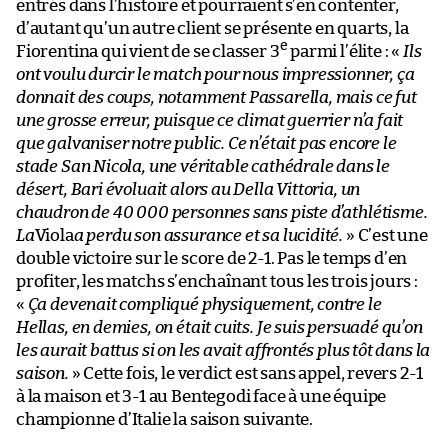
entrés dans l’histoire et pourraient s’en contenter,
d’autant qu’un autre client se présente en quarts, la
e
Fiorentina qui vient de se classer 3
parmi l’élite : «
Ils
ont voulu durcir le match pour nous impressionner, ça
donnait des coups, notamment Passarella, mais ce fut
une grosse erreur, puisque ce climat guerrier n’a fait
que galvaniser notre public. Ce n’était pas encore le
stade San Nicola, une véritable cathédrale dans le
désert, Bari évoluait alors au Della Vittoria, un
chaudron de 40 000 personnes sans piste d’athlétisme.
La
Viola
a perdu son assurance et sa lucidité.
» C’est une
double victoire sur le score de 2-1. Pas le temps d’en
profiter, les matchs s’enchaînant tous les trois jours :
«
Ça devenait compliqué physiquement, contre le
Hellas, en demies, on était cuits. Je suis persuadé qu’on
les aurait battus si on les avait affrontés plus tôt dans la
saison.
» Cette fois, le verdict est sans appel, revers 2-1
à la maison et 3-1 au Bentegodi face à une équipe
championne d’Italie la saison suivante.