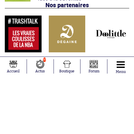
Nos partenaires
10
Accueil
Actus
Boutique
Forum
Menu
Abonnements
Contacts
La boutique SO PRESS
Mentions légales
Conditions générales d'utilisation
Publicité
Consentement RGPD
Recrutement
Joueurs en
Équipes en
tendance
tendance