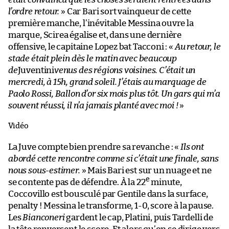
l’ordre retour.
» Car Bari sort vainqueur de cette
première manche, l’inévitable Messina ouvre la
marque, Scirea égalise et, dans une dernière
offensive, le capitaine Lopez bat Tacconi : «
Au retour, le
stade était plein dès le matin avec beaucoup
de
Juventini
venus des régions voisines. C’était un
mercredi, à 15h, grand soleil. J’étais au marquage de
Paolo Rossi, Ballon d’or six mois plus tôt. Un gars qui m’a
souvent réussi, il n’a jamais planté avec moi !
»
Vidéo
La Juve compte bien prendre sa revanche : «
Ils ont
abordé cette rencontre comme si c’était une finale, sans
nous sous-estimer.
» Mais Bari est sur un nuage et ne
e
se contente pas de défendre. À la 22
minute,
Coccovillo est bousculé par Gentile dans la surface,
penalty ! Messina le transforme, 1-0, score à la pause.
Les
Bianconeri
gardent le cap, Platini, puis Tardelli de