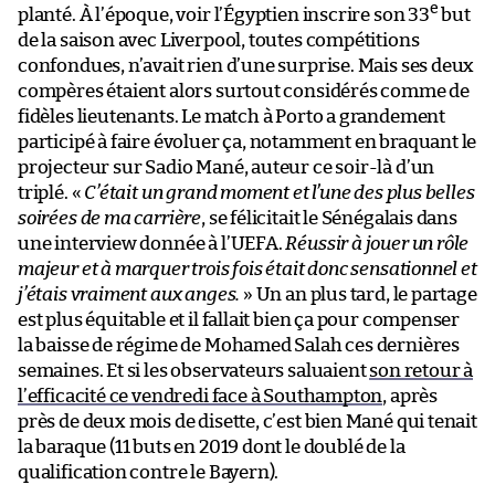
e
planté. À l’époque, voir l’Égyptien inscrire son 33
but
de la saison avec Liverpool, toutes compétitions
confondues, n’avait rien d’une surprise. Mais ses deux
compères étaient alors surtout considérés comme de
fidèles lieutenants. Le match à Porto a grandement
participé à faire évoluer ça, notamment en braquant le
projecteur sur Sadio Mané, auteur ce soir-là d’un
triplé. «
C’était un grand moment et l’une des plus belles
soirées de ma carrière
, se félicitait le Sénégalais dans
une interview donnée à l’UEFA.
Réussir à jouer un rôle
majeur et à marquer trois fois était donc sensationnel et
j’étais vraiment aux anges.
» Un an plus tard, le partage
est plus équitable et il fallait bien ça pour compenser
la baisse de régime de Mohamed Salah ces dernières
semaines. Et si les observateurs saluaient
son retour à
l’efficacité ce vendredi face à Southampton
, après
près de deux mois de disette, c’est bien Mané qui tenait
la baraque (11 buts en 2019 dont le doublé de la
qualification contre le Bayern).