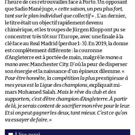
l’heure de ces retrouvailles face à Porto. Un opposant
que Sadio Mané juge, «
cette saison, un peu plus fort,
tant sur le plan individuel que collectif
» . L’an dernier,
le titre était un objectif rapidement devenu
chimérique, et les troupes de Jürgen Klopp ont pu se
concentrer très tôt sur l’Europe, avec une finale à la
clé face au Real Madrid (perdue 1-3). En 2019, la donne
est complètement différente : la couronne
d’Angleterre est à portée de main, malgré le
mano a
mano
avec Manchester City. D’où la peur de disperser
son énergie et la naissance d’un épineux dilemme. «
Pour être honnête, la compétition la plus prestigieuse à
mes yeux est la Ligue des champions
, expliquait mi-
mars Mohamed Salah.
Mais le rêve du club et des
supporters, c’est d’être champion d’Angleterre. À partir
de là, je serais content de sacrifier mon rêve pour le leur.
Et si on peut gagner les deux, tant mieux. C’est ce qu’on
va essayer de faire.
»