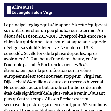
L’évangile selon Virgil
Le principal réglage qui a été apporté à cette équipe est
surtout à chercher un peu plus bas sur le terrain. Au
début de la saison 2017-2018, Liverpool était encore ce
chien fou qui donnait tout pour l’attaque, au risque de
négliger sa solidité défensive. Le match nul 3-3
concédé à Séville lors de la phase de poules, après
avoir mené 3-0 au bout d’une demi-heure, en était
l’exemple parfait. À Porto en février, les
Reds
étrennaient pour la première fois sur la scène
européenne leur tout nouveau stoppeur : Virgil van
Dijk, acheté 84 millions d’euros au mercato hivernal.
Ne concéder aucun but lors de ce huitième de finale
était déjà significatif de la plus-value à venir. D’autant
plus qu’entre-temps, Alisson Becker est venu
sécuriser le poste de gardien de but, pour 62,5 millions
d’euros. Un ensemble bien plus cohérent, qui permet