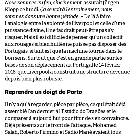
Nous sommes en feu, sincèrement
, assurait Jürgen
Klopp ce lundi.
Ça se voit à l’entraînement, nous
sommes dans une bonne période.
» De là à faire
l’analogie entre la volonté de Liverpool et celle d’une
puissance divine, il ne faudrait peut-être pas s’y
risquer. Mais il est difficile de penser qu’un collectif
aux rouages si bien huilés ne puisse pas disposer des
Portugais, si tant est que la machine tourne dans le
bon sens. Surtout que c’est en grande partie sur les
bases de son déplacement au Portugal le 14 février
2018, que Liverpool a construit une structure devenue
depuis bien plus robuste.
Reprendre un doigt de Porto
Il n’y a qu’à regarder, pièce par pièce, ce qui était déjà
assemblé l’an dernier à l’Estádio do Dragões et le
comparer à aujourd’hui pour finir de s’en convaincre.
Déjà présents sur le front de l’attaque, Mohamed
Salah, Roberto Firmino et Sadio Mané avaient tous