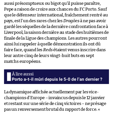
aussi présomptueux ou bigot qu’il puisse paraître,
Pepe a raison de croire aux chances du FC Porto. Sauf
que le défenseur international, fraîchement rentré au
pays, est l’un des rares chez les
Dragões
à ne pas avoir
gardé les séquelles de la dernière confrontation face à
Liverpool, la saison dernière au stade des huitièmes de
finale de la Ligue des champions. Les autres pourront
ainsi lui rappeler à quelle démonstration ils ont dû
faire face, quand les
Reds
étaient venus inscrire dans
leur antre cinq de leurs vingt-huit buts en sept
matchs européens.
Porto a-t-il mûri depuis le 5-0 de l’an dernier ?
La dynamique affichée actuellement par les vice-
champions d’Europe – invaincus depuis le 12 janvier
et restant sur une série de cinq victoires – ne présage
pas un renversement brutal du rapport de force. «