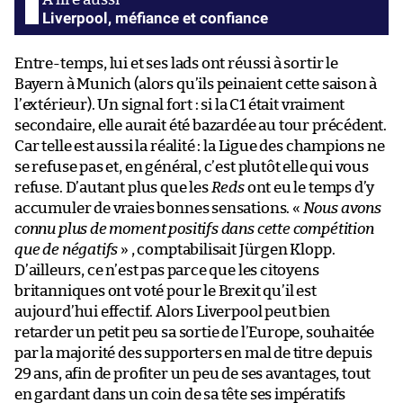
Liverpool, méfiance et confiance
Entre-temps, lui et ses lads ont réussi à sortir le
Bayern à Munich (alors qu’ils peinaient cette saison à
l’extérieur). Un signal fort : si la C1 était vraiment
secondaire, elle aurait été bazardée au tour précédent.
Car telle est aussi la réalité : la Ligue des champions ne
se refuse pas et, en général, c’est plutôt elle qui vous
refuse. D’autant plus que les
Reds
ont eu le temps d’y
accumuler de vraies bonnes sensations. «
Nous avons
connu plus de moment positifs dans cette compétition
que de négatifs
» , comptabilisait Jürgen Klopp.
D’ailleurs, ce n’est pas parce que les citoyens
britanniques ont voté pour le Brexit qu’il est
aujourd’hui effectif. Alors Liverpool peut bien
retarder un petit peu sa sortie de l’Europe, souhaitée
par la majorité des supporters en mal de titre depuis
29 ans, afin de profiter un peu de ses avantages, tout
en gardant dans un coin de sa tête ses impératifs