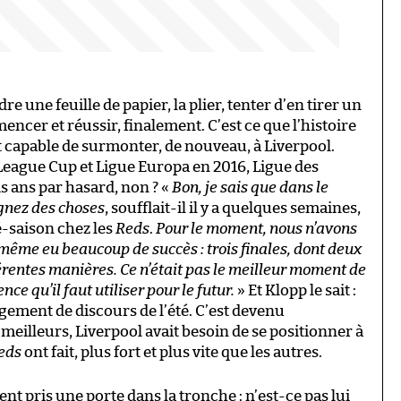
e une feuille de papier, la plier, tenter d’en tirer un
ncer et réussir, finalement. C’est ce que l’histoire
 capable de surmonter, de nouveau, à Liverpool.
 (League Cup et Ligue Europa en 2016, Ligue des
s ans par hasard, non ? «
Bon, je sais que dans le
agnez des choses
, soufflait-il il y a quelques semaines,
-saison chez les
Reds
.
Pour le moment, nous n’avons
ême eu beaucoup de succès : trois finales, dont deux
érentes manières. Ce n’était pas le meilleur moment de
nce qu’il faut utiliser pour le futur.
» Et Klopp le sait :
ngement de discours de l’été. C’est devenu
meilleurs, Liverpool avait besoin de se positionner à
eds
ont fait, plus fort et plus vite que les autres.
t pris une porte dans la tronche : n’est-ce pas lui