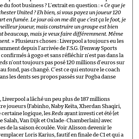
le du foot business ? L’extrait en question : «
Ce que je
hester United ? Eh bien, si vous payez un joueur 120
art en fumée. Le jour où on me dit que c’est ça le foot, je
meilleur joueur, mais construire un groupe est bien
nt beaucoup, mais je veux faire différemment. Même
ment.
» Plusieurs choses : Liverpool a toujours eu les
amment depuis l’arrivée de F.S.G. (Fenway Sports
confirmés à gogo et sans réfléchir n’est pas dans la
eds
n’ont toujours pas posé 120 millions d’euros sur
a, au fond, pas changé. C’est ce qui entoure le coach
dans les dents ses propos passés sur Pogba danse
é, Liverpool a lâché un peu plus de 187 millions
atre joueurs (Fabinho, Naby Keïta, Xherdan Shaqiri,
 certaine logique, les
Reds
ayant investi cet été (et
de Salah, Van Dijk et Oxlade-Chamberlain) avec
s de la saison écoulée. Voir Alisson devenir le
emplacer Loris Karius, fautif en finale de C1 et qui a