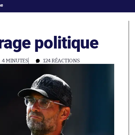
ne
irage politique
4 MINUTES
124
RÉACTIONS