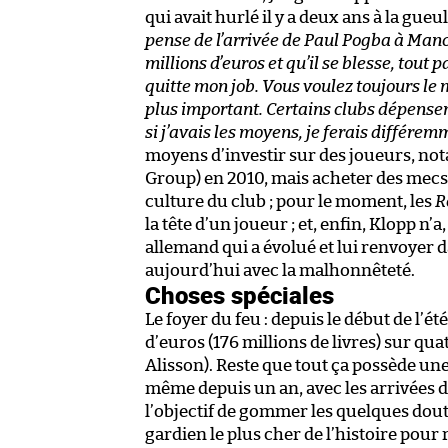
qui avait hurlé il y a deux ans à la gueu
pense de l’arrivée de Paul Pogba à Manc
millions d’euros et qu’il se blesse, tout p
quitte mon job. Vous voulez toujours le 
plus important. Certains clubs dépense
si j’avais les moyens, je ferais différem
moyens d’investir sur des joueurs, not
Group) en 2010, mais acheter des mecs 
culture du club ; pour le moment, les
R
la tête d’un joueur ; et, enfin, Klopp n’
allemand qui a évolué et lui renvoyer 
aujourd’hui avec la malhonnêteté.
Choses spéciales
Le foyer du feu : depuis le début de l’ét
d’euros (176 millions de livres) sur qu
Alisson). Reste que tout ça possède une
même depuis un an, avec les arrivées 
l’objectif de gommer les quelques doute
gardien le plus cher de l’histoire pour r